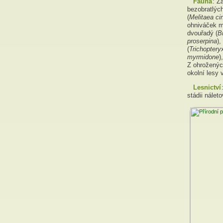
Fauna
: Z
bezobratlýc
(
Melitaea ci
ohniváček m
dvouřadý (
B
proserpina
)
(
Trichopter
myrmidone
)
Z ohrožených
okolní lesy 
Lesnictví
stádii nále