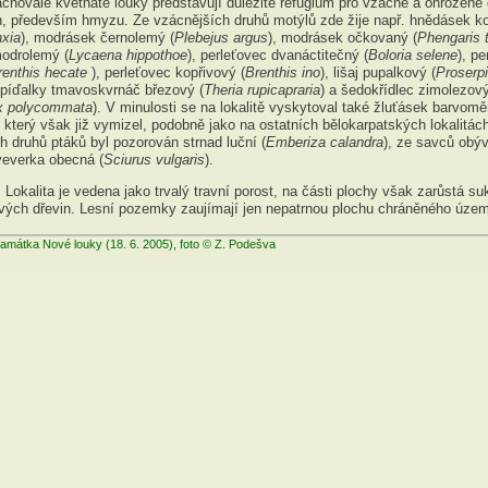
achovalé květnaté louky představují důležité refugium pro vzácné a ohrožené
h, především hmyzu. Ze vzácnějších druhů motýlů zde žije např. hnědásek k
nxia
), modrásek černolemý (
Plebejus argus
), modrásek očkovaný (
Phengaris t
odrolemý (
Lycaena hippothoe
), perleťovec dvanáctitečný (
Boloria selene
), p
renthis hecate
), perleťovec kopřivový (
Brenthis ino
), lišaj pupalkový (
Proserp
, píďalky tmavoskvrnáč březový (
Theria rupicapraria
) a šedokřídlec zimolezov
yx polycommata
). V minulosti se na lokalitě vyskytoval také žluťásek barvomě
, který však již vymizel, podobně jako na ostatních bělokarpatských lokalitác
 druhů ptáků byl pozorován strnad luční (
Emberiza calandra
), ze savců obý
veverka obecná (
Sciurus vulgaris
).
: Lokalita je vedena jako trvalý travní porost, na části plochy však zarůstá s
tových dřevin. Lesní pozemky zaujímají jen nepatrnou plochu chráněného územ