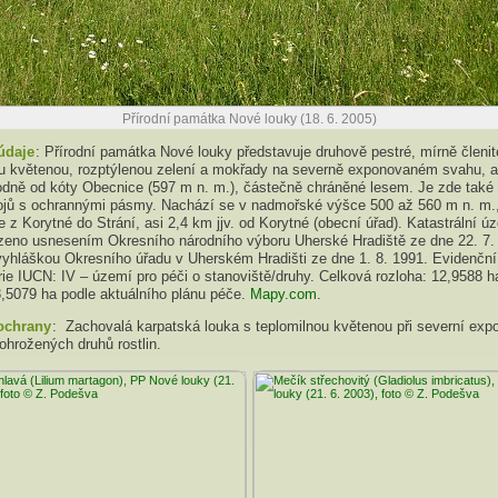
Přírodní památka Nové louky (18. 6. 2005)
údaje
: Přírodní památka Nové louky představuje druhově pestré, mírně členit
ou květenou, rozptýlenou zelení a mokřady na severně exponovaném svahu, 
dně od kóty Obecnice (597 m n. m.), částečně chráněné lesem. Je zde také 
ojů s ochrannými pásmy. Nachází se v nadmořské výšce 500 až 560 m n. m.,
ce z Korytné do Strání, asi 2,4 km jjv. od Korytné (obecní úřad). Katastrální ú
ízeno usnesením Okresního národního výboru Uherské Hradiště ze dne 22. 7.
vyhláškou Okresního úřadu v Uherském Hradišti ze dne 1. 8. 1991. Evidenčn
ie IUCN: IV – území pro péči o stanoviště/druhy. Celková rozloha: 12,9588 h
3,5079 ha podle aktuálního plánu péče.
Mapy.com
.
ochrany
: Zachovalá karpatská louka s teplomilnou květenou při severní expo
ohrožených druhů rostlin.