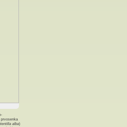
o-
h prvosenka
tentilla alba
)