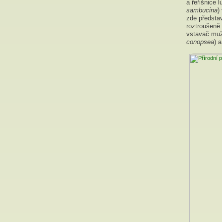
a řeřišnice l
sambucina
)
zde předsta
roztroušeně 
vstavač mu
conopsea
) 