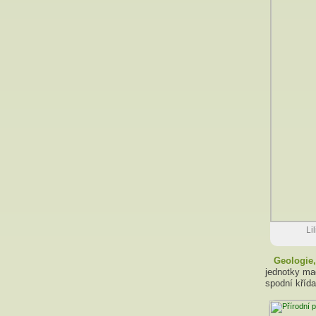
Li
Geologie
jednotky mag
spodní kříd