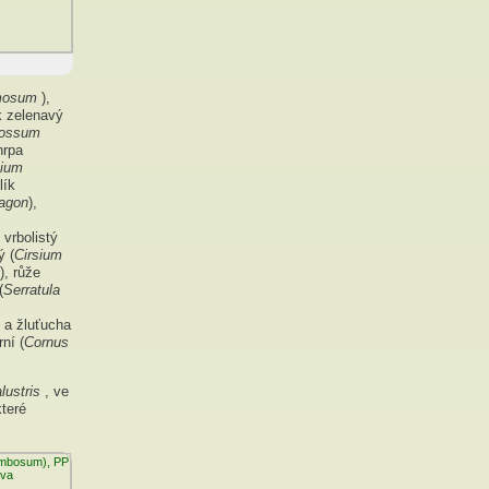
amosum
),
ík zelenavý
lossum
hrpa
ium
lík
tagon
),
 vrbolistý
ý (
Cirsium
), růže
(
Serratula
) a žluťucha
ní (
Cornus
alustris
, ve
které