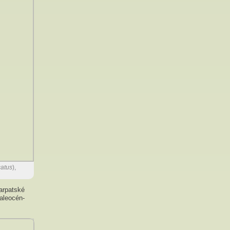
catus
),
arpatské
paleocén-