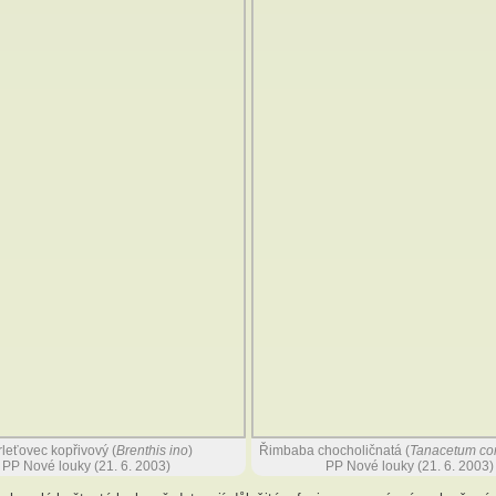
leťovec kopřivový (
Brenthis ino
)
Řimbaba chocholičnatá (
Tanacetum c
PP Nové louky (21. 6. 2003)
PP Nové louky (21. 6. 2003)