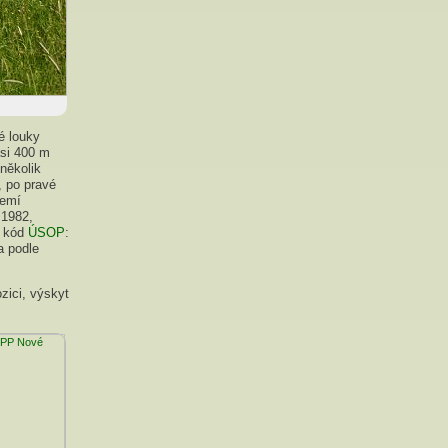
é louky
asi 400 m
několik
 po pravé
zemí
 1982,
í kód
ÚSOP
:
a podle
zici, výskyt