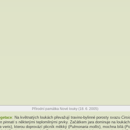
Přírodní památka Nové louky (18. 6. 2005)
egetace
: Na květnatých loukách převažují travino-bylinné porosty svazu
Cirsi
n pinnati
s některými teplomilnými prvky. Začátkem jara dominuje na loukác
a
veris), kterou doprovází plicník měkký (
Pulmonaria mollis
), mochna bílá (
Po