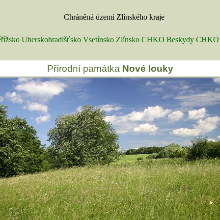
řížsko
Uherskohradišťsko
Vsetínsko
Zlínsko
CHKO Beskydy
CHKO B
Přírodní památka
Nové louky