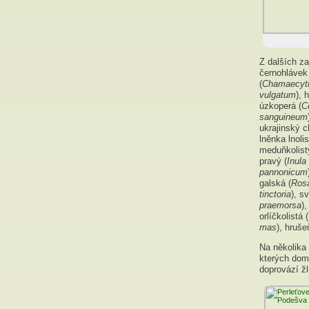
Z dalších z
černohlávek
(
Chamaecyti
vulgatum
), 
úzkoperá (
C
sanguineum
ukrajinský c
lněnka lnolis
meduňkolist
pravý (
Inula
pannonicum
galská (
Rosa
tinctoria
), s
praemorsa
),
orlíčkolistá (
mas
), hruše
Na několika
kterých dom
doprovází žl