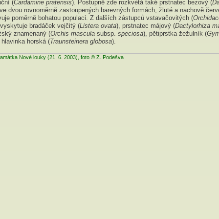
uční (
Cardamine pratensis
). Postupně zde rozkvétá také prstnatec bezový (
Da
 ve dvou rovnoměrně zastoupených barevných formách, žluté a nachově červ
vuje poměrně bohatou populaci. Z dalších zástupců vstavačovitých (
Orchida
vyskytuje bradáček vejčitý (
Listera ovata
), prstnatec májový (
Dactylorhiza ma
žský znamenaný (
Orchis mascula
subsp.
speciosa
), pětiprstka žežulník (
Gym
a hlavinka horská (
Traunsteinera globosa
).