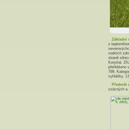
Základní 
s teplomiln
severovýcho
vodních zdr
straně silni
Korytná. Zř
přehlášeno 
799. Kategor
vyhlášky, 1
Předmět 
vzácných a 