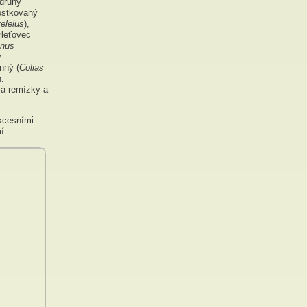
 druhy
ostkovaný
eleius
),
erleťovec
inus
ý
nný (
Colias
h.
vá remízky a
ukcesními
í.