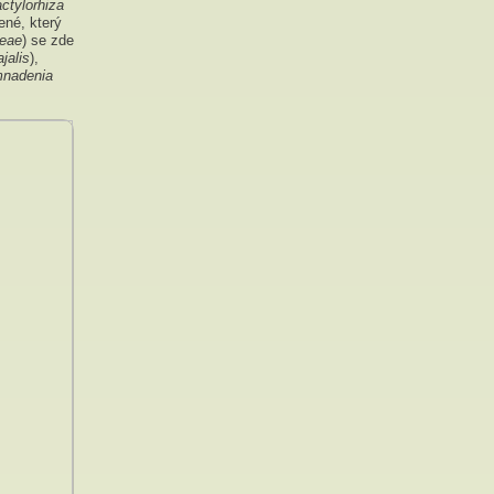
ctylorhiza
ené, který
ceae
) se zde
jalis
),
nadenia