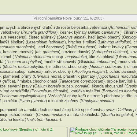
Přírodní památka Nové louky (21. 6. 2003)
ajímavých a ohrožených druhů zde roste bělozářka větevnatá (
Anthericum r
 velkokvětý (
Prunella grandiflora
), česnek kýlnatý (
Allium carinatum
), čilimn
sus virescens
), čistec alpínský (
Stachys alpina
), hadí jazyk obecný (
Ophiog
hladýš širolistý (
Laserpitium latifolium
), hrachor širolistý (
Lathyrus latifolius
), c
entaurea stenolepis
), jetel červenavý (
Trifolium rubens
), kakost krvavý (
Geran
), kosatec trávovitý (
Iris graminea
), kozinec dánský (
Astragalus danicus
), koz
hlumní (
Valeriana stolonifera
subsp.
angustifolia
), lilie zlatohlavá (
Lilium mar
tá (
Thesium linophyllon
), mečík střechovitý (
Gladiolus imbricatus
), medovník
ý (
Melittis melissophyllum
), modřenec chocholatý (
Muscari comosum
), oman
 salicina
subsp.
salicina
), orlíček obecný (
Aquilegia vulgaris
), pcháč panonsk
), plamének přímý (
Clematis recta
), prasetník plamatý (
Hypochaeris maculata
 gallica
), řimbaba chocholičnatá (
Tanacetum corymbosum
), srpice barvířská 
vízel severní pravý (
Galium boreale
subsp.
boreale
), škarda ukousnutá (
Crepis
 vítod ostrokřídlý (
Polygala multicaulis
), vratička měsíční (
Botrychium lunaria
Thalictrum aquilegiifolium
). Vzácnější druhy keřů a stromů představuje dřín jar
ň polnička (
Pyrus pyraster
) a klokoč zpeřený (
Staphylea pinnata
).
 prameništích a mokřadech se nacházejí také společenstva svazu
Calthion p
inuje pcháč potoční (
Cirsium rivulare
) a máta dlouholistá (
Mentha longifolia
), 
uťucha lesklá (
Thalictrum lucidum
).