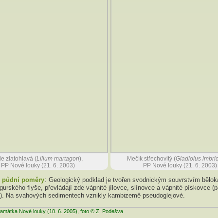
lie zlatohlavá (
Lilium martagon
),
Mečík střechovitý (
Gladiolus imbri
PP Nové louky (21. 6. 2003)
PP Nové louky (21. 6. 2003)
, půdní poměry
: Geologický podklad je tvořen svodnickým souvrstvím bělok
urského flyše, převládají zde vápnité jílovce, slínovce a vápnité pískovce (
a). Na svahových sedimentech vznikly kambizemě pseudoglejové.