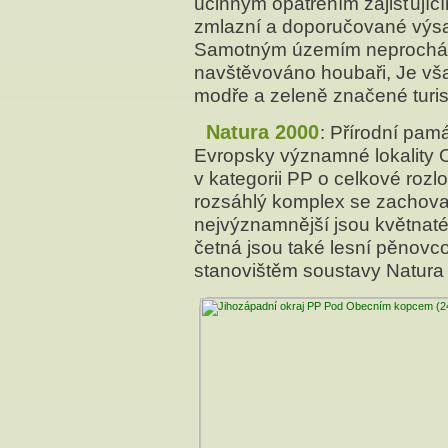
účinným opatřením zajišťujíc
zmlazní a doporučované výsad
Samotným územím neprochází ž
navštěvováno houbaři, Je vša
modře a zeleně značené turist
Natura 2000
: Přírodní pa
Evropsky významné lokality
v kategorii PP o celkové roz
rozsáhlý komplex se zachoval
nejvýznamnější jsou květnat
četná jsou také lesní pěnovco
stanovištěm soustavy Natura