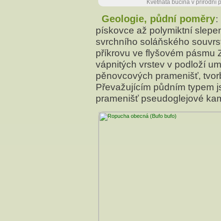
Květnatá bučina v přírodní
Geologie, půdní poměry
:
pískovce až polymiktní slepe
svrchního soláňského souvrs
příkrovu ve flyšovém pásmu 
vápnitých vrstev v podloží um
pěnovcových pramenišť, tvorb
Převažujícím půdním typem j
pramenišť pseudoglejové ka