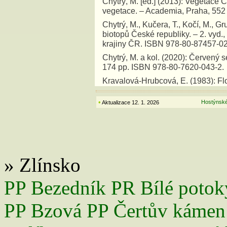
Chytrý, M. [ed.] (2013): Vegetace Č
vegetace. – Academia, Praha, 552 
Chytrý, M., Kučera, T., Kočí, M., Gru
biotopů České republiky. – 2. vyd.
krajiny ČR. ISBN 978-80-87457-02
Chytrý, M. a kol. (2020): Červený 
174 pp. ISBN 978-80-7620-043-2.
Kravalová-Hrubcová, E. (1983): Flo
– Diplomová práce. Masarykova uni
práce F. Dvořák.
•
Hostýnské
Aktualizace 12. 1. 2026
Pavelčíková, L. et Pavelčík, P. (
2013–2023. – Ms. Depon. in: Krajsk
Sedláček, V. (2023): Plán péče o
období 2024–2033. – Ms. Depon. in:
» Zlínsko
Schneider J., Lacina D., Kupec, P.
Zlínského kraje. Hostýnské vrchy,
Ms. Depon. in: Krajský úřad Zlínské
PP Bezedník
PR Bílé potok
Schneider J., Kozumplíková A., Pa
PP Bzová
PP Čertův kámen
o navrhovanou přírodní památku On
Zlínského kraje, Zlín.