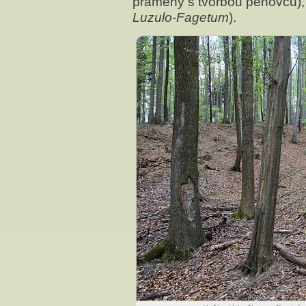
prameny s tvorbou pěnovců), 
Luzulo-Fagetum
).