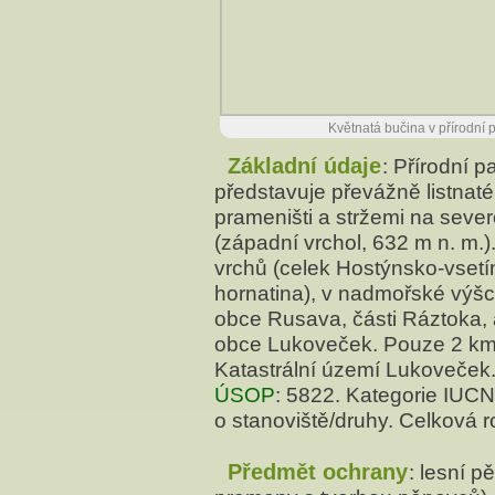
Květnatá bučina v přírodní
Základní údaje
: Přírodní
představuje převážně listnat
prameništi a stržemi na sev
(západní vrchol, 632 m n. m.)
vrchů (celek Hostýnsko-vsetí
hornatina), v nadmořské výšc
obce Rusava, části Ráztoka,
obce Lukoveček. Pouze 2 k
Katastrální území Lukoveček.
ÚSOP
: 5822. Kategorie IUCN
o stanoviště/druhy. Celková 
Předmět ochrany
: lesní p