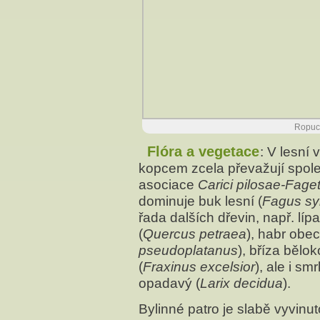
Ropuc
Flóra a vegetace
: V lesní
kopcem zcela převažují spole
asociace
Carici pilosae-Fage
dominuje buk lesní (
Fagus syl
řada dalších dřevin, např. lípa
(
Quercus petraea
), habr obec
pseudoplatanus
), bříza bělok
(
Fraxinus excelsior
), ale i smr
opadavý (
Larix decidua
).
Bylinné patro je slabě vyvinu