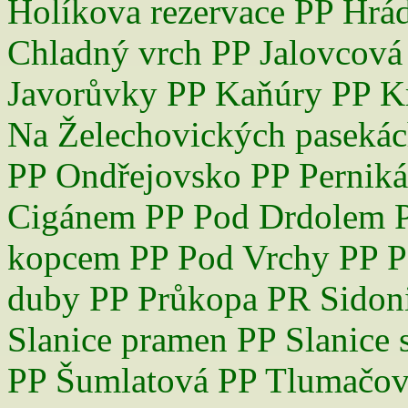
Holíkova rezervace
PP Hrá
Chladný vrch
PP Jalovcová
Javorůvky
PP Kaňúry
PP K
Na Želechovických paseká
PP Ondřejovsko
PP Perniká
Cigánem
PP Pod Drdolem
kopcem
PP Pod Vrchy
PP P
duby
PP Průkopa
PR Sidon
Slanice pramen
PP Slanice 
PP Šumlatová
PP Tlumačov