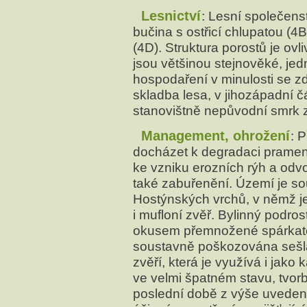
Lesnictví
: Lesní společens
bučina s ostřicí chlupatou (
(4D). Struktura porostů je ov
jsou většinou stejnověké, je
hospodaření v minulosti se z
skladba lesa, v jihozápadní 
stanovištně nepůvodní smrk z
Management, ohrožení
: 
docházet k degradaci prameni
ke vzniku erozních rýh a odv
také zabuřenění. Území je so
Hostýnských vrchů, v němž je 
i mufloní zvěř. Bylinný podros
okusem přemnožené spárkaté 
soustavně poškozována sešl
zvěří, která je využívá i jako
ve velmi špatném stavu, tvor
poslední době z výše uvede