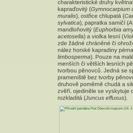
charakteristické druhy května
kapraďovitý (
Gymnocarpium d
muralis
), ostřice chlupatá (
Car
sylvatica
), papratka samičí (
A
mandloňovitý (
Euphorbia amy
acetosella
) a violka lesní (
Vio
zde žádné chráněné či ohrože
nález horské kapradiny pérna
limbosperma
). Pouze na malé
menších či větších lesních p
tvorbou pěnovců. Jedná se sp
prameniště bez tvorby pěnovc
druhově poměrně chudá a sil
zvěří, ojediněle se vyskytuje d
rozkladitá (
Juncus effusus
).