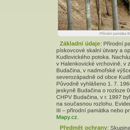
Přírodní památka B
Základní údaje
: Přírodní 
pískovcové skalní útvary a 
Kudlovického potoka. Nachází
v Halenkovické vrchovině, v z
Budačina, v nadmořské výšce
severozápadně od obce Kudlo
Původně vyhlášeno 1. 7. 196
jeskyně Budačina o rozloze 0
CHPV Budačina, v r. 1997 by
na současnou rozlohu. Evid
III – přírodní památka nebo p
Mapy.cz
.
Předmět ochrany
: Skupin