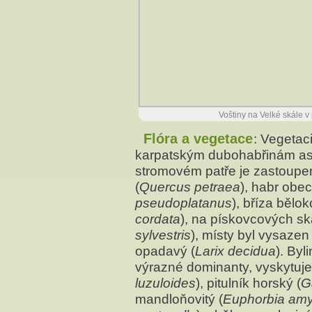
Voštiny na Velké skále v
Flóra a vegetace
: Vegetaci
karpatským dubohabřinám a
stromovém patře je zastoupen
(
Quercus petraea
), habr obec
pseudoplatanus
), bříza bělok
cordata
), na pískovcových ska
sylvestris
), místy byl vysazen 
opadavý (
Larix decidua
). By
výrazné dominanty, vyskytuje
luzuloides
), pitulník horský (
G
mandloňovitý (
Euphorbia amy