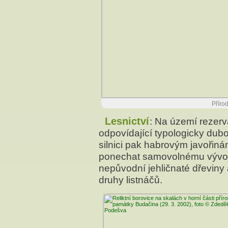
Příro
Lesnictví
: Na území rezerv
odpovídající typologicky dub
silnici pak habrovým javořin
ponechat samovolnému vývoji,
nepůvodní jehličnaté dřeviny
druhy listnáčů.