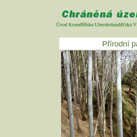
Úvod
Kroměřížsko
Uherskohradišťsko
V
Přírodní 