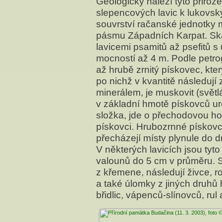
Geologicky náleží tyto přiro
slepencových lavic k lukovs
souvrství račanské jednotky
pásmu Západních Karpat. Ská
lavicemi psamitů až psefitů s
mocností až 4 m. Podle petro
až hrubě zrnitý pískovec, kte
po nichž v kvantitě následují
minerálem, je muskovit (světl
v základní hmotě pískovců urč
složka, jde o přechodovou h
pískovci. Hrubozrnné pískovc
přecházejí místy plynule do 
V některých lavicích jsou tyto
valounů do 5 cm v průměru. S
z křemene, následují živce, r
a také úlomky z jiných druhů h
břidlic, vápenců-slínovců, rul 