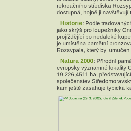
rekreačního střediska Rozsy
dostupná, hojně ji navštěvují t
Historie
: Podle tradovaných
jako skrýš pro loupežníky On
projíždějící po nedaleké kup
je umístěna pamětní bronzov
Rozsypala, který byl umučen
Natura 2000
: Přírodní pa
evropsky významné lokality 
19 226,4511 ha, představujíc
společenstev Středomoravsk
kam ještě zasahuje typická ka