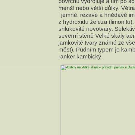
povrchu vydroluje a tím po s
menší nebo větší důlky. Větrá
i jemné, rezavé a hnědavé im
z hydroxidu železa (limonitu),
shlukovité novotvary. Selektiv
severní stěně Velké skály aer
jamkovité tvary známé ze vš
měst). Půdním typem je kamb
ranker kambický.