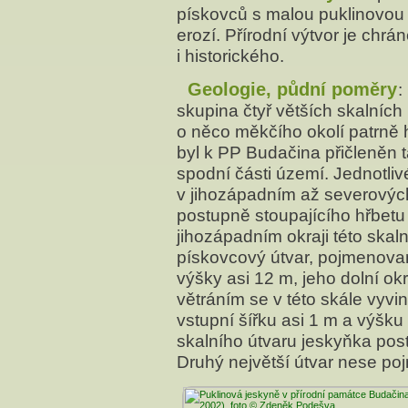
pískovců s malou puklinovou 
erozí. Přírodní výtvor je chr
i historického.
Geologie, půdní poměry
:
skupina čtyř větších skalníc
o něco měkčího okolí patrně 
byl k PP Budačina přičleněn 
spodní části území. Jednotliv
v jihozápadním až severovýc
postupně stoupajícího hřbetu
jihozápadním okraji této skal
pískovcový útvar, pojmenovan
výšky asi 12 m, jeho dolní ok
větráním se v této skále vyvi
vstupní šířku asi 1 m a výšk
skalního útvaru jeskyňka postu
Druhý největší útvar nese p