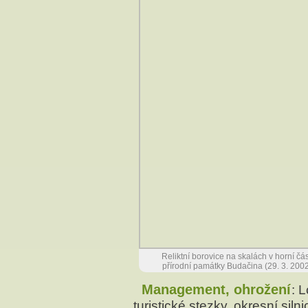
Reliktní borovice na skalách v horní čás
přírodní památky Budačina (29. 3. 200
Management, ohrožení
: 
turistické stezky, okresní sil