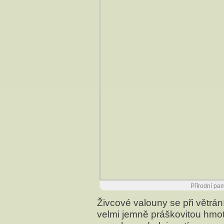
Přírodní pam
Živcové valouny se při větrá
velmi jemně práškovitou hmot