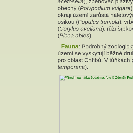
acetosella
), zběhovec plazivý
obecný (
Polypodium vulgare
okraji území zarůstá náletov
osikou (
Populus tremola
), vrb
(
Corylus avellana
), růží šípko
(
Picea abies
).
Fauna
: Podrobný zoologic
území se vyskytují běžné druh
pro oblast Chřibů. V tůňkách
temporaria
).