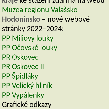
kraje
ke stažení zdarma na webu
Muzea regionu Valašsko
Hodonínsko
– nové webové
stránky 2022–2024:
PP Miliovy louky
PP Očovské louky
PR Oskovec
PR Oskovec II
PP Špidláky
PP Velický hliník
PP Vypálenky
Grafické odkazy