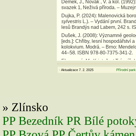
Demek, J., Novák , V. a kol. (1992
svazek 1, Neživá příroda. – Muzejn
Dujka, P. (2024): Malenovická boro
sylvestris
L.). – Vydání první. Bra
lesů Brandýs nad Labem, 242 s. I
Dušek, J. (2008): Významné geologi
[eds.]: Chřiby, lesní hospodářství 
kolokvium. Modrá. – Brno: Mendelo
44–58. ISBN 978-80-7375-341-2.
Elsnerová, M., Krist, J. et Trávníč
Muzeum jihovýchodní Moravy ve Zl
Aktualizace 7. 2. 2025
Přírodní park
•
Florián, Z., Kadlelík, P., Hrabec, J.
Zlínského kraje. – 1. vydání. Zlín:
80-87833-25-4.
Hrabec, J. (2008): Natura 2000 – e
Schneider, J., Kupec, P. et Rebrošo
» Zlínsko
ochrana přírody a krajiny. Výzkum 
Modrá. 2008, s. 197–202. ISBN 97
PP Bezedník
PR Bílé potok
Jirková, P. et Krejčí, O. (2010): 
Budačina [online]. – Praha: Česká 
PP Bzová
PP Čertův kámen
Dostupné z:
http://lokality.geology