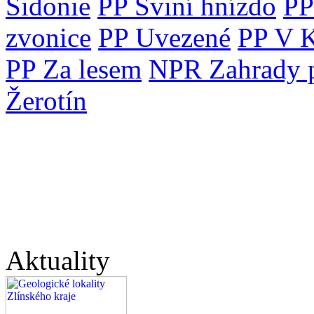
Sidonie
PP Sviní hnízdo
PP
zvonice
PP Uvezené
PP V K
PP Za lesem
NPR Zahrady 
Žerotín
Aktuality