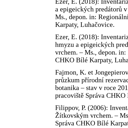
Ezer, E. (2018): Inventa
a epigeických predátorů 
Ms., depon. in: Regionál
Karpaty, Luhačovice.
Ezer, E. (2018): Inventar
hmyzu a epigeických pre
vrchem. – Ms., depon. in:
CHKO Bílé Karpaty, Luha
Fajmon, K. et Jongepierová
průzkum přírodní rezerva
botanika – stav v roce 201
pracoviště Správa CHKO B
Filippov, P. (2006): Inve
Žítkovským vrchem. – Ms.,
Správa CHKO Bílé Karpat