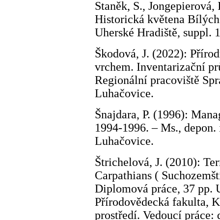
Staněk, S., Jongepierová, I
Historická květena Bílých
Uherské Hradiště, suppl. 
Škodová, J. (2022): Přír
vrchem. Inventarizační pr
Regionální pracoviště Sp
Luhačovice.
Šnajdara, P. (1996): Ma
1994-1996. – Ms., depon.
Luhačovice.
Štrichelová, J. (2010): Ter
Carpathians ( Suchozemští
Diplomová práce, 37 pp. 
Přírodovědecká fakulta, K
prostředí. Vedoucí práce: