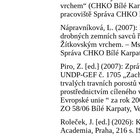
vrchem“ (CHKO Bílé Karpa
pracoviště Správa CHKO B
Nápravníková, L. (2007):
drobných zemních savců ř
Žítkovským vrchem. – Ms.,
Správa CHKO Bílé Karpat
Piro, Z. [ed.] (2007): Zprá
UNDP-GEF č. 1705 „Zacho
trvalých travních porostů
prostřednictvím cíleného 
Evropské unie “ za rok 20
ZO 58/06 Bílé Karpaty, V
Roleček, J. [ed.] (2026): 
Academia, Praha, 216 s. 