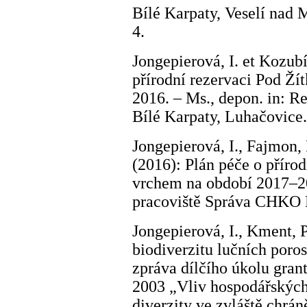
Bílé Karpaty, Veselí nad
4.
Jongepierová, I. et Kozubí
přírodní rezervaci Pod Ž
2016. – Ms., depon. in: 
Bílé Karpaty, Luhačovice.
Jongepierová, I., Fajmon, 
(2016): Plán péče o příro
vrchem na období 2017–20
pracoviště Správa CHKO B
Jongepierová, I., Kment, P
biodiverzitu lučních po
zpráva dílčího úkolu gra
2003 „Vliv hospodářských
diverzity ve zvláště chrá