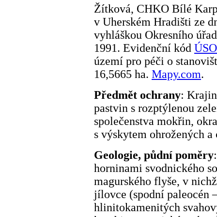
Žítková, CHKO Bílé Karp
v Uherském Hradišti ze dn
vyhláškou Okresního úřad
1991. Evidenční kód
ÚSO
území pro péči o stanoviš
16,5665 ha.
Mapy.com
.
Předmět ochrany
: Kraji
pastvin s rozptýlenou zele
společenstva mokřin, okraj
s výskytem ohrožených a 
Geologie, půdní poměry
horninami svodnického so
magurského flyše, v nichž
jílovce (spodní paleocén –
hlinitokamenitých svahov