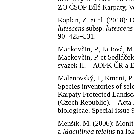
ZO ČSOP Bílé Karpaty, V
Kaplan, Z. et al. (2018): 
lutescens
subsp.
lutescens
90: 425–531.
Mackovčin, P., Jatiová, M. 
Mackovčin, P. et Sedláček
svazek II. – AOPK ČR a 
Malenovský, I., Kment, P. 
Species inventories of sel
Karpaty Protected Landsc
(Czech Republic). – Acta
biologicae, Special issue 
Menšík, M. (2006): Moni
a
Maculinea telejus
na lo