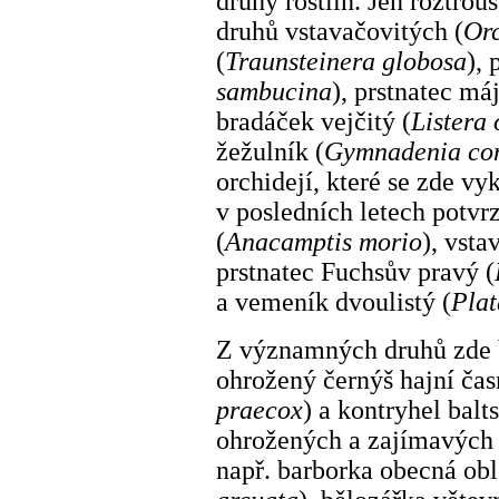
druhy rostlin. Jen roztrou
druhů vstavačovitých (
Or
(
Traunsteinera globosa
), 
sambucina
), prstnatec má
bradáček vejčitý (
Listera 
žežulník (
Gymnadenia co
orchidejí, které se zde vy
v posledních letech potvr
(
Anacamptis morio
), vsta
prstnatec Fuchsův pravý (
a vemeník dvoulistý (
Plat
Z významných druhů zde b
ohrožený černýš hajní čas
praecox
) a kontryhel balt
ohrožených a zajímavých 
např. barborka obecná obl