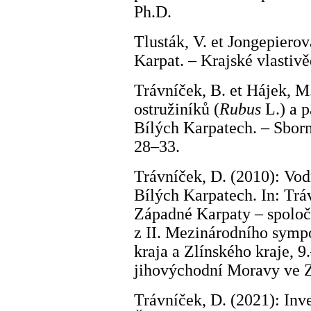
Ph.D.
Tlusták, V. et Jongepierov
Karpat. – Krajské vlasti
Trávníček, B. et Hájek, M.
ostružiníků (
Rubus
L.) a p
Bílých Karpatech. – Sborn.
28–33.
Trávníček, D. (2010): Vod
Bílých Karpatech. In: Tráv
Západné Karpaty – spoloč
z II. Mezinárodního symp
kraja a Zlínského kraje, 
jihovýchodní Moravy ve Z
Trávníček, D. (2021): I