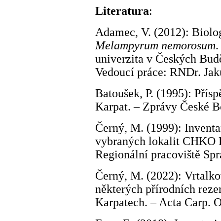
Literatura
:
Adamec, V. (2012): Biolo
Melampyrum nemorosum
.
univerzita v Českých Budě
Vedoucí práce: RNDr. Jaku
Batoušek, P. (1995): Přís
Karpat. – Zprávy České Bo
Černý, M. (1999): Inventa
vybraných lokalit CHKO Bí
Regionální pracoviště Sp
Černý, M. (2022): Vrtalko
některých přírodních reze
Karpatech. – Acta Carp. O