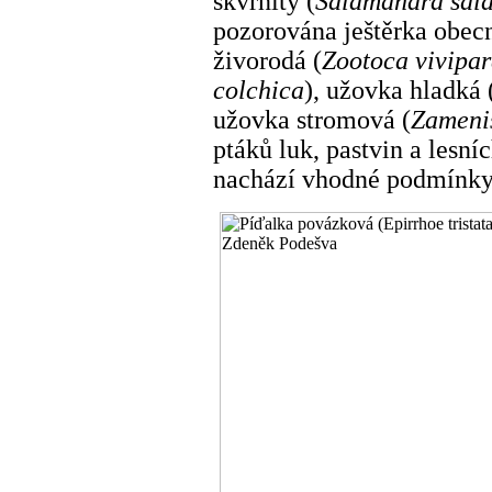
skvrnitý (
Salamandra sal
pozorována ještěrka obecn
živorodá (
Zootoca vivipa
colchica
), užovka hladká 
užovka stromová (
Zamenis
ptáků luk, pastvin a lesní
nachází vhodné podmínky 