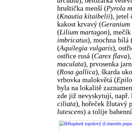
arcuata
), bělozářka větev
hruštička menší (
Pyrola m
(
Knautia kitaibelii
), jetel
kakost krvavý (
Geranium 
(
Lilium martagon
), mečík
imbricatus
), mochna bílá 
(
Aquilegia vulgaris
), ostř
ostřice rusá (
Carex flava
)
maculata
), prvosenka jarn
(
Rosa gallica
), škarda uk
vrbovka malokvětá (
Epilo
byla na lokalitě zaznamená
zde již nevyskytují, např. 
ciliata
), hořeček žlutavý 
lutescens
) a tolije bahenní