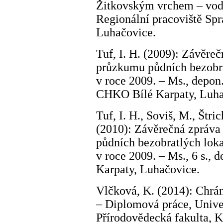
Žitkovským vrchem – vodn
Regionální pracoviště Sp
Luhačovice.
Tuf, I. H. (2009): Závěre
průzkumu půdních bezobr
v roce 2009. – Ms., depon
CHKO Bílé Karpaty, Luha
Tuf, I. H., Soviš, M., Štri
(2010): Závěrečná zpráva
půdních bezobratlých lok
v roce 2009. – Ms., 6 s.,
Karpaty, Luhačovice.
Vlčková, K. (2014): Chr
– Diplomová práce, Unive
Přírodovědecká fakulta, K