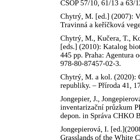
ČSOP 57/10, 61/13 a 63/1
Chytrý, M. [ed.] (2007): V
Travinná a keříčková vege
Chytrý, M., Kučera, T., Ko
[eds.] (2010): Katalog bio
445 pp. Praha: Agentura 
978-80-87457-02-3.
Chytrý, M. a kol. (2020)
republiky. – Příroda 41,
Jongepier, J., Jongepierov
inventarizační průzkum P
depon. in Správa CHKO B
Jongepierová, I. [ed.](20
Grasslands of the White 