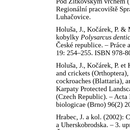
Pod Žítkovským vrchem (k.
Regionální pracoviště Sp
Luhačovice.
Holuša, J., Kočárek, P. &
kobylky
Polysarcus denti
České republice. – Práce 
19: 254–255. ISBN 978-8
Holuša, J., Kočárek, P. e
and crickets (Orthoptera)
cockroaches (Blattaria), 
Karpaty Protected Landsc
(Czech Republic). – Acta
biologicae (Brno) 96(2) 2
Hrabec, J. a kol. (2002):
a Uherskobrodska. – 3. up