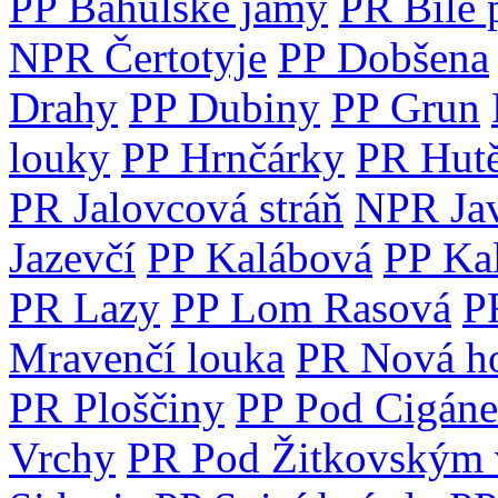
PP Bahulské jamy
PR Bílé 
NPR Čertotyje
PP Dobšena
Drahy
PP Dubiny
PP Grun
louky
PP Hrnčárky
PR Hut
PR Jalovcová stráň
NPR Jav
Jazevčí
PP Kalábová
PP Ka
PR Lazy
PP Lom Rasová
P
Mravenčí louka
PR Nová h
PR Ploščiny
PP Pod Cigán
Vrchy
PR Pod Žitkovským