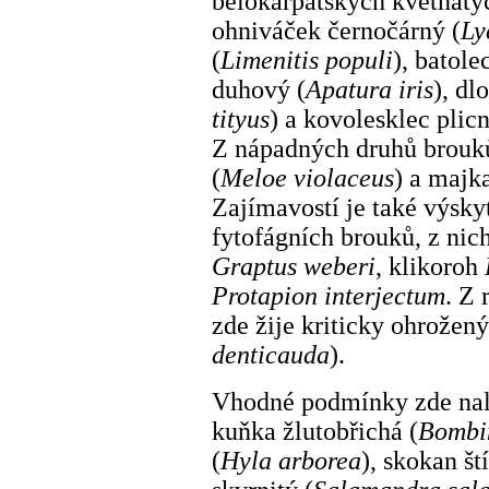
bělokarpatských květnatýc
ohniváček černočárný (
Ly
(
Limenitis populi
), batole
duhový (
Apatura iris
), dl
tityus
) a kovolesklec plic
Z nápadných druhů brouků
(
Meloe violaceus
) a majka
Zajímavostí je také výsky
fytofágních brouků, z nich
Graptus weberi
, klikoroh
Protapion interjectum
. Z
zde žije kriticky ohrožený
denticauda
).
Vhodné podmínky zde naléz
kuňka žlutobřichá (
Bombi
(
Hyla arborea
), skokan ští