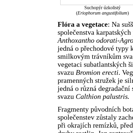
Suchopýr úzkolistý
(
Eriophorum angustifolium
)
Flóra a vegetace
: Na suš
společenstva karpatských
Anthoxantho odorati-Agro
jedná o přechodové typy
smilkovým trávníkům sv
vegetaci subatlantských š
svazu
Bromion erecti
. Ve
pramenných stružek je sil
jedná o různá degradační
svazu
Calthion palustris.
Fragmenty původních bot
společenstev zůstaly zac
při okrajích remízků, pře