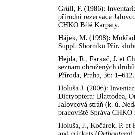
Grüll, F. (1986): Inventa
přírodní rezervace Jalovco
CHKO Bílé Karpaty.
Hájek, M. (1998): Mokřadn
Suppl. Sborníku Přír. klu
Hejda, R., Farkač, J. et C
seznam ohrožených druhů 
Příroda, Praha, 36: 1–612.
Holuša J. (2006): Invent
Dictyoptera: Blattodea, O
Jalovcová stráň (k. ú. Ned
pracoviště Správa CHKO B
Holuša, J., Kočárek, P. e
and crickets (
Orthoptera
)