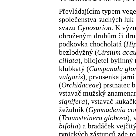
Převládajícím typem vege
společenstva suchých luk
svazu
Cynosurion.
K význ
ohroženým druhům či dru
podkovka chocholatá (
Hip
bezlodyžný (
Cirsium acau
ciliata
), bílojetel bylinný 
klubkatý (
Campanula glo
vulgaris
), prvosenka jarní 
(
Orchidaceae
) prstnatec 
vstavač mužský znamenan
signifera
), vstavač kukačk
žežulník (
Gymnadenia co
(
Traunsteinera globosa
),
bifolia
) a bradáček vejčitý
typických zástupců zde r