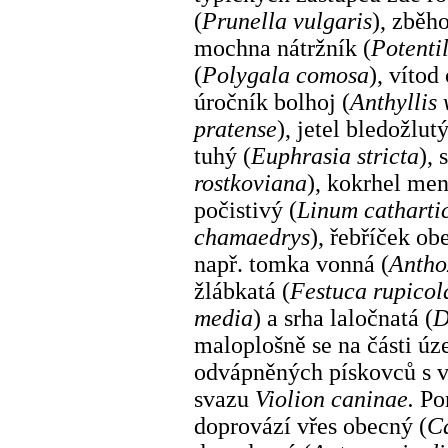
(
Prunella vulgaris
), zběho
mochna nátržník (
Potentil
(
Polygala comosa
), vítod
úročník bolhoj (
Anthyllis 
pratense
), jetel bledožlutý
tuhý (
Euphrasia stricta
), 
rostkoviana
), kokrhel men
počistivý (
Linum cathart
chamaedrys
), řebříček ob
např. tomka vonná (
Antho
žlábkatá (
Festuca rupicol
media
) a srha laločnatá (
D
maloplošně se na části úz
odvápněných pískovců s v
svazu
Violion caninae.
Po
doprovází vřes obecný (
Ca