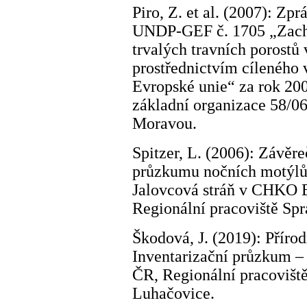
Piro, Z. et al. (2007): Zpr
UNDP-GEF č. 1705 „Zacho
trvalých travních porostů
prostřednictvím cíleného 
Evropské unie“ za rok 200
základní organizace 58/06
Moravou.
Spitzer, L. (2006): Závěr
průzkumu nočních motýlů 
Jalovcová stráň v CHKO Bí
Regionální pracoviště Sp
Škodová, J. (2019): Přírod
Inventarizační průzkum –
ČR, Regionální pracovišt
Luhačovice.