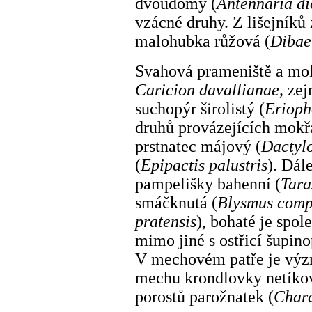
dvoudomý (
Antennaria di
vzácné druhy. Z lišejníků 
malohubka růžová (
Dibae
Svahová prameniště a mok
Caricion davallianae,
zej
suchopýr širolistý (
Erioph
druhů provázejících mokř
prstnatec májový (
Dactylo
(
Epipactis palustris
). Dál
pampelišky bahenní (
Tar
smáčknutá (
Blysmus comp
pratensis
), bohaté je spo
mimo jiné s ostřicí šupin
V mechovém patře je význ
mechu krondlovky netíkov
porostů parožnatek (
Char