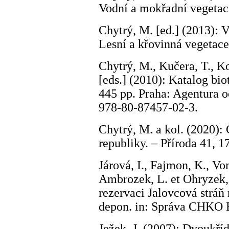
Vodní a mokřadní vegetace
Chytrý, M. [ed.] (2013): V
Lesní a křovinná vegetace
Chytrý, M., Kučera, T., Ko
[eds.] (2010): Katalog bio
445 pp. Praha: Agentura 
978-80-87457-02-3.
Chytrý, M. a kol. (2020)
republiky. – Příroda 41, 
Járová, I., Fajmon, K., Vo
Ambrozek, L. et Ohryzek, 
rezervaci Jalovcová stráň
depon. in: Správa CHKO B
Ježek, J. (2007): Dvoukříd