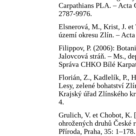
Carpathians PLA. – Acta 
2787-9976.
Elsnerová, M., Krist, J. e
území okresu Zlín. – Acta 
Filippov, P. (2006): Bota
Jalovcová stráň. – Ms., de
Správa CHKO Bílé Karpat
Florián, Z., Kadlelík, P., 
Lesy, zelené bohatství Zlí
Krajský úřad Zlínského k
4.
Grulich, V. et Chobot, K.
ohrožených druhů České re
Příroda, Praha, 35: 1–178.