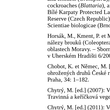
cockroaches (
Blattaria
), 
Bílé Karpaty Protected L
Reserve (Czech Republic)
Scientiae biologicae (Brn
Horsák, M., Kment, P. et 
nálezy brouků (Coleoptera
oblastech Moravy. – Sbor
v Uherském Hradišti 6/20
Chobot, K. et Němec, M. 
ohrožených druhů České re
Praha, 34: 1–182.
Chytrý, M. [ed.] (2007): V
Travinná a keříčková vege
Chytrý, M. [ed.] (2011): V