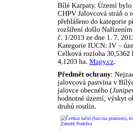
Bílé Karpaty. Území bylo 
CHPV Jalovcová stráň o r
přehlášeno do kategorie p
rozšíření došlo Nařízen
č. 1/2013 ze dne 1. 7. 20
Kategorie IUCN: IV – územ
Celková rozloha 30,5362 
4,1203 ha.
Mapy.cz
.
Předmět ochrany
: Nejza
jalovcová pastvina v Bíl
jalovce obecného (
Junipe
hodnotné území, výskyt o
druhů rostlin.