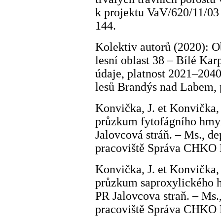
k projektu VaV/620/11/03
144.
Kolektiv autorů (2020): Ob
lesní oblast 38 – Bílé Ka
údaje, platnost 2021–204
lesů Brandýs nad Labem,
Konvička, J. et Konvička,
průzkum fytofágního hmyz
Jalovcová stráň. – Ms., 
pracoviště Správa CHKO B
Konvička, J. et Konvička,
průzkum saproxylického h
PR Jalovcova straň. – Ms
pracoviště Správa CHKO B