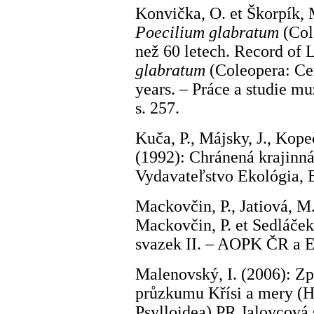
Konvička, O. et Škorpík, 
Poecilium glabratum
(Col
než 60 letech. Record of
glabratum
(Coleopera: Ce
years. – Práce a studie mu
s. 257.
Kuča, P., Májsky, J., Kopeč
(1992): Chránená krajinná
Vydavateľstvo Ekológia, B
Mackovčin, P., Jatiová, M. 
Mackovčin, P. et Sedláček
svazek II. – AOPK ČR a 
Malenovský, I. (2006): Zp
průzkumu Křísi a mery (
Psylloidea) PR Jalovcová s