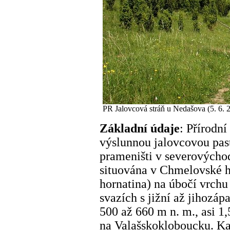
PR Jalovcová stráň u Nedašova (5. 6. 
Základní údaje
: Přírodní
výslunnou jalovcovou pas
prameništi v severovýchod
situována v Chmelovské h
hornatina) na úbočí vrchu
svazích s jižní až jihozá
500 až 660 m n. m., asi 
na Valašskokloboucku. K