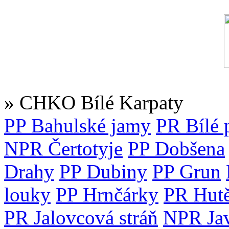
» CHKO Bílé Karpaty
PP Bahulské jamy
PR Bílé 
NPR Čertotyje
PP Dobšena
Drahy
PP Dubiny
PP Grun
louky
PP Hrnčárky
PR Hut
PR Jalovcová stráň
NPR Jav