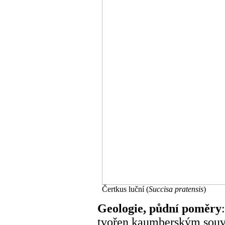
Čertkus luční (
Succisa pratensis
)
Geologie, půdní poměry
tvořen kaumberským souvr