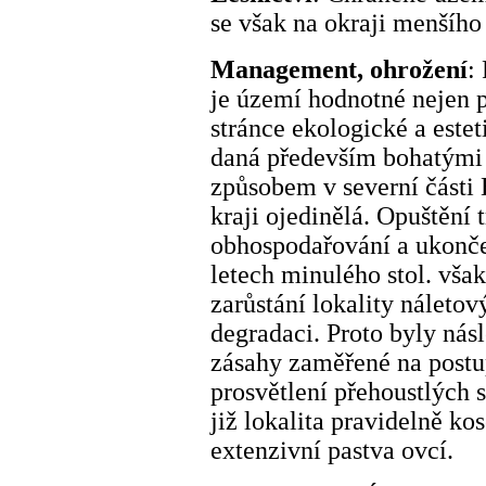
se však na okraji menšího 
Management, ohrožení
:
je území hodnotné nejen p
stránce ekologické a este
daná především bohatými 
způsobem v severní části
kraji ojedinělá. Opuštění
obhospodařování a ukončen
letech minulého stol. vša
zarůstání lokality náleto
degradaci. Proto byly nás
zásahy zaměřené na postu
prosvětlení přehoustlých 
již lokalita pravidelně k
extenzivní pastva ovcí.