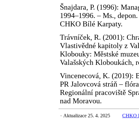
Šnajdara, P. (1996): Ma
1994–1996. – Ms., depon. 
CHKO Bílé Karpaty.
Trávníček, R. (2001): Chr
Vlastivědné kapitoly z Va
Klobouky: Městské muzeu
Valašských Kloboukách, ro
Vincenecová, K. (2019): 
PR Jalovcová stráň – flór
Regionální pracoviště Sp
nad Moravou.
•
Aktualizace 25. 4. 2025
CHKO B