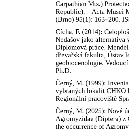
Carpathian Mts.) Protect
Republic). – Acta Musei M
(Brno) 95(1): 163–200. I
Cícha, F. (2014): Celoplo
Nedašov jako alternativa
Diplomová práce. Mendelo
dřevařská fakulta, Ústav l
geobiocenologie. Vedoucí
Ph.D.
Černý, M. (1999): Inventa
vybraných lokalit CHKO Bí
Regionální pracoviště Sp
Černý, M. (2025): Nové úd
Agromyzidae (Diptera) z
the occurrence of Agromyz