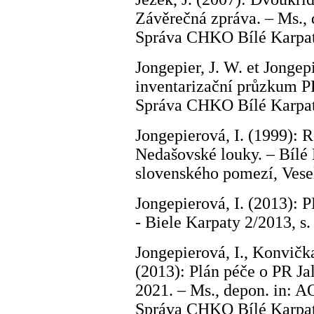
Závěrečná zpráva. – Ms., 
Správa CHKO Bílé Karpat
Jongepier, J. W. et Jongep
inventarizační průzkum PR
Správa CHKO Bílé Karpat
Jongepierová, I. (1999): 
Nedašovské louky. – Bílé
slovenského pomezí, Vesel
Jongepierová, I. (2013): P
- Biele Karpaty 2/2013, s.
Jongepierová, I., Konvičk
(2013): Plán péče o PR Ja
2021. – Ms., depon. in: 
Správa CHKO Bílé Karpat