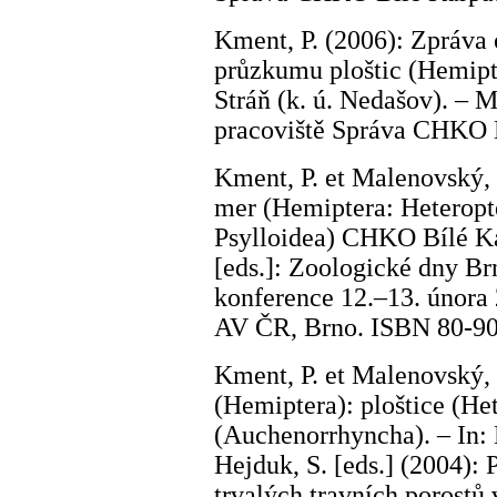
Kment, P. (2006): Zpráva 
průzkumu ploštic (Hemipt
Stráň (k. ú. Nedašov). – M
pracoviště Správa CHKO B
Kment, P. et Malenovský, I
mer (Hemiptera: Heteropt
Psylloidea) CHKO Bílé Karp
[eds.]: Zoologické dny Br
konference 12.–13. února 
AV ČR, Brno. ISBN 80-90
Kment, P. et Malenovský, 
(Hemiptera): ploštice (Het
(Auchenorrhyncha). – In: 
Hejduk, S. [eds.] (2004): 
trvalých travních porost