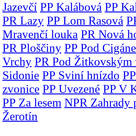
Jazevčí
PP Kalábová
PP Ka
PR Lazy
PP Lom Rasová
P
Mravenčí louka
PR Nová h
PR Ploščiny
PP Pod Cigán
Vrchy
PR Pod Žitkovským
Sidonie
PP Sviní hnízdo
PP
zvonice
PP Uvezené
PP V K
PP Za lesem
NPR Zahrady 
Žerotín