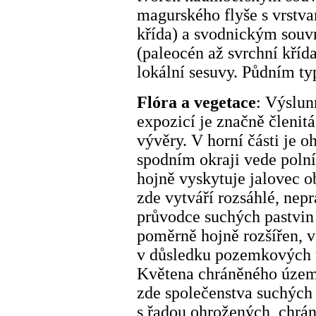
magurského flyše s vrstva
křída) a svodnickým souvr
(paleocén až svrchní křída
lokální sesuvy. Půdním t
Flóra a vegetace
: Výslun
expozicí je značně členit
vývěry. V horní části je 
spodním okraji vede polní
hojně vyskytuje jalovec o
zde vytváří rozsáhlé, nepr
průvodce suchých pastvin 
poměrně hojně rozšířen, v
v důsledku pozemkových ú
Květena chráněného území 
zde společenstva suchých
s řadou ohrožených, chrá