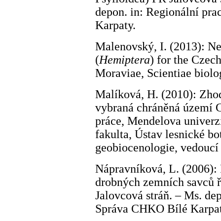
depon. in: Regionální pr
Karpaty.
Malenovský, I. (2013): N
(
Hemiptera
) for the Czec
Moraviae, Scientiae biolo
Malíková, H. (2010): Zho
vybraná chráněná území 
práce, Mendelova univerzi
fakulta, Ústav lesnické bo
geobiocenologie, vedoucí 
Nápravníková, L. (2006):
drobných zemních savců ř
Jalovcová stráň. – Ms. dep
Správa CHKO Bílé Karpat