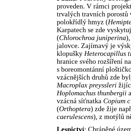
proveden. V rámci projekt
trvalých travních porostů
polokřídlý hmyz (
Hemipt
Karpatech se zde vyskytuj
(
Chlorochroa juniperina
)
jalovce. Zajímavý je výs
klopušky
Heterocapillus t
hranice svého rozšíření n
s boreomontánní ploštičk
vzácnějších druhů zde byl
Macroplax preyssleri
žijíc
Hoplomachus thunbergii
vzácná síťnatka
Copium c
(
Orthoptera
) zde žije nap
caerulescens
), z motýlů 
Lesnictví
: Chráněné územ