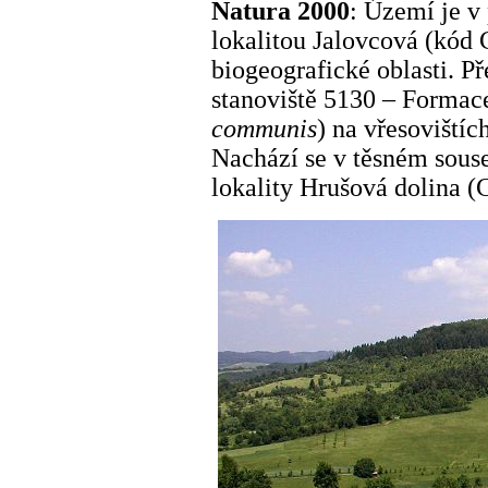
Natura 2000
: Území je v
lokalitou Jalovcová (kód
biogeografické oblasti. 
stanoviště 5130 – Formac
communis
) na vřesovištíc
Nachází se v těsném sous
lokality Hrušová dolina 