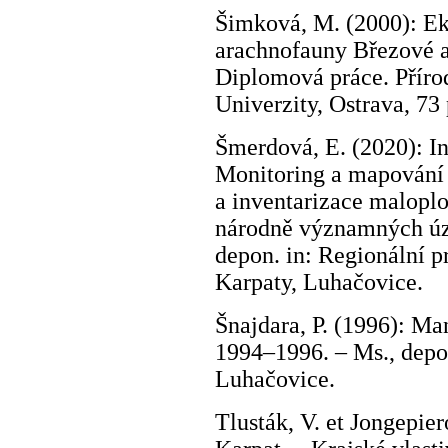
Šimková, M. (2000): Eko
arachnofauny Březové a
Diplomová práce. Příro
Univerzity, Ostrava, 73 
Šmerdová, E. (2020): I
Monitoring a mapování 
a inventarizace malopl
národně významných úze
depon. in: Regionální 
Karpaty, Luhačovice.
Šnajdara, P. (1996): 
1994–1996. – Ms., depo
Luhačovice.
Tlusták, V. et Jongepier