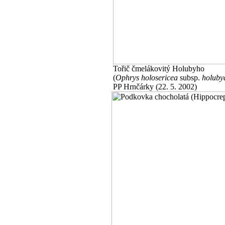
Tořič čmelákovitý Holubyho
(
Ophrys holosericea
subsp.
holuby
PP Hrnčárky (22. 5. 2002)