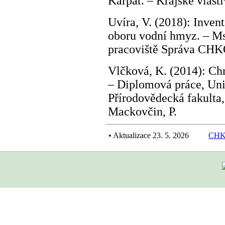
Karpat. – Krajské vla
Uvíra, V. (2018): Inven
oboru vodní hmyz. – Ms
pracoviště Správa CHKO
Vlčková, K. (2014): C
– Diplomová práce, Uni
Přírodovědecká fakulta,
Mackovčin, P.
•
Aktualizace 23. 5. 2026
CHKO