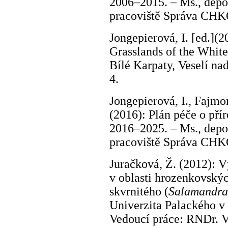
2006–2015. – Ms., dep
pracoviště Správa CHKO
Jongepierová, I. [ed.](
Grasslands of the Whit
Bílé Karpaty, Veselí n
4.
Jongepierová, I., Fajmo
(2016): Plán péče o př
2016–2025. – Ms., dep
pracoviště Správa CHKO
Juračková, Ž. (2012): 
v oblasti hrozenkovský
skvrnitého (
Salamandra
Univerzita Palackého v
Vedoucí práce: RNDr. V