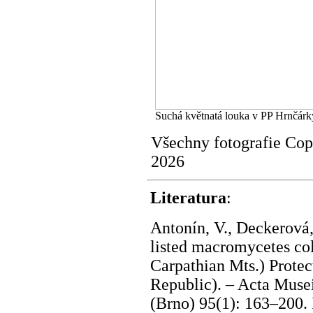
Suchá květnatá louka v PP Hrnčárky
Všechny fotografie Co
2026
Literatura
:
Antonín, V., Deckerová,
listed macromycetes col
Carpathian Mts.) Prote
Republic). – Acta Musei
(Brno) 95(1): 163–200.