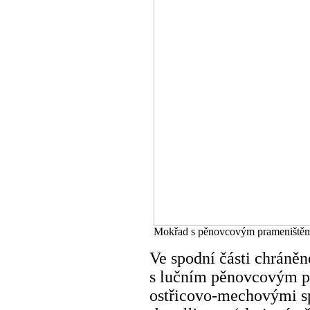
Mokřad s pěnovcovým prameništěm 
Ve spodní části chráně
s lučním pěnovcovým p
ostřicovo-mechovými s