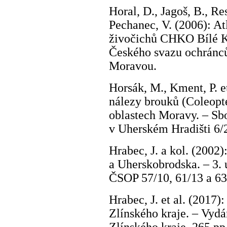
Horal, D., Jagoš, B., Res
Pechanec, V. (2006): At
živočichů CHKO Bílé Ka
Českého svazu ochránců 
Moravou.
Horsák, M., Kment, P. e
nálezy brouků (Coleopte
oblastech Moravy. – Sb
v Uherském Hradišti 6/
Hrabec, J. a kol. (2002
a Uherskobrodska. – 3. 
ČSOP 57/10, 61/13 a 63
Hrabec, J. et al. (2017)
Zlínského kraje. – Vydá