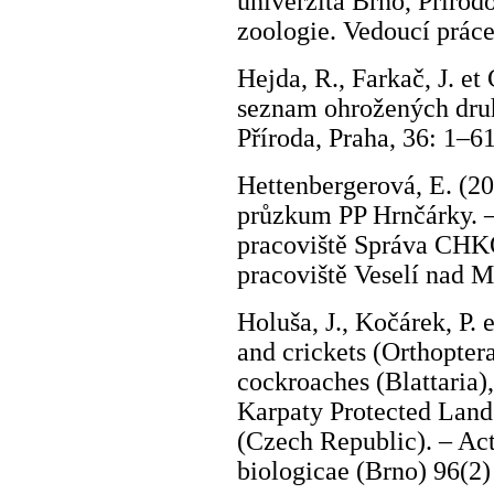
univerzita Brno, Přírod
zoologie. Vedoucí práce
Hejda, R., Farkač, J. et
seznam ohrožených druh
Příroda, Praha, 36: 1–6
Hettenbergerová, E. (20
průzkum PP Hrnčárky. –
pracoviště Správa CHKO
pracoviště Veselí nad 
Holuša, J., Kočárek, P.
and crickets (Orthopter
cockroaches (Blattaria)
Karpaty Protected Land
(Czech Republic). – Ac
biologicae (Brno) 96(2)