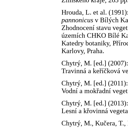
Zlínského kraje, 265 p
Hrouda, L. et al. (1991)
pannonicus
v Bílých Kar
Zhodnocení stavu veget
územích CHKO Bílé Kar
Katedry botaniky, Příro
Karlovy, Praha.
Chytrý, M. [ed.] (2007)
Travinná a keříčková ve
Chytrý, M. [ed.] (2011)
Vodní a mokřadní veget
Chytrý, M. [ed.] (2013)
Lesní a křovinná vegeta
Chytrý, M., Kučera, T., 