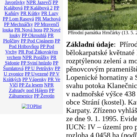
Javorůvky
NPR Jazevčí
PP
Kalábová
PP Kalábová 2
PP
Kaňúry
PR Kútky
PR Lazy
PP Lom Rasová
PR Machová
PP Mechnáčky
PP Mravenčí
louka
PR Nová hora
PP Nové
Přírodní památka Hrnčárky (13. 5. 
louky
PP Okrouhlá
PR
Ploščiny
PP Pod Cigánem
PP
Základní údaje
: Příro
Pod Hribovňou
PP Pod
bělokarpatské květnaté
Vrchy
PR Pod Žitkovským
vrchem
NPR Porážky
PR
rozptýlenou zelení a m
Sidonie
PP Sviní hnízdo
PP
pěnovcovým prameniště
Šumlatová
PP U Petrůvky
PP
U zvonice
PP Uvezené
PP V
Lopenické hornatiny a 
Krátkých
PP Vápenky
PR Ve
svahu potoka Klanečnic
Vlčí
PP Za lesem
NPR
Zahrady pod Hájem
PP
v nadmořské výšce 438 a
Záhumenice
PP Žerotín
obce Strání (kostel). K
Karpaty. Zřízeno vyhlá
ze dne 9. 1. 1995. Evi
IUCN: IV – území pro p
rozloha 4,0458 ha (
podl