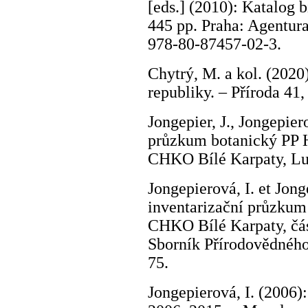
[eds.] (2010): Katalog b
445 pp. Praha: Agentur
978-80-87457-02-3.
Chytrý, M. a kol. (202
republiky. – Příroda 4
Jongepier, J., Jongepier
průzkum botanický PP H
CHKO Bílé Karpaty, Lu
Jongepierová, I. et Jong
inventarizační průzkum
CHKO Bílé Karpaty, část
Sborník Přírodovědného
75.
Jongepierová, I. (2006)