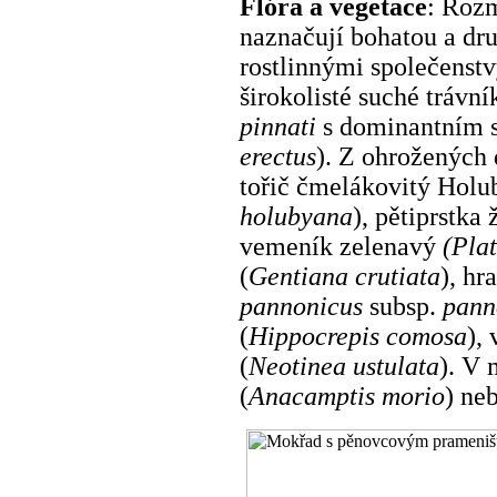
Flóra a vegetace
: Rozm
naznačují bohatou a dr
rostlinnými společenstv
širokolisté suché trávn
pinnati
s dominantním 
erectus
). Z ohrožených 
tořič čmelákovitý Holu
holubyana
), pětiprstka 
vemeník zelenavý
(Pla
(
Gentiana crutiata
), hr
pannonicus
subsp.
pann
(
Hippocrepis comosa
),
(
Neotinea ustulata
). V 
(
Anacamptis morio
) ne