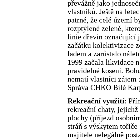
převážně jako jednoseč
vlastníků. Ještě na letec
patrné, že celé území 
rozptýlené zeleně, kte
linie dřevin označující 
začátku kolektivizace z
ladem a zarůstalo nále
1999 začala likvidace n
pravidelné kosení. Boh
nemají vlastníci zájem a
Správa CHKO Bílé Karp
Rekreační využití
: Pří
rekreační chaty, jejichž
plochy (příjezd osobní
stráň s výskytem tořiče
majitele nelegálně post