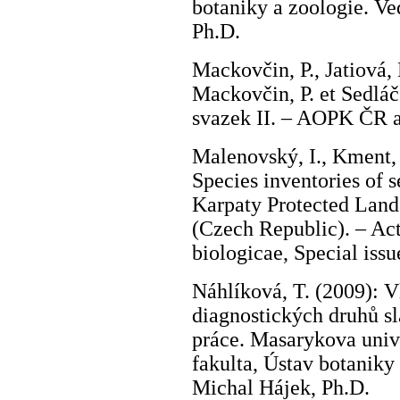
botaniky a zoologie. V
Ph.D.
Mackovčin, P., Jatiová, 
Mackovčin, P. et Sedlá
svazek II. – AOPK ČR 
Malenovský, I., Kment, 
Species inventories of s
Karpaty Protected Land
(Czech Republic). – Ac
biologicae, Special issu
Náhlíková, T. (2009): V
diagnostických druhů s
práce. Masarykova univ
fakulta, Ústav botaniky
Michal Hájek, Ph.D.