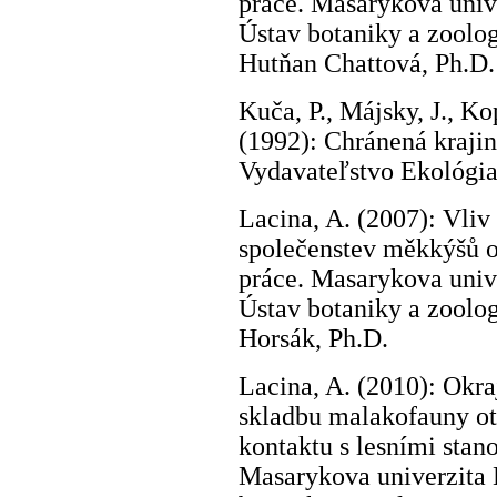
práce. Masarykova unive
Ústav botaniky a zoolog
Hutňan Chattová, Ph.D.
Kuča, P., Májsky, J., Ko
(1992): Chránená krajin
Vydavateľstvo Ekológia,
Lacina, A. (2007): Vliv
společenstev měkkýšů ot
práce. Masarykova unive
Ústav botaniky a zoolo
Horsák, Ph.D.
Lacina, A. (2010): Okra
skladbu malakofauny ot
kontaktu s lesními stan
Masarykova univerzita 