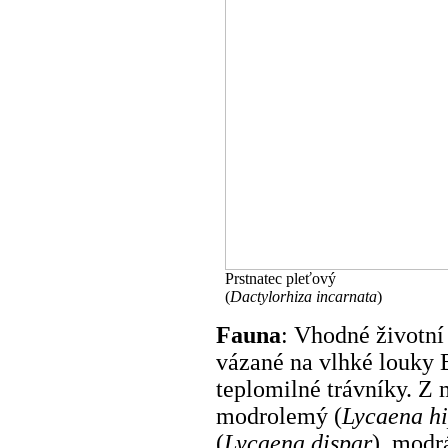
Prstnatec pleťový
(
Dactylorhiza incarnata
)
Fauna
: Vhodné životní
vázané na vlhké louky B
teplomilné trávníky. Z 
modrolemý (
Lycaena h
(
Lycaena dispar
), modr