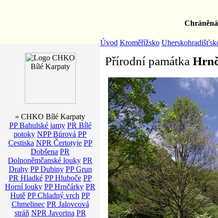
Chráněná 
Úvod
Kroměřížsko
Uherskohradišťsk
Přírodní památka
Hrnč
» CHKO Bílé Karpaty
PP Bahulské jamy
PR Bílé
potoky
NPP Búrová
PP
Cestiska
NPR Čertotyje
PP
Dobšena
PR
Dolnoněmčanské louky
PR
Drahy
PP Dubiny
PP Grun
PR Hladké
PP Hluboče
PP
Horní louky
PP Hrnčárky
PR
Hutě
PP Chladný vrch
PP
Chmelinec
PR Jalovcová
stráň
NPR Javorina
PR