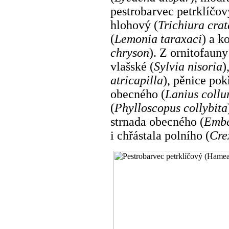
pestrobarvec petrklíčov
hlohový (
Trichiura crat
(
Lemonia taraxaci
) a k
chryson
). Z ornitofaun
vlašské (
Sylvia nisoria
)
atricapilla
), pěnice pok
obecného (
Lanius collu
(
Phylloscopus collybita
strnada obecného (
Embe
i chřástala polního (
Cre