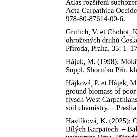
Atlas rozšíření suchoz
Acta Carpathica Occide
978-80-87614-00-6.
Grulich, V. et Chobot, 
ohrožených druhů České 
Příroda, Praha, 35: 1–1
Hájek, M. (1998): Mokř
Suppl. Sborníku Přír. k
Hájková, P. et Hájek, M
ground biomass of poor 
flysch West Carpathians
soil chemistry. – Presli
Havlíková, K. (2025): O
Bílých Karpatech. – Ba