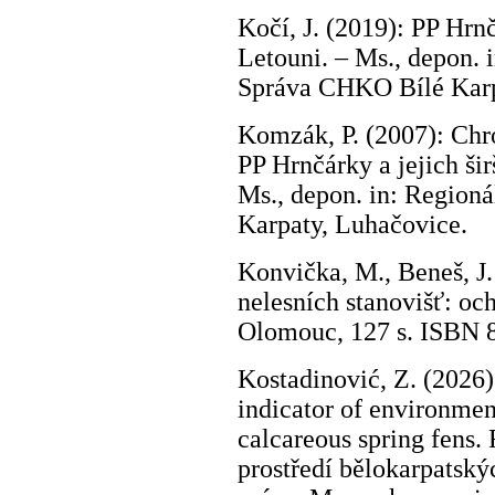
Kočí, J. (2019): PP Hrn
Letouni. – Ms., depon.
Správa CHKO Bílé Karp
Komzák, P. (2007): Chr
PP Hrnčárky a jejich ši
Ms., depon. in: Region
Karpaty, Luhačovice.
Konvička, M., Beneš, J
nelesních stanovišť: oc
Olomouc, 127 s. ISBN 
Kostadinović, Z. (2026)
indicator of environme
calcareous spring fens.
prostředí bělokarpatský