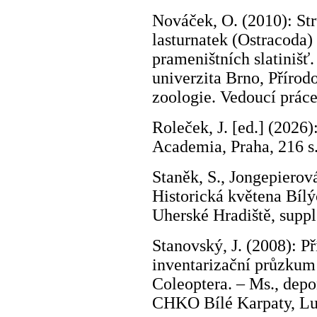
Nováček, O. (2010): Str
lasturnatek (Ostracoda)
prameništních slatiniš
univerzita Brno, Přírod
zoologie. Vedoucí prác
Roleček, J. [ed.] (2026)
Academia, Praha, 216 s
Staněk, S., Jongepierová
Historická květena Bílý
Uherské Hradiště, suppl
Stanovský, J. (2008): P
inventarizační průzkum
Coleoptera. – Ms., depo
CHKO Bílé Karpaty, Lu