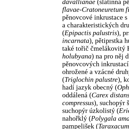
davallianae
(slatinná p
flavae-Cratoneuretum fi
pěnovcové inkrustace s
a charakteristických dr
(
Epipactis palustris
), p
incarnata
), pětiprstka 
také tořič čmelákovitý
holubyana
) na pro něj
pěnovcových inkrustací
ohrožené a vzácné druhy
(
Triglochin palustre
), 
hadí jazyk obecný (
Oph
oddálená (
Carex distan
compressus
), suchopýr š
suchopýr úzkolistý (
Eri
nahořklý (
Polygala ama
pampelišek (
Taraxacum