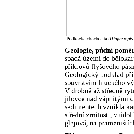
Podkovka chocholatá (
Hippocrepis
Geologie, půdní pomě
spadá území do bělokar
příkrovů flyšového pás
Geologický podklad pří
souvrstvím hluckého vý
V drobně až středně ryt
jílovce nad vápnitými 
sedimentech vznikla ka
střední zrnitosti, v úd
glejová, na prameništíc