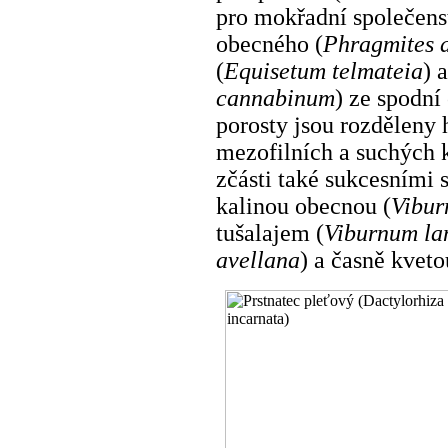
pro mokřadní společens
obecného (
Phragmites a
(
Equisetum telmateia
) 
cannabinum
) ze spodní
porosty jsou rozděleny 
mezofilních a suchých 
zčásti také sukcesními s
kalinou obecnou (
Vibur
tušalajem (
Viburnum la
avellana
) a časně kvet