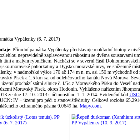
památka Vypálenky (6. 7. 2017)
údaje
: Přírodní památka Vypálenky představuje mokřadní biotop v nivě
ozlehlou nepravidelně zaplavovanou rákosinu se dvěma soustavami um
h tůní a malým rybníčkem. Nachází se v severní části Dolnomoravskéh
jsko-moravské pahorkatiny a Dyjsko-moravské nivy, ve sníženině místn
lenky, v nadmořské výšce 170 až 174 m n. m, asi 150 m východně od 
ravský Písek a 1,5 km sz. od odlehčovacího kanálu Nová Morava. Sever
území prochází státní silnice č. I/54 z Moravského Písku do Veselí n
í území Moravský Písek, okres Hodonín. Vyhlášeno nařízením Jihomor
2013 ze dne 17. 10. 2013 s účinností od 1. 1. 2014. Evidenční kód
ÚSO
IUCN: IV – území pro péči o stanoviště/druhy. Celková rozloha 65,291
hlášeného ochranného pásma 9,0649 ha.
Mapy.com
.