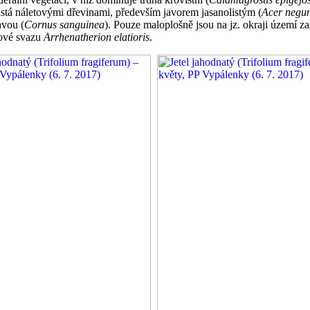
stá náletovými dřevinami, především javorem jasanolistým (
Acer negu
avou (
Cornus sanguinea
). Pouze maloplošně jsou na jz. okraji území z
kové svazu
Arrhenatherion elatioris
.