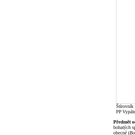
Štírovník 
PP Vypále
Předmět o
bohatých s
obecné (
Bo