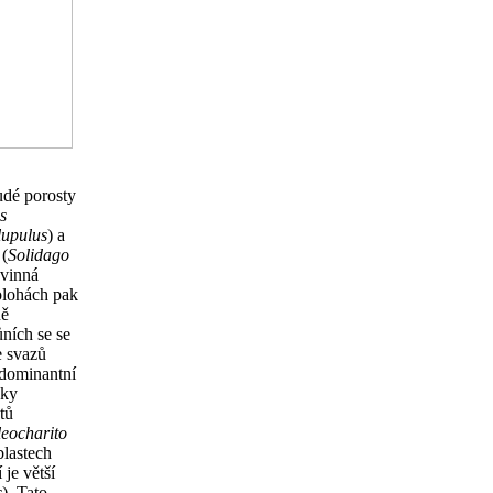
udé porosty
s
upulus
) a
 (
Solidago
ovinná
polohách pak
ně
ůních se se
e svazů
 dominantní
cky
tů
leocharito
blastech
je větší
s
). Tato