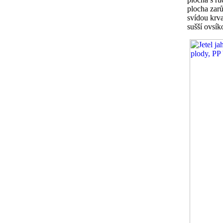
plocha zarů
svídou krv
sušší ovsí