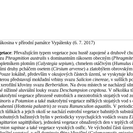
ákosina v přírodní památce Vypálenky (6. 7. 2017)
getace
: Převažujícím typem vegetace jsou hustě zapojené a druhově ch
azu
Phragmition australis
s dominantním rákosem obecným (
Phragmite
 opletníkem plotním (
Calystegia sepium
), chmelem otáčivým (
Humulus l
ními druhy pcháčem osetem (
Cirsium arvense
) a zlatobýlem obrovským
 Pouze lokálně, především v okrajových částech území, se vyskytuje kř
kterou představují mokřadní vrbiny svazu
Salicion cinereae
, v sušších 
 xerofilní křoviny svazu
Berberidion
. Na dvou místech se nacházejí sil
é nížinné aluviální louky svazu
Deschampsion cespitosa
. V několika t
krofytní vegetace přirozeně eutrofních a mezotrofních stojatých vod z
noris
a
Potamion
a také makrofytní vegetace mělkých stojatých vod s
bahenní (
Hottonia palustris
) ze svazu
Ranunculion aquatilis
. V periodi
ch tůňkách a jejich okolí se nachází eutrofní vegetace bahnitých substrá
mohutných bažinných bylin v periodicky vysychajících vodách svazu
E
gittarion sagittifoliae
), jednoletá vegetace obnažených den v teplých o
enion supinae
a také vegetace vysokých ostřic. Ve východní části území 
derální vegetací, v níž dominuje třtina křovištní (
Calamagrostis epigejo