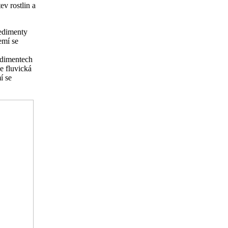
v rostlin a
sedimenty
emí se
edimentech
e fluvická
í se