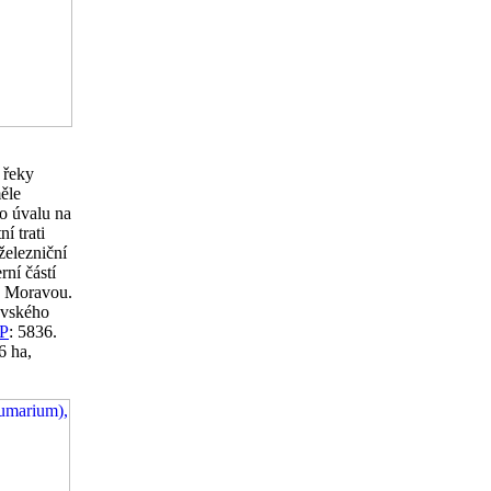
 řeky
ěle
o úvalu na
í trati
železniční
ní částí
ad Moravou.
avského
P
: 5836.
6 ha,