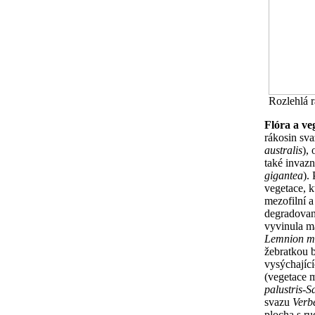
Rozlehlá r
Flóra a ve
rákosin sv
australis
),
také invaz
gigantea
).
vegetace, 
mezofilní a
degradovan
vyvinula ma
Lemnion mi
žebratkou 
vysýchající
(vegetace 
palustris
-
Sa
svazu
Verb
plocha s ru