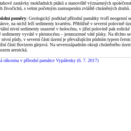
 tahové zastávky mokřadních ptáků a stanoviště významných společenste
ch živočichů, s velmi početným zastoupením zvláště chráněných druhů.
 půdní poměry
: Geologický podklad přírodní památky tvoří neogenní 
nve, na nichž leží sedimenty kvartéru. Přibližně v severní polovině úz
viální nivní sedimenty usazené v holocénu, v jižní polovině pak eolické
 sedimenty vyváté v pleistocénu – jemnozrnné váté písky. Na těchto s
 nivní půdy, v severní části území je převažujícím půdním typem černic
jižní části fluvizem glejová. Na severozápadním okraji chráněného územ
gozem arenická.