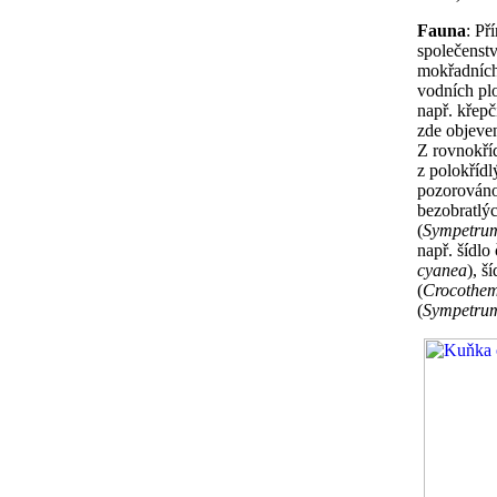
Fauna
: Př
společenstv
mokřadních 
vodních plo
např. křep
zde objeven
Z rovnokříd
z polokřídl
pozorováno
bezobratlýc
(
Sympetrum
např. šídlo
cyanea
), š
(
Crocothem
(
Sympetru