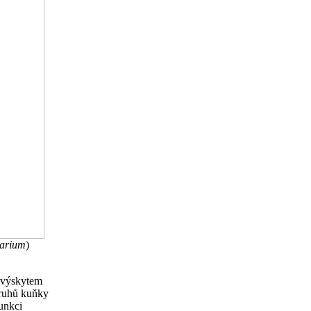
arium
)
s výskytem
druhů kuňky
funkci