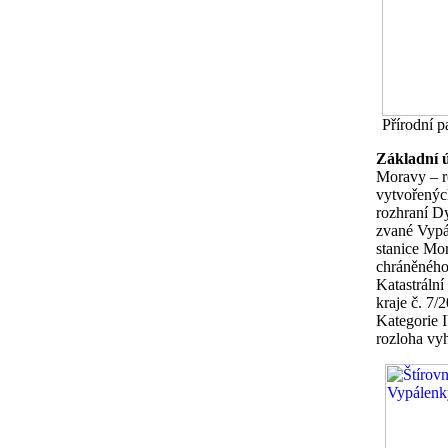
Přírodní 
Základní 
Moravy – r
vytvořenýc
rozhraní Dy
zvané Vypá
stanice Mo
chráněného 
Katastráln
kraje č. 7/
Kategorie 
rozloha vy