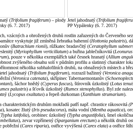
natý (
Trifolium fragiferum
) – plody
Jetel jahodnatý (
Trifolium fragifer
ky (6. 7. 2017)
PP Vypálenky (6. 7. 2017)
ch, vzácných a ohrožených druhů rostlin zařazených do Červeného se
památce vyskytuje již zmíněná žebratka bahenní (
Hottonia palustris
), d
ionův (
Batrachium rionii
), růžkatec bradavčitý (
Ceratophyllum subme
eslenitý (
Myriophyllum verticillatum
) a buřina jablečníkovitá (
Leonurus
trum
), pouze v několika exemplářích také česnek hranatý (
Allium angu
nost zvýšeného obsahu solí v půdním profilu a slatinný charakter loka
řítomnost několika subhalofilních druhů, na obnažených místech a břez
jetel jahodnatý (
Trifolium fragiferum
), rozrazil bažinný (
Veronica anaga
břežní (
Veronica catenata
), skřípinec Tabernaemontanův (
Schoenoplect
ntani
), šáchor hnědý (
Cyperus fuscus
), štírovník úzkolistý (
Lotus tenui
umex palustris
) a šťovík úzkolistý (
Rumex stenophyllus
). Byl zde nalez
atný (
Lycopus exaltatus
) a řepeň durkoman (
Xanthium strumarium
).
 charakteristickým druhům mokřadů patří např. chrastice rákosovitá
(P
ea
), kosatec žlutý (
Iris pseudacorus
), máta vodní (
Mentha aquatica
), or
(
Typha latifolia
), orobinec úzkolistý (
Typha angustifolia
), šmel okolična
mbellatus
), zevar vzpřímený (
Sparganium erectum
) a několik druhů ost
ce pobřežní (
Carex riparia
), ostřice vyvýšená (
Carex elata
) a ostřice štíh