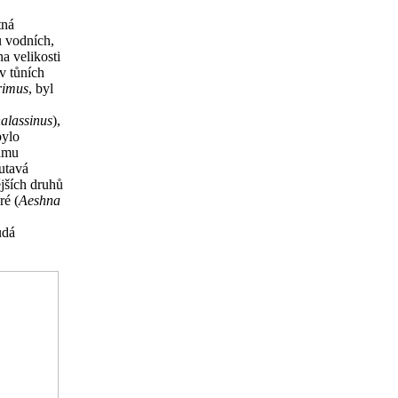
tná
u vodních,
a velikosti
v tůních
rimus
, byl
halassinus
),
bylo
amu
lutavá
ějších druhů
ré (
Aeshna
udá