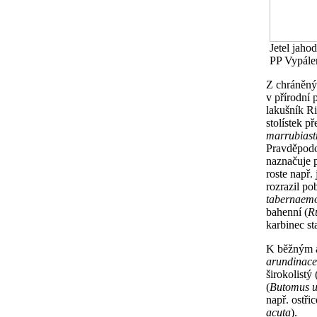
Jetel jahod
PP Vypálen
Z chráněný
v přírodní 
lakušník R
stolístek př
marrubias
Pravděpodob
naznačuje p
roste např. 
rozrazil po
tabernaemo
bahenní (
R
karbinec st
K běžným a
arundinac
širokolistý 
(
Butomus u
např. ostři
acuta
).