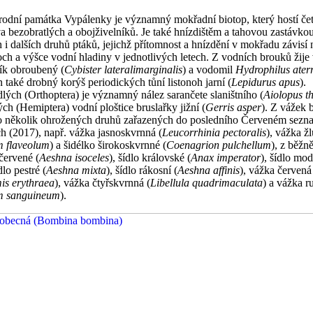
írodní památka Vypálenky je významný mokřadní biotop, který hostí če
a bezobratlých a obojživelníků. Je také hnízdištěm a tahovou zastávko
i dalších druhů ptáků, jejichž přítomnost a hnízdění v mokřadu závisí n
ch a výšce vodní hladiny v jednotlivých letech. Z vodních brouků žije 
čík obroubený (
Cybister lateralimarginalis
) a vodomil
Hydrophilus ater
 také drobný korýš periodických tůní listonoh jarní (
Lepidurus apus
).
lých (Orthoptera) je významný nález sarančete slaništního (
Aiolopus t
ých (Hemiptera) vodní ploštice bruslařky jižní (
Gerris asper
). Z vážek 
 několik ohrožených druhů zařazených do posledního Červeném sezn
h (2017), např. vážka jasnoskvrnná (
Leucorrhinia pectoralis
), vážka ž
 flaveolum
) a šidélko širokoskvrnné (
Coenagrion pulchellum
), z běžn
 červené (
Aeshna isoceles
), šídlo královské (
Anax imperator
), šídlo mod
ídlo pestré (
Aeshna mixta
), šídlo rákosní (
Aeshna affinis
), vážka červená
is erythraea
), vážka čtyřskvrnná (
Libellula quadrimaculata
) a vážka r
m sanguineum
).