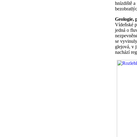
hnízdiště a
bezobratlý
Geologie,
Vídeňské pá
jedná o flu
nezpevněné
se vyvinuly
glejová, v 
nachází re