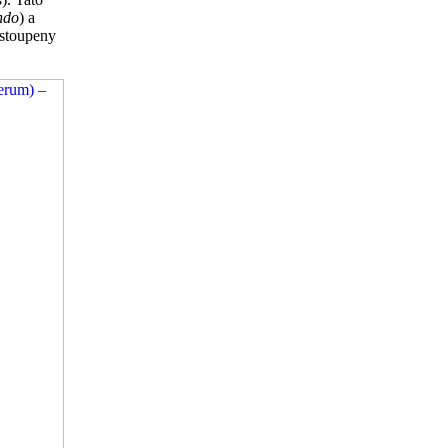
ndo
) a
astoupeny