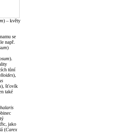
um
) – květy
znamu se
ále např.
rsum
)
losum
).
lity
ích tůní
lloides
),
us
s
), šťovík
en také
halaris
obinec
tý
řic, jako
lá (
Carex