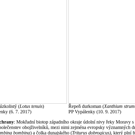
úzkolistý (
Lotus tenuis
)
Řepeň durkoman (
Xanthium strum
nky (6. 7. 2017)
PP Vypálenky (10. 9. 2017)
chrany
: Mokřadní biotop západního okraje údolní nivy řeky Moravy 
polečenstev obojživelníků, mezi nimi zejména evropsky významných 
mbina bombina
) a čolka dunajského (
Triturus dobrogicus)
, který plní 