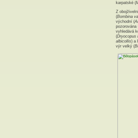
karpatské (
M
Z obojživeln
(
Bombina va
východní (
A
pozorována 
vyhledává ke
(
Dryocopus 
albicollis
) a 
výr velký (
B