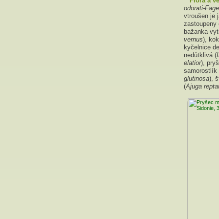
Flóra a v
odorati-Fag
vtroušen je j
zastoupeny c
bažanka vytr
vernus
), kok
kyčelnice dev
nedůtklivá (
elatior
), pry
samorostlík 
glutinosa
), 
(
Ajuga repta