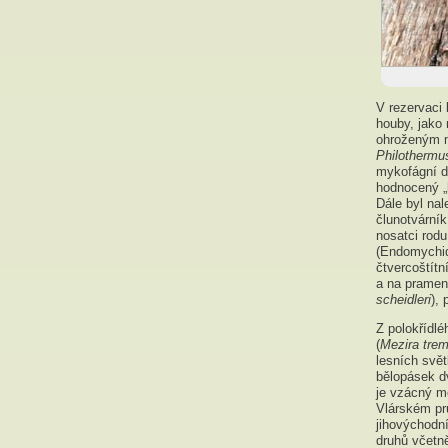
V rezervaci
houby, jako
ohroženým m
Philothermu
mykofágní dr
hodnocený „
Dále byl nal
člunotvárník
nosatci rodu
(Endomychi
čtvercoštítn
a na prameni
scheidleri
),
Z polokřídl
(
Mezira trem
lesních svět
bělopásek d
je vzácný mo
Vlárském pr
jihovýchodn
druhů včetně