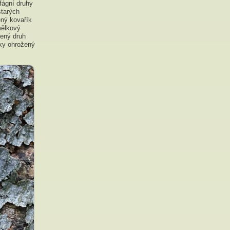
fágní druhy
starých
ený kovařík
mělkový
žený druh
ky ohrožený