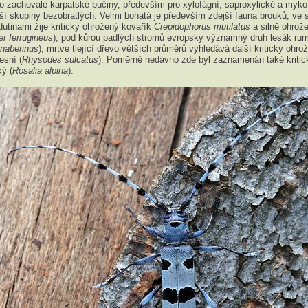
ro zachovalé karpatské bučiny, především pro xylofágní, saproxylické a myko
í skupiny bezobratlých. Velmi bohatá je především zdejší fauna brouků, ve 
utinami žije kriticky ohrožený kovařík
Crepidophorus mutilatus
a silně ohrož
er ferrugineus
), pod kůrou padlých stromů evropsky významný druh lesák ru
nnaberinus
), mrtvé tlející dřevo větších průměrů vyhledává další kriticky ohro
esní (
Rhysodes sulcatus
). Poměrně nedávno zde byl zaznamenán také kritic
ký (
Rosalia alpina
).