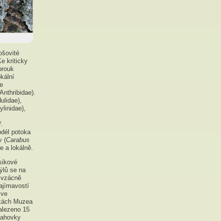
ošovité
Ke kriticky
brouk
okální
je
Anthribidae).
ulidae),
ylinidae),
ř.
odél potoka
v (
Carabus
e a lokálně.
sikové
týlů se na
, vzácně
ajímavostí
 ve
rkách Muzea
alezeno 15
vlahovky