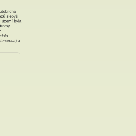
lutobřichá
lazů slepýš
ji území byla
stromy
ý
edula
 funereus
) a