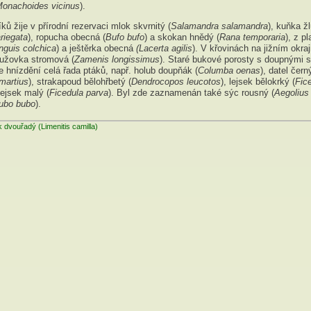
onachoides vicinus
).
íků žije v přírodní rezervaci mlok skvrnitý (
Salamandra salamandra
), kuňka ž
riegata
), ropucha obecná (
Bufo bufo
) a skokan hnědý (
Rana temporaria
), z p
nguis colchica
) a ještěrka obecná
(Lacerta agilis
). V křovinách na jižním okra
užovka stromová (
Zamenis longissimus
). Staré bukové porosty s doupnými 
 hnízdění celá řada ptáků, např. holub doupňák (
Columba oenas
), datel čern
martius
), strakapoud bělohřbetý (
Dendrocopos leucotos
), lejsek bělokrký (
Fic
lejsek malý (
Ficedula parva
). Byl zde zaznamenán také sýc rousný (
Aegolius
ubo bubo
).