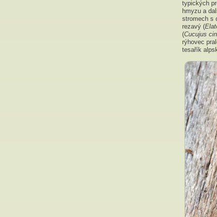
typických p
hmyzu a dalš
stromech s d
rezavý (
Elat
(
Cucujus ci
rýhovec pral
tesařík alps