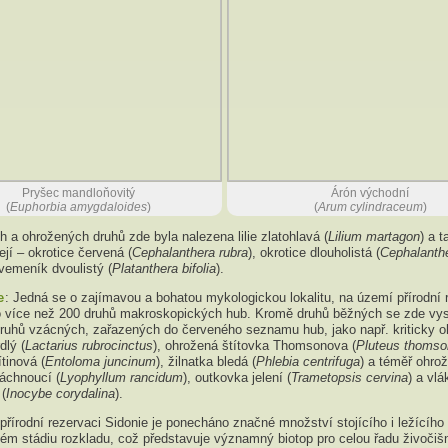
Pryšec mandloňovitý
Árón východní
(
Euphorbia amygdaloides
)
(
Arum cylindraceum
)
 a ohrožených druhů zde byla nalezena lilie zlatohlavá (
Lilium martagon
) a t
ejí – okrotice červená (
Cephalanthera rubra
), okrotice dlouholistá (
Cephalanth
 vemeník dvoulistý (
Platanthera bifolia
).
e
: Jedná se o zajímavou a bohatou mykologickou lokalitu, na území přírodní
no více než 200 druhů makroskopických hub. Kromě druhů běžných se zde vys
druhů vzácných, zařazených do červeného seznamu hub, jako např. kriticky 
dlý (
Lactarius rubrocinctus
), ohrožená štítovka Thomsonova (
Pluteus thomson
tinová (
Entoloma juncinum
), žilnatka bledá (
Phlebia centrifuga
) a téměř ohro
áchnoucí (
Lyophyllum rancidum
), outkovka jelení (
Trametopsis cervina
) a vlá
(
Inocybe corydalina
).
 přírodní rezervaci Sidonie je ponecháno značné množství stojícího i ležícíh
ném stádiu rozkladu, což představuje významný biotop pro celou řadu živočiš