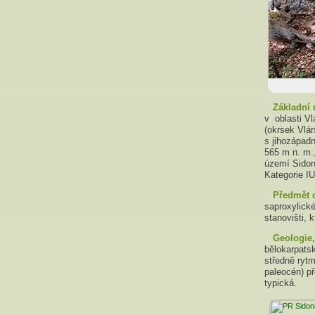
Základní 
v oblasti V
(okrsek Vlár
s jihozápad
565 m n. m.,
území Sidon
Kategorie IU
Předmět 
saproxylick
stanovišti, 
Geologie
bělokarpats
středně ryt
paleocén) p
typická.