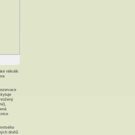
aké několik
era
 rezervace
kytuje
ohrožený
ii
),
žená
knice
o mrtvého
ných druhů