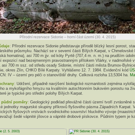
Přírodní rezervace Sidonie – horní část území (30. 4. 2015)
údaje
: Přírodní rezervace Sidonie představuje přírodě blízký lesní porost, st
lárského průsmyku. Nachází se v severní části Bílých Karpat, v Chmelovské 
ská hornatina), asi 700 m jjv. od kóty Pyrtě (707,4 m. n. m.) na prudším údo
ní expozicí nad bezejmenným pravostranným přítokem Vlárky, v nadmořské 
 asi 700 m ssz. od středu osady Sidonie, místní části města Brumov-Bylnice
ie, okres Zlín, CHKO Bílé Karpaty. Vyhlášeno 12. 7. 1984. Evidenční kód
Ú
CN: IV – území pro péči o stanoviště/ druhy. Celková rozloha 13,5304 ha.
Ma
ochrany
: Udržení, případně navýšení biologické rozmanitosti zejména xylofá
ého a mykofágního hmyzu na kvalitním autochtonním bukovém porostu na ž
které je typické pro střední polohy Bílých Karpat.
, půdní poměry
: Geologický podklad převážné části území tvoří
zvrásněné
s
ké jednotky magurské skupiny příkrovů flyšového pásma Západních Karpat. 
mických flyšových vrstvách svodnického souvrství hluckého vývoje (maastrich
řevažují šedé vápnité jílovce a vápnité drobové pískovce. Půdním typem je 