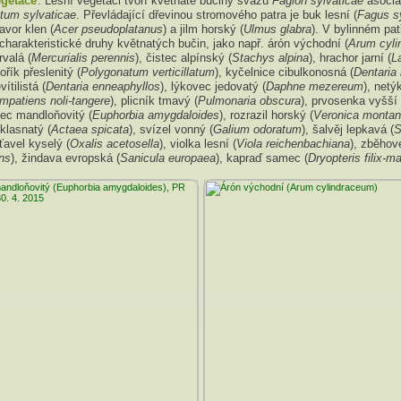
egetace
: Lesní vegetaci tvoří květnaté bučiny svazu
Fagion sylvaticae
asoci
etum sylvaticae
. Převládající dřevinou stromového patra je buk lesní (
Fagus s
avor klen (
Acer pseudoplatanus
) a jilm horský (
Ulmus glabra
). V bylinném pat
harakteristické druhy květnatých bučin, jako např. árón východní (
Arum cyl
valá (
Mercurialis perennis
), čistec alpínský (
Stachys alpina
), hrachor jarní (
L
ořík přeslenitý (
Polygonatum verticillatum
), kyčelnice cibulkonosná (
Dentaria 
ítilistá (
Dentaria enneaphyllos
), lýkovec jedovatý (
Daphne mezereum
), netý
Impatiens noli-tangere
), plicník tmavý (
Pulmonaria obscura
), prvosenka vyšší 
šec mandloňovitý (
Euphorbia amygdaloides
), rozrazil horský (
Veronica monta
klasnatý (
Actaea spicata
), svízel vonný (
Galium odoratum
), šalvěj lepkavá (
S
šťavel kyselý (
Oxalis acetosella
), violka lesní (
Viola reichenbachiana
), zběhov
ns
), žindava evropská (
Sanicula europaea
), kapraď samec (
Dryopteris filix-m