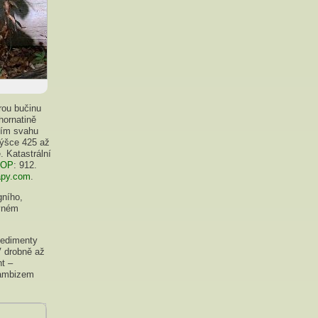
arou bučinu
hornatině
lním svahu
výšce 425 až
. Katastrální
SOP
: 912.
py.com
.
gního,
ivném
edimenty
V drobně až
t –
kambizem