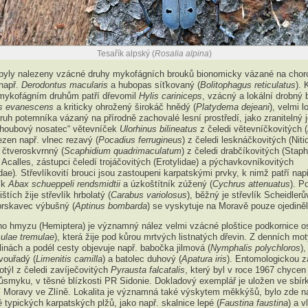
Tesařík alpský (
Rosalia alpina
)
 byly nalezeny vzácné druhy mykofágních brouků bionomicky vázané na chor
 např.
Derodontus macularis
a hubopas síťkovaný (
Bolitophagus reticulatus
). 
ykofágním druhům patří dřevomil
Hylis cariniceps
, vzácný a lokální drobný 
s evanescens
a kriticky ohrožený širokáč hnědý (
Platydema dejeani
), velmi l
uh potemníka vázaný na přírodně zachovalé lesní prostředí, jako zranitelný 
houbový nosatec“ větevníček
Ulorhinus bilineatus
z čeledi větevníčkovitých (
ezen např. vlnec rezavý (
Pocadius ferrugineus
) z čeledi lesknáčkovitých (Nitid
 čtveroskvrnný (
Scaphidium quadrimaculatum
) z čeledi drabčíkovitých (Staph
 Acalles, zástupci čeledí trojáčovitých (Erotylidae) a pýchavkovníkovitých
dae)
.
Střevlíkovití brouci jsou zastoupeni karpatskými prvky, k nimž patří nap
ík
Abax schueppeli rendsmidtii
a úzkoštítník zúžený (
Cychrus attenuatus
). P
štích žije střevlík hrbolatý (
Carabus variolosus
), běžný je střevlík Scheidlerů
 prskavec výbušný (
Aptinus bombarda
) se vyskytuje na Moravě pouze ojediněl
ého hmyzu (Hemiptera) je významný nález velmi vzácné ploštice podkornice o
ulae tremulae
), která žije pod kůrou mrtvých listnatých dřevin. Z denních mo
linách a podél cesty objevuje např. babočka jilmová (
Nymphalis polychloros
)
vouřadý (
Limenitis camilla
) a batolec duhový (
Apatura iris
). Entomologickou z
týl z čeledi zavíječovitých
Pyrausta falcatalis
, který byl v roce 1967 chycen
ůsmyku, v těsné blízkosti PR Sidonie. Dokladový exemplář je uložen ve sbí
í Moravy ve Zlíně. Lokalita je významná také výskytem měkkýšů, bylo zde n
 typických karpatských plžů, jako např. skalnice lepé (
Faustina faustina
) a 