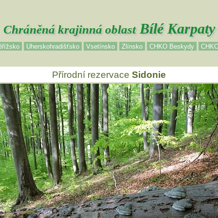
Bílé Karpaty
Chráněná krajinná oblast
řížsko
Uherskohradišťsko
Vsetínsko
Zlínsko
CHKO Beskydy
CHKO 
Přírodní rezervace
Sidonie