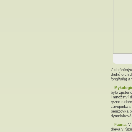
Z chráněných
druhů orchid
longifolia
) a
Mykologi
bylo zjiště
i množství 
ryzec rudohr
závojenka sí
penízovka p
dymnivková 
Fauna
: V
dřeva v růz