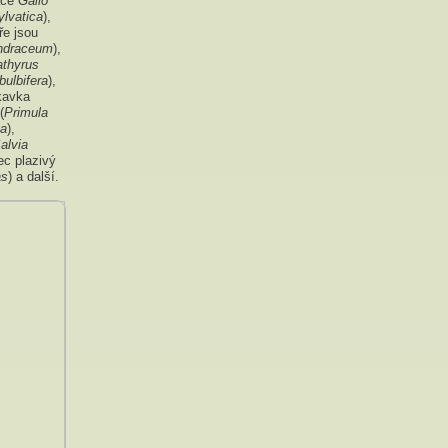
ace
Galio
ylvatica
),
ře jsou
indraceum
),
athyrus
bulbifera
),
kavka
(
Primula
na
),
alvia
ec plazivý
as
) a další.