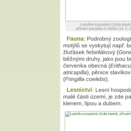
Ladoňka karpatská (
Scilla kladni
přírodní památka U Vaňků (14. 3. 
Fauna
: Podrobný zoolog
motýlů se vyskytují např. 
žluťásek řešetlákový (
Gone
běžnými druhy, jako jsou 
červenka obecná (
Erithac
atricapilla
), pěnice slavíkov
(
Fringilla coelebs
).
Lesnictví
: Lesní hospoda
malé části území, je zde p
klenem, lípou a dubem.