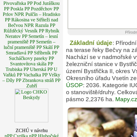
Pivovařiska
PP Pod Juráškou
PP Poskla
PP Pozděchov
PP
Prlov
NPR Pulčín – Hradisko
PP Rákosina ve Stříteži nad
Bečvou
NPR Razula
PP
Růžděcký Vesník
PP Rybník
Přírodn
Neratov
PP Semetín – lesní
prameniště
PP Semetín –
Základní údaje
: Přírodn
luční prameniště
PP Skálí
PP
na terase řeky Bečvy na z
Smradlavá
PP Stříbrník
PP
Nachází se v nadmořské v
Sucháčkovy paseky
PP
železniční stanice v Bystři
Svantovítova skála
PP
Trubiska
PP Uherská
PP U
území Bystřička II, okres 
Vaňků
PP Vachalka
PP Vršky
Okresního úřadu Vsetín ze
– Díly
PP Zbrankova stráň
PP
ÚSOP
: 2036. Kategorie IU
Zubří
o stanoviště/druhy. Celko
pásmo 2,2376 ha.
Mapy.c
ZCHÚ v návrhu
nPP Cyrilka
nPP Hlubočské