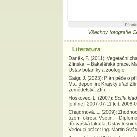
Přírodn
Všechny fotografie 
Literatura
:
Daněk, P. (2011): Vegetační ch
Zlínska. – Bakalářská práce. Ma
Ústav botaniky a zoologie.
Gaigr, J. (2023): Plán péče o 
Ms., depon. in: Krajský úřad Zlí
zemědělství, Zlín.
Hoskovec, L. (2007):
Scilla klad
[online]. 2007-07-11 [cit. 2008
Chajdrnová, L. (2009): Zhodno
území okresu Vsetín. – Diplomo
dřevařská fakulta, Ústav lesnic
Vedoucí práce: Ing. Martin Svát