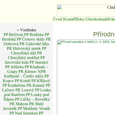
Úvod
Kroměřížsko
Uherskohradišťsk
» Vsetínsko
Přírodn
PP Bečevná
PP Bražiska
PP
Brodská
PP Čertovy skály
PR
Dubcová
PR Galovské lúky
PR Halvovský potok
PP
Choryňská stáž
PR
Choryňský mokřad
PP
Jarcovská kula
PP Jasenice
PP Ježůvka
PP Kladnatá –
Grapy
PR Klenov
NPR
Kněhyně – Čertův mlýn
PP
Kopce
PP Kotrlé
PP Křížový
PP Kudlačena
PR Kutaný
PP
Lačnov
PR Losový
PP Louka
pod Rančem
PP Louky pod
Štípou
PP Lúčky – Roveňky
PR Makyta
PR Malý
Javorník
PP Mokřady Vesník
PP Nad Jasenkou
PP