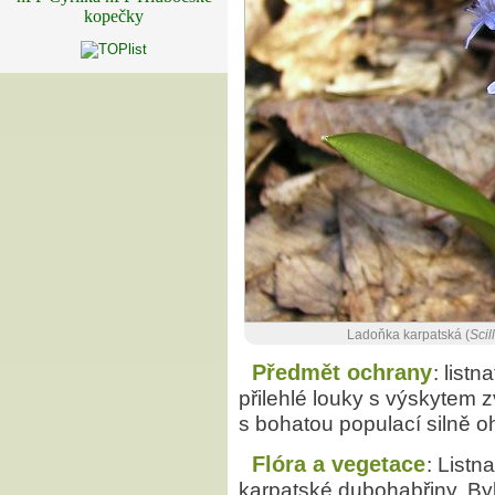
kopečky
Ladoňka karpatská (
Scil
Předmět ochrany
: list
přilehlé louky s výskytem 
s bohatou populací silně 
Flóra a vegetace
: Listn
karpatské dubohabřiny. By