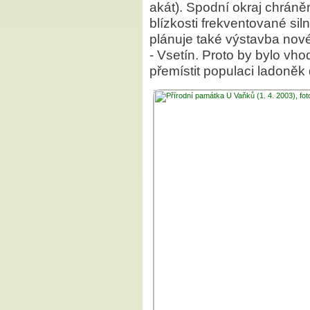
akát). Spodní okraj chrán
blízkosti frekventované silni
plánuje také výstavba nov
- Vsetín. Proto by bylo v
přemístit populaci ladoněk 