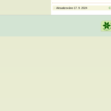
Koutecká, V. (1997): Fytoceno
Krajský úřad Zlínského kraje.
Aktualizováno 17. 9. 2024
C
••
Kubeša, V. (2015): Hodnocení 
Vsetín. – Diplomová práce, 110
Přírodovědecká fakulta, Katedr
Ph. D.
Kučírek, L. (1999): Lesnické z
úřad Zlínského kraje.
Lacina, D. (2012): Plán péče o
Ms., depon. in: Krajský úřad Zlí
Mackovčin, P., Jatiová, M. et al.
[eds.]: Chráněná území ČR, sv
191.
Pavelka, J., Trezner, J. et al. 
přírody, ZO 76/06 Orchidea, Vset
Tkáčiková, J., Husák, J. et Spit
našich předků. – Muzejní spol
Valašsko, Vsetín, 144 pp.
Trávníček, B. (1993): Které dru
Slovensku? – Živa 4/93: 150–1
Trávníček, B. (2010): Ladoňky 