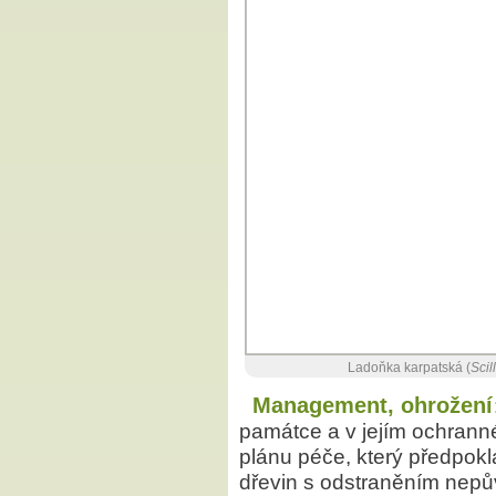
Ladoňka karpatská (
Scil
Management, ohrožení
památce a v jejím ochran
plánu péče, který předpokl
dřevin s odstraněním nepův