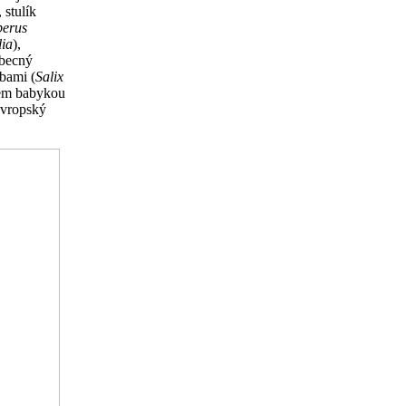
, stulík
erus
lia
),
obecný
rbami (
Salix
rem babykou
 evropský