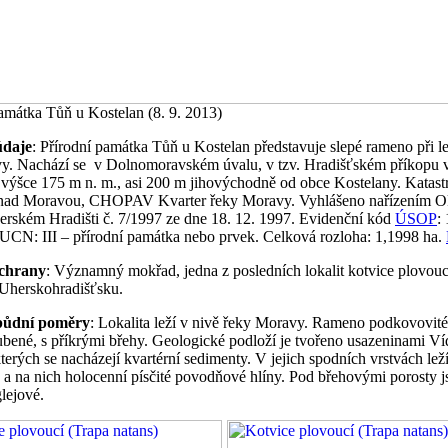
amátka Tůň u Kostelan (8. 9. 2013)
údaje
: Přírodní památka Tůň u Kostelan představuje slepé rameno při 
y. Nachází se v Dolnomoravském úvalu, v tzv. Hradišťském příkopu 
výšce 175 m n. m., asi 200 m jihovýchodně od obce Kostelany. Katast
nad Moravou, CHOPAV Kvarter řeky Moravy. Vyhlášeno nařízením O
erském Hradišti č. 7/1997 ze dne 18. 12. 1997. Evidenční kód
ÚSOP
:
IUCN: III – přírodní památka nebo prvek. Celková rozloha: 1,1998 ha.
chrany
: Významný mokřad, jedna z posledních lokalit kotvice plovouc
 Uherskohradišťsku.
 půdní poměry
: Lokalita leží v nivě řeky Moravy. Rameno podkovovité
ubené, s příkrými břehy. Geologické podloží je tvořeno usazeninami V
terých se nacházejí kvartérní sedimenty. V jejich spodních vrstvách leží
 a na nich holocenní písčité povodňové hlíny. Pod břehovými porosty j
lejové.