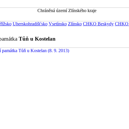
řížsko
Uherskohradišťsko
Vsetínsko
Zlínsko
CHKO Beskydy
CHKO B
 památka
Tůň u Kostelan