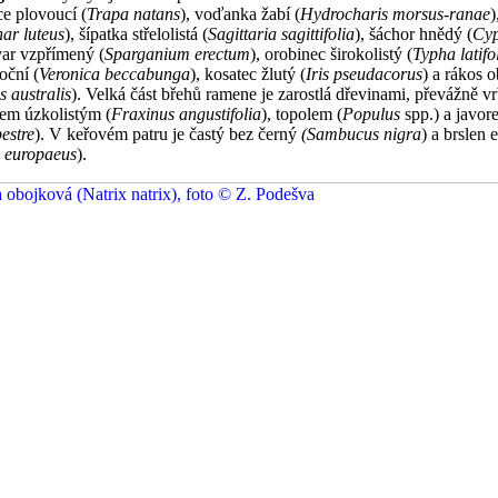
ce plovoucí (
Trapa natans
), voďanka žabí (
Hydrocharis morsus-ranae
)
ar luteus
), šípatka střelolistá (
Sagittaria sagittifolia
), šáchor hnědý (
Cyp
var vzpřímený (
Sparganium erectum
), orobinec širokolistý (
Typha latifo
oční (
Veronica beccabunga
), kosatec žlutý (
Iris pseudacorus
) a rákos 
 australis
). Velká část břehů ramene je zarostlá dřevinami, převážně v
nem úzkolistým (
Fraxinus angustifolia
), topolem (
Populus
spp.) a javo
estre
). V keřovém patru je častý bez černý
(Sambucus nigra
) a brslen
 europaeus
).