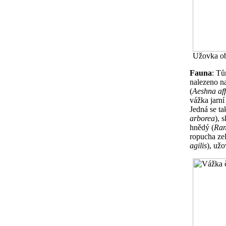
Užovka ob
Fauna
: Tů
nalezeno n
(
Aeshna aff
vážka jarní 
Jedná se ta
arborea
), 
hnědý (
Ran
ropucha zel
agilis
), už