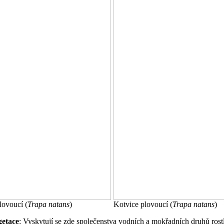
lovoucí (
Trapa natans
)
Kotvice plovoucí (
Trapa natans
)
getace
: Vyskytují se zde společenstva vodních a mokřadních druhů rost