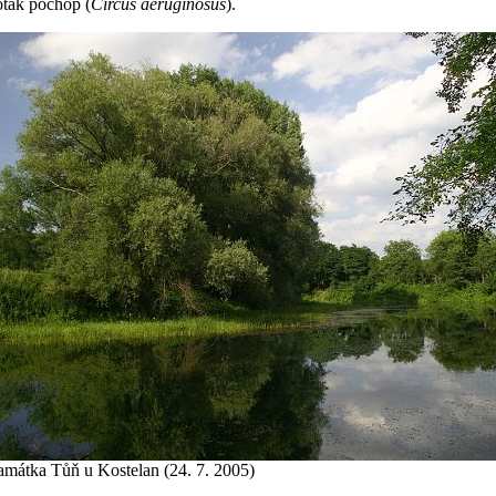
oták pochop (
Circus aeruginosus
).
amátka Tůň u Kostelan (24. 7. 2005)