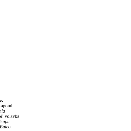
us
akapoud
nia
př. volavka
icapa
Buteo