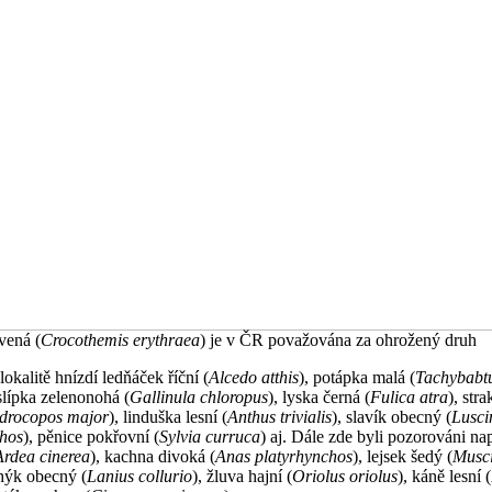
vená (
Crocothemis erythraea
) je v ČR považována za ohrožený druh
lokalitě hnízdí ledňáček říční (
Alcedo atthis
), potápka malá (
Tachybabt
 slípka zelenonohá (
Gallinula chloropus
), lyska černá (
Fulica atra
), str
drocopos major
), linduška lesní (
Anthus trivialis
), slavík obecný (
Lusci
hos
), pěnice pokřovní (
Sylvia curruca
) aj. Dále zde byli pozorováni na
Ardea cinerea
), kachna divoká (
Anas platyrhynchos
), lejsek šedý (
Musc
uhýk obecný (
Lanius collurio
), žluva hajní (
Oriolus oriolus
), káně lesní (