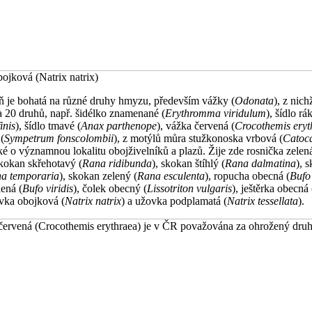
ojková (Natrix natrix)
ň je bohatá na různé druhy hmyzu, především vážky (
Odonata
), z nich
a 20 druhů, např. šidélko znamenané (
Erythromma viridulum
), šídlo rá
inis
), šídlo tmavé (
Anax parthenope
), vážka červená (
Crocothemis eryt
(
Sympetrum fonscolombii
), z motýlů můra stužkonoska vrbová (
Catoca
ké o významnou lokalitu obojživelníků a plazů. Žije zde rosnička zelená
skokan skřehotavý (
Rana ridibunda
), skokan štíhlý (
Rana dalmatina
), 
a temporaria
), skokan zelený (
Rana esculenta
), ropucha obecná (
Bufo
ená (
Bufo viridis
), čolek obecný (
Lissotriton vulgaris
), ještěrka obecná 
ovka obojková (
Natrix natrix
) a užovka podplamatá (
Natrix tessellata
).