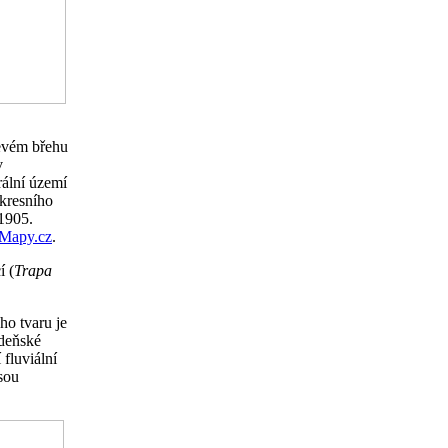
levém břehu
v
rální území
kresního
 1905.
Mapy.cz
.
í (
Trapa
ho tvaru je
ídeňské
 fluviální
sou