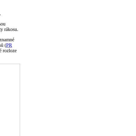
.
sou
ty rákosu.
ýznamné
sů (
PR
é rozloze