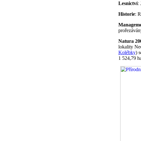
Lesnictví
:
Historie
: 
Managemen
prořezávány
Natura 20
lokality Ne
Kolébky
) 
1 524,79 h