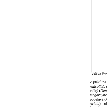
Vážka čer
Z ptáků na 
ruficollis
),
velký (
Den
megarhync
popelavá (
striata
), ť