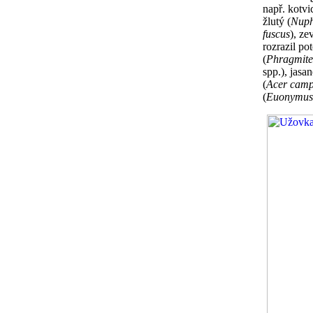
např. kotvi
žlutý (
Nuph
fuscus
), ze
rozrazil pot
(
Phragmites
spp.), jasa
(
Acer camp
(
Euonymus