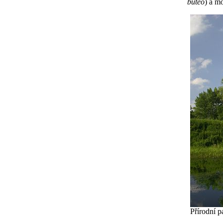
buteo
) a m
Přírodní p