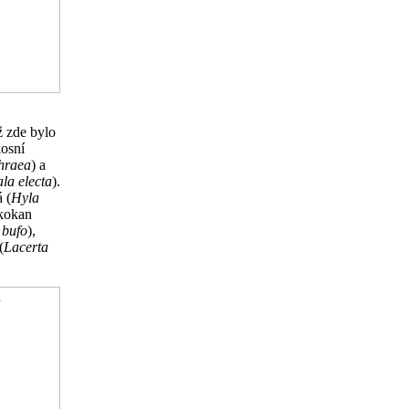
ž zde bylo
kosní
hraea
) a
la electa
).
 (
Hyla
skokan
 bufo
),
(
Lacerta