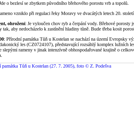
 Jde o bezlesí se zbytkem původního břehového porostu vrb a topolů.
Rameno vzniklo při regulaci řeky Moravy ve dvacátých letech 20. století
t, ohrožení
: Je vyloučen chov ryb a čerpání vody. Břehové porosty j
 tak, aby nedocházelo k zastínění hladiny tůně. Bude třeba kosit poros
00
: Přírodní památka Tůň u Kostelan se nachází na území Evropsky v
dakonický les (CZ0724107), představující rozsáhlý komplex lužních le
se slepými rameny v jinak intenzívně obhospodařované krajině o celkov
a.