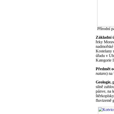
Přírodní p
Základní 
řeky Morav
nadmořské 
Kostelany 
úřadu v Uh
Kategorie 
Předmět o
natans
) na
Geologie,
silně zahlo
pánve, na k
štěrkopísky
fluvizemě g