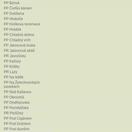
PP Bzová
PP Čertův kámen
PP Dobšena
PP Hluboče
PP Holíkova rezervace
PP Hrádek
PP Chladná dolina
PP Chladný vrch
PP Jalovcová louka
PR Jalovcová stráň
PR Javorůvky
PP Kaňúry
PP Králky
PR Lazy
PP Na letišti
PP Na Želechovických
pasekách
PP Nad Kašavou
PP Okrouhlá
PP Ondřejovsko
PP Pernikářská
PR Ploščiny
PP Pod Cigánem
PP Pod Drdolem
PP Pod lázněmi