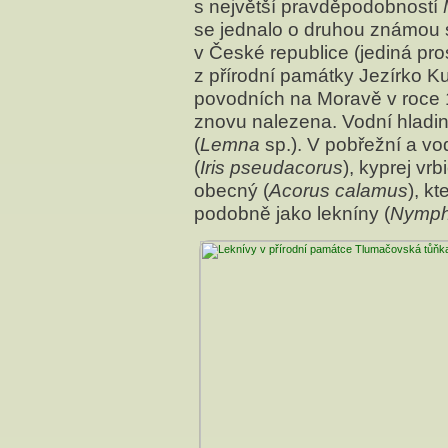
s největší pravděpodobností
se jednalo o druhou známou s
v České republice (jediná pro
z přírodní památky Jezírko K
povodních na Moravě v roce 1
znovu nalezena. Vodní hladin
(
Lemna
sp.). V pobřežní a vo
(
Iris pseudacorus
), kyprej vrb
obecný (
Acorus calamus
), k
podobně jako lekníny (
Nymp