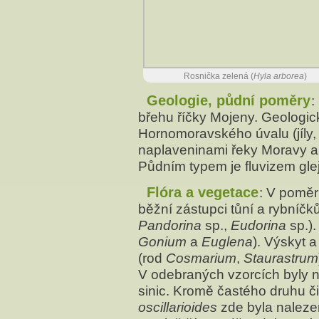
Rosnička zelená (
Hyla arborea
)
Geologie, půdní poměry
:
břehu říčky Mojeny. Geologic
Hornomoravského úvalu (jíly, 
naplaveninami řeky Moravy a Mo
Půdním typem je fluvizem gle
Flóra a vegetace
: V poměr
běžní zástupci tůní a rybníčků
Pandorina
sp.,
Eudorina
sp.).
Gonium
a
Euglena
). Výskyt 
(rod
Cosmarium
,
Staurastrum
V odebraných vzorcích byly n
sinic. Kromě častého druhu č
oscillarioides
zde byla naleze