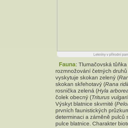
Lekníny v přírodní pa
Fauna
: Tlumačovská tůňka
rozmnožování četných druhů 
vyskytuje skokan zelený (
Ra
skokan skřehotavý (
Rana rid
rosnička zelená (
Hyla arbore
čolek obecný (
Triturus vulgari
Výskyt blatnice skvrnité (
Pelo
prvních faunistických průzk
determinaci a záměně pulců 
pulce blatnice. Charakter bi