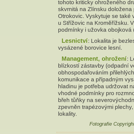
tohoto kriticky ohroženého dr
skvrnitá na Zlínsku doložena 
Otrokovic. Vyskytuje se tak
u Střížovic na Kroměřížsku. V
podmínky i užovka obojková 
Lesnictví
: Lokalita je bezle
vysázené borovice lesní.
Management, ohrožení
: 
blízkostí zástavby (odpadní
obhospodařováním přilehlých
komunikace a případným vys
hladinu je potřeba udržovat n
vhodné podmínky pro rozmnož
břeh tůňky na severovýchodní
zpevněn trapézovými plechy,
lokality.
Fotografie Copyrig