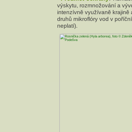
výskytu, rozmnožování a vývo
intenzívně využívaně krajině
druhů mikroflóry vod v poříční
neplatí).