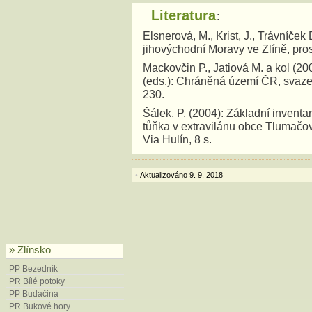
Literatura
:
Elsnerová, M., Krist, J., Trávníč
jihovýchodní Moravy ve Zlíně, pro
Mackovčin P., Jatiová M. a kol (20
(eds.): Chráněná území ČR, svaze
230.
Šálek, P. (2004): Základní inven
tůňka v extravilánu obce Tlumačo
Via Hulín, 8 s.
Aktualizováno 9. 9. 2018
•
» Zlínsko
PP Bezedník
PR Bílé potoky
PP Budačina
PR Bukové hory