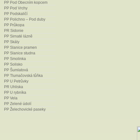
PP Pod Obecním kopcem
PP Pod Vrchy
PP Podskaličí
PP Polichno – Pod duby
PP Průkopa
PR Sidonie
PP Sirnaté lázně
PP Skály
PP Slanice pramen
PP Slanice studna
PP Smolinka
PP Solisko
PP Šumlatová
PP Tlumačovská tůňka
PP U Petrůvky
PR Uhliska
PP U rybníka
PP Vela
PP Zelené údolí
PP Želechovické paseky