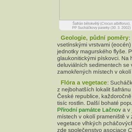
Šafrán bělokvětý (
Crocus albiflorus
),
PP Sucháčkovy paseky (30. 3. 2002)
Geologie, půdní poměry
:
vsetínskými vrstvami (eocén) 
jednotky magurského flyše. P
glaukonitickými pískovci. Na h
deluviálních sedimentech se 
zamokřených místech v okolí
Flóra a vegetace
: Sucháčk
z nejbohatších lokalit šafránu
České republice, každoročně 
tisíc rostlin. Další bohaté po
Přírodní památce Lačnov
a v 
místech v okolí prameniště v z
vegetace vlhkých pcháčovýc
zde společenstvo asociace
C