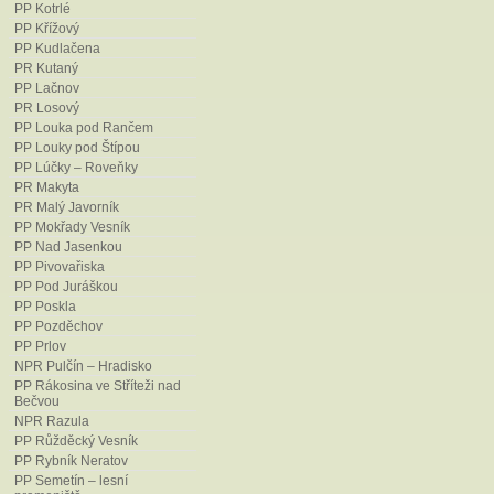
[eds.]: Chráněná území ČR, svaze
PP Kotrlé
PP Křížový
Pavelka, J. (2003): Přírodní pamá
PP Kudlačena
2003–2012. – Ms., depon. in: Krajs
PR Kutaný
Pavelka, J., Trezner, J. et al. (200
PP Lačnov
PR Losový
svaz ochránců přírody, ZO 76/06 Or
PP Louka pod Rančem
Peruzzi, L., Carta, A. et Garbari, F
PP Louky pod Štípou
sativus
var.
vernus
L. (
Iridaceae
) a
PP Lúčky – Roveňky
Taxon 62: 1037–1040.
PR Makyta
PR Malý Javorník
Sedláček, V. (2014): Plán péče o
PP Mokřady Vesník
2016–2025. – Ms., depon. in: Krajs
PP Nad Jasenkou
Tkáčiková, J. (2025): Botanický i
PP Pivovařiska
Ms., depon. in: Krajský úřad Zlínsk
PP Pod Juráškou
zemědělství, Zlín.
PP Poskla
PP Pozděchov
Tkáčiková, J., Dančák, M. et Fajmon
PP Prlov
minikurzu Moravskoslezské pobočk
NPR Pulčín – Hradisko
Zprávy Moravskoslezské pobočky Č
PP Rákosina ve Stříteži nad
Bečvou
Veselý, J. (1949): Šafrány (
Crocus 
NPR Razula
Herb.) na Valašsku. – Naše Valašs
PP Růžděcký Vesník
Zbránek, J. (2019): Monitoring a
PP Rybník Neratov
cévnatých rostlin v botanických lok
PP Semetín – lesní