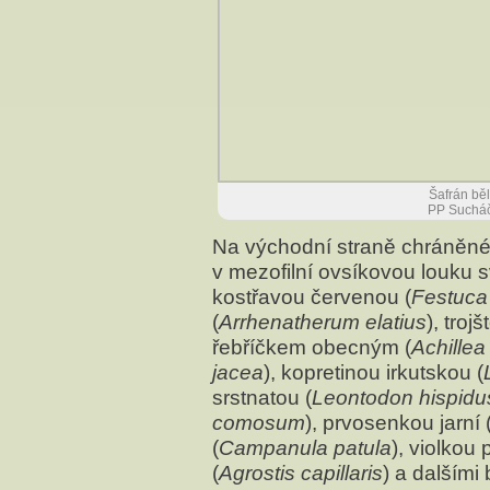
Šafrán běl
PP Sucháč
Na východní straně chráněn
v mezofilní ovsíkovou louku
kostřavou červenou (
Festuca
(
Arrhenatherum elatius
), troj
řebříčkem obecným (
Achillea
jacea
), kopretinou irkutskou (
srstnatou (
Leontodon hispidu
comosum
), prvosenkou jarní 
(
Campanula patula
), violkou p
(
Agrostis capillaris
) a dalšími