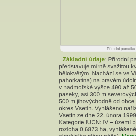
Přírodní památka
Základní údaje
: Přírodní
představuje mírně svažitou k
bělokvětým. Nachází se ve V
pahorkatina) na pravém údo
v nadmořské výšce 490 až 5
paseky, asi 300 m severových
500 m jihovýchodně od obce 
okres Vsetín. Vyhlášeno naří
Vsetín ze dne 22. února 199
Kategorie IUCN: IV – území pr
rozloha 0,6873 ha, vyhlášen