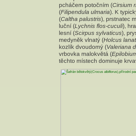
pcháčem potočním (
Cirsium r
(
Filipendula ulmaria
). K typi
(
Caltha palustris
), prstnatec 
luční (
Lychnis flos-cuculi
), hr
lesní (
Scirpus sylvaticus
), pr
medyněk vlnatý (
Holcus lana
kozlík dvoudomý (
Valeriana d
vrbovka malokvětá (
Epilobium
těchto místech dominuje krva