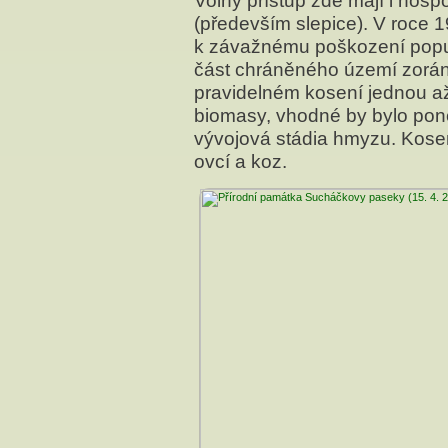
Volný přístup zde mají i hosp
(především slepice). V roce 1
k závažnému poškození popul
část chráněného území zorána
pravidelném kosení jednou a
biomasy, vhodné by bylo po
vývojová stádia hmyzu. Kosen
ovcí a koz.