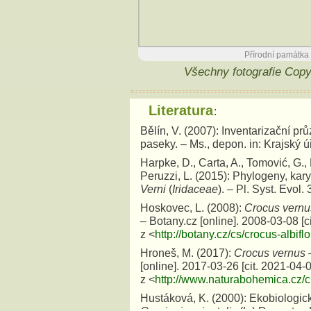
Přírodní památka
Všechny fotografie Cop
Literatura
:
Bělín, V. (2007): Inventarizační 
paseky. – Ms., depon. in: Krajský ú
Harpke, D., Carta, A., Tomović, G., 
Peruzzi, L. (2015): Phylogeny, ka
Verni
(
Iridaceae
). – Pl. Syst. Evol
Hoskovec, L. (2008):
Crocus vernu
– Botany.cz [online]. 2008-03-08 [
z <
http://botany.cz/cs/crocus-albiflo
Hroneš, M. (2017):
Crocus vernus
–
[online]. 2017-03-26 [cit. 2021-04-
z <
http://www.naturabohemica.cz/c
Hustáková, K. (2000): Ekobiologic