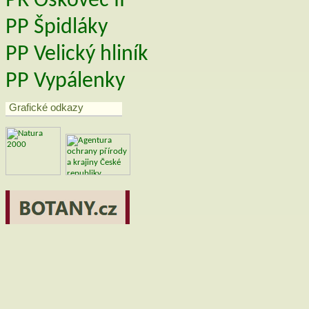
PR Oskovec II
PP Špidláky
PP Velický hliník
PP Vypálenky
Grafické odkazy