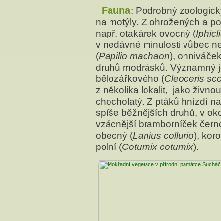
Fauna
: Podrobný zoologic
na motýly. Z ohrožených a 
např. otakárek ovocný (
Iphicl
v nedávné minulosti vůbec ne
(
Papilio machaon
), ohniváče
druhů modrásků. Významný je
bělozářkového (
Cleoceris sc
z několika lokalit, jako živn
chocholatý. Z ptáků hnízdí 
spíše běžnějších druhů, v oko
vzácnější bramborníček černo
obecný (
Lanius collurio
), koro
polní (
Coturnix coturnix
).