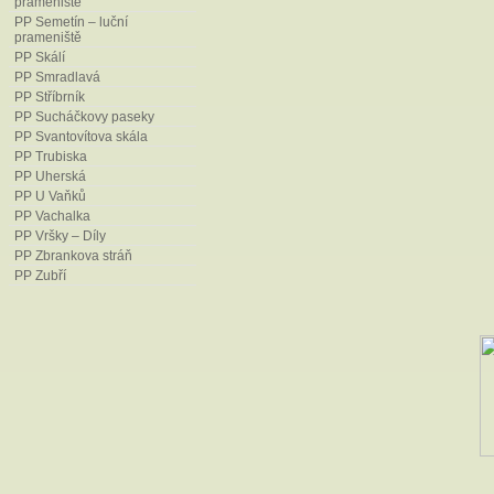
prameniště
Univerzita Palackého v Olomouci, 
PP Semetín – luční
práce: doc. RNDr. Jitka Málková, C
prameniště
PP Skálí
PP Smradlavá
PP Stříbrník
PP Sucháčkovy paseky
PP Svantovítova skála
PP Trubiska
PP Uherská
PP U Vaňků
PP Vachalka
PP Vršky – Díly
PP Zbrankova stráň
PP Zubří