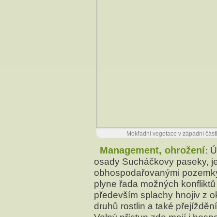
Mokřadní vegetace v západní části
Management, ohrožení
: 
osady Sucháčkovy paseky, je
obhospodařovanými pozemky 
plyne řada možných konfliktů 
především splachy hnojiv z ok
druhů rostlin a také přejíždě