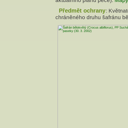
aktuálního plánu péče).
Mapy
Předmět ochrany
: Května
chráněného druhu šafránu bě