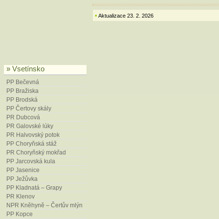
Conringia orientalis
(L.) Dumort. –
Přírodovědecká fakulta, Katedra b
•
Aktualizace 23. 2. 2026
Janeček, J., Dvorský, M., Orálek, M
bělokvětého (
Crocus albiflorus
Kit.
okres Vsetín. – Ms., depon. in: Kraj
Kaplan, Z. et al. (2016): Distributi
2. – Preslia 88: 229–322.
» Vsetínsko
Kubeša, V. (2015): Hodnocení mal
PP Bečevná
Vsetín. – Diplomová práce, 110 pp
PP Bražiska
Přírodovědecká fakulta, Katedra g
PP Brodská
Ph. D.
PP Čertovy skály
PR Dubcová
Kyslingrová, D. (1995): Šafrán bělo
PR Galovské lúky
Lačnově na Sucháčkových pasekác
PR Halvovský potok
Kyslingrová, D. (1993–1998): Bota
PP Choryňská stáž
ZCHÚ v jižní části okresu Vsetín (
PR Choryňský mokřad
paseky, Lačnov, Smolinka, Prlov I, 
PP Jarcovská kula
in: Krajský úřad Zlínského kraje, Zl
PP Jasenice
PP Ježůvka
Lacina, D. (2025): Plán péče o př
PP Kladnatá – Grapy
2026–2035. – Ms., depon. in: Krajs
PR Klenov
prostředí a zemědělství, Zlín.
NPR Kněhyně – Čertův mlýn
Mackovčin, P., Jatiová, M. et al. (2
PP Kopce