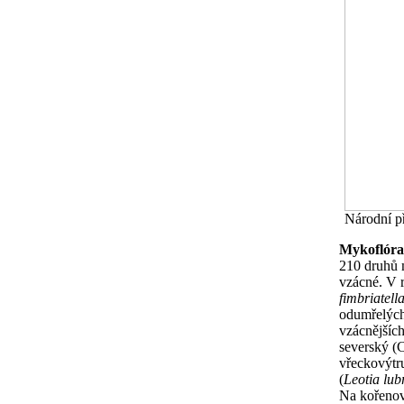
Národní př
Mykoflóra
210 druhů 
vzácné. V r
fimbriatell
odumřelých 
vzácnějších
severský (C
vřeckovýtru
(
Leotia lub
Na kořenov