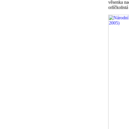
věsenka na
orlíčkolistá