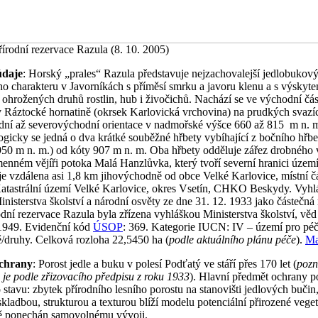
írodní rezervace Razula (8. 10. 2005)
údaje
: Horský „prales“ Razula představuje nejzachovalejší jedlobukový
ho charakteru v Javorníkách s příměsí smrku a javoru klenu a s výskyt
ohrožených druhů rostlin, hub i živočichů. Nachází se ve východní čás
v Ráztocké hornatině (okrsek Karlovická vrchovina) na prudkých svazí
dní až severovýchodní orientace v nadmořské výšce 660 až 815 m n. 
gicky se jedná o dva krátké souběžné hřbety vybíhající z bočního hřbe
50 m n. m.) od kóty 907 m n. m. Oba hřbety odděluje zářez drobného
enném vějíři potoka Malá Hanzlůvka, který tvoří severní hranici území
e vzdálena asi 1,8 km jihovýchodně od obce Velké Karlovice, místní čá
atastrální území Velké Karlovice, okres Vsetín, CHKO Beskydy. Vyhl
isterstva školství a národní osvěty ze dne 31. 12. 1933 jako částečná 
dní rezervace Razula byla zřízena vyhláškou Ministerstva školství, věd
 1949. Evidenční kód
ÚSOP
: 369. Kategorie IUCN: IV – území pro péč
ě/druhy. Celková rozloha 22,5450 ha (
podle aktuálního plánu péče
).
Ma
chrany
: Porost jedle a buku v polesí Podťatý ve stáří přes 170 let (
pozn
 je podle zřizovacího předpisu z roku 1933
). Hlavní předmět ochrany p
stavu: zbytek přírodního lesního porostu na stanovišti jedlových bučin,
kladbou, strukturou a texturou blíží modelu potenciální přirozené veget
ě ponechán samovolnému vývoji.