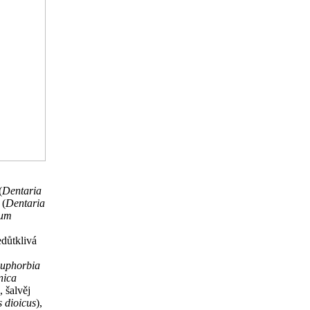
(
Dentaria
 (
Dentaria
hum
edůtklivá
uphorbia
nica
), šalvěj
 dioicus
),