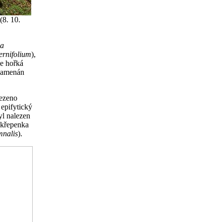
(8. 10.
ha
ernifolium
),
ce hořká
znamenán
lezeno
epifytický
yl nalezen
. křepenka
mnalis
).