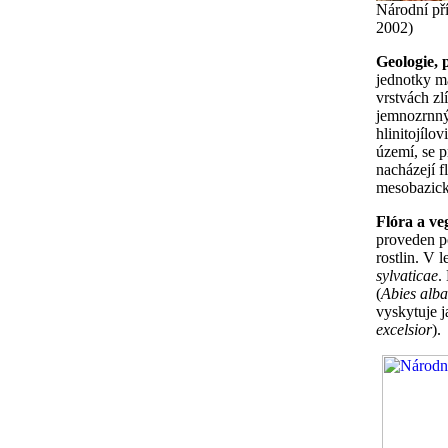
Národní pří
2002)
Geologie,
jednotky m
vrstvách zl
jemnozrnný
hlinitojílo
území, se p
nacházejí f
mesobazick
Flóra a ve
proveden p
rostlin. V 
sylvaticae
.
(
Abies alba
vyskytuje j
excelsior
).