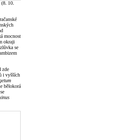
 (8. 10.
 račanské
ínských
ad
tá mocnost
m okraji
nzlůvka se
 kambizem
l zde
 i vyšších
agetum
le bělokorá
 se
xinus