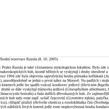
írodní rezervace Razula (8. 10. 2005)
: Prales Razula je také významnou mykologickou lokalitou. Bylo zde z
makroskopických hub, kromě běžných se vyskytují i druhy ohrožené a
oce 1994 zde byla objevena saprofytická houba pórnatka kořínkatá (
Ju
a
), pravděpodobně se jedná o první nález na Moravě. Na padlých i stojí
kmenech jedle lze spatřit vzácný korálovec jedlový (
Hericium flagell
 druhů se dále vyskytují trámovka jedlová (
Gloeophyllum abietinum
),
limacocystis borealis) a řada dalších dřevokazných hub. Ze zajímavějš
sých hub tady roste např. ucháč čepcovitý (
Gyromitra infula
), patyčka
rica
), chřapáč pružný (
Helvella elastic
a) a rosoloklihatka čirá (
Neobulga
ých nábězích živých kmenů jedle roste stopkovýtrusná houba bondarc