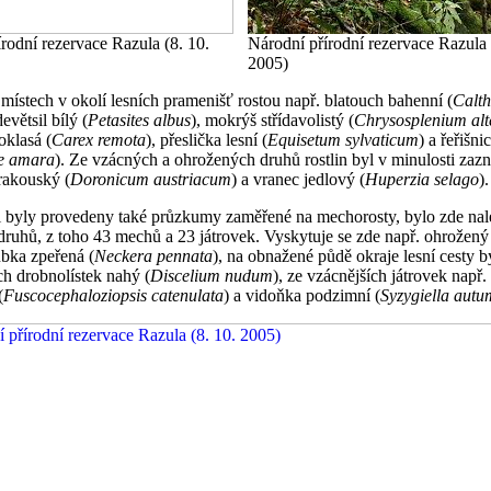
rodní rezervace Razula (8. 10.
Národní přírodní rezervace Razula 
2005)
místech v okolí lesních pramenišť rostou např. blatouch bahenní (
Calt
devětsil bílý (
Petasites albus
), mokrýš střídavolistý (
Chrysosplenium alt
oklasá (
Carex remota
), přeslička lesní (
Equisetum sylvaticum
) a řeřišni
e amara
). Ze vzácných a ohrožených druhů rostlin byl v minulosti za
rakouský (
Doronicum austriacum
) a vranec jedlový (
Huperzia selago
).
i byly provedeny také průzkumy zaměřené na mechorosty, bylo zde na
ruhů, z toho 43 mechů a 23 játrovek. Vyskytuje se zde např. ohrožený 
bka zpeřená (
Neckera pennata
), na obnažené půdě okraje lesní cesty b
h drobnolístek nahý (
Discelium nudum
), ze vzácnějších játrovek např
(
Fuscocephaloziopsis catenulata
) a vidoňka podzimní (
Syzygiella autu