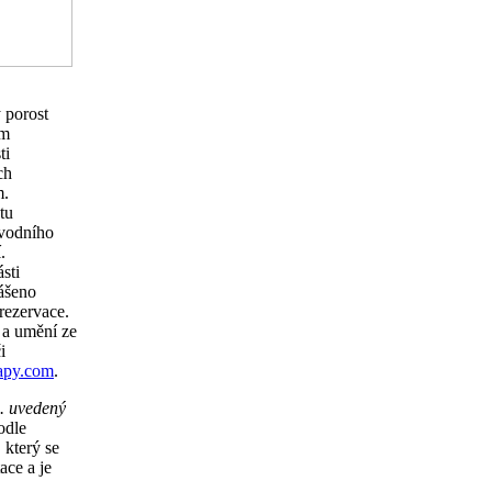
 porost
em
ti
ch
m.
tu
 vodního
.
sti
ášeno
rezervace.
 a umění ze
i
py.com
.
. uvedený
odle
 který se
ace a je