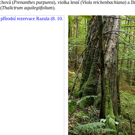
chová (
Prenanthes purpurea
), violka lesní (
Viola reichenbachiana
) a ž
 (
Thalictrum aquilegiifolium
).