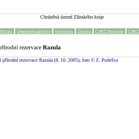
řížsko
Uherskohradišťsko
Vsetínsko
Zlínsko
CHKO Beskydy
CHKO 
řírodní rezervace
Razula