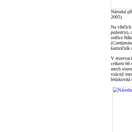
Národní pří
2005)
Na vlhčích 
palustris
), 
ostřice řídk
(
Cardamin
kamzičník 
V rezervac
celkem 66 d
mech souru
vzácný mec
řetízkovitá 