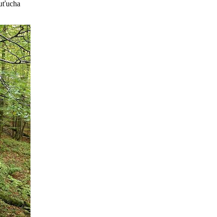
luťucha