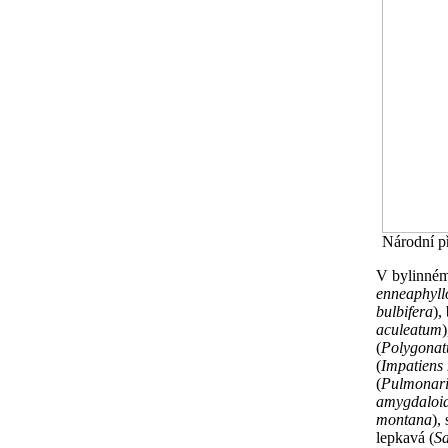
Národní př
V bylinném 
enneaphyll
bulbifera
),
aculeatum
(
Polygonat
(
Impatiens 
(
Pulmonari
amygdaloi
montana
),
lepkavá (
Sa