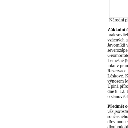
Národní př
Základní 
pralesovité
vzácných a 
Javorníků 
severozápa
Geomorfolo
Lemešné (9
toku v pram
Rezervace j
Léskové. K
výnosem Min
Úplná příro
dne 8. 12.
o stanovišt
Předmět o
věk porostu
současného 
dřevinnou s
dlouhodob