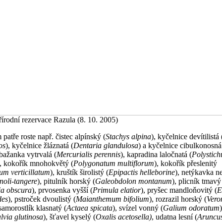
írodní rezervace Razula (8. 10. 2005)
patře roste např. čistec alpínský (
Stachys alpina
), kyčelnice devítilistá 
os
), kyčelnice žláznatá (
Dentaria glandulosa
) a kyčelnice cibulkonosná
 bažanka vytrvalá (
Mercurialis perennis
), kapradina laločnatá (
Polystic
), kokořík mnohokvětý (
Polygonatum multiflorum
), kokořík přeslenitý
um verticillatum
), kruštík širolistý (
Epipactis helleborine
), netýkavka n
noli-tangere
), pitulník horský (
Galeobdolon montanum
), plicník tmavý
a obscura
), prvosenka vyšší (
Primula elatior
), pryšec mandloňovitý (
E
des
), pstroček dvoulistý (
Maianthemum bifolium
), rozrazil horský (
Vero
 samorostlík klasnatý (
Actaea spicata
), svízel vonný (
Galium odoratum
lvia glutinosa
), šťavel kyselý (
Oxalis acetosella)
, udatna lesní (
Aruncus