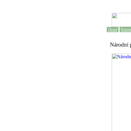
Úvod
Kromě
Národní p