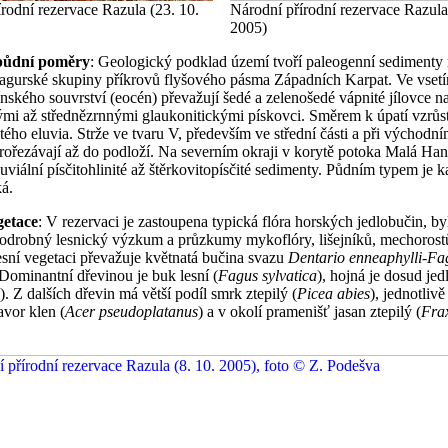
rodní rezervace Razula (23. 10.
Národní přírodní rezervace Razula
2005)
 půdní poměry
: Geologický podklad území tvoří paleogenní sedimenty
agurské skupiny příkrovů flyšového pásma Západních Karpat. Ve vset
ínského souvrství (eocén) převažují šedé a zelenošedé vápnité jílovce n
mi až střednězrnnými glaukonitickými pískovci. Směrem k úpatí vzrůs
vitého eluvia. Strže ve tvaru V, především ve střední části a při východní
rořezávají až do podloží. Na severním okraji v korytě potoka Malá Ha
luviální písčitohlinité až štěrkovitopísčité sedimenty. Půdním typem je
á.
getace
: V rezervaci je zastoupena typická flóra horských jedlobučin, by
odrobný lesnický výzkum a průzkumy mykoflóry, lišejníků, mechorostů
lesní vegetaci převažuje květnatá bučina svazu
Dentario enneaphylli-F
 Dominantní dřevinou je buk lesní (
Fagus sylvatica
), hojná je dosud jed
). Z dalších dřevin má větší podíl smrk ztepilý (
Picea abies
), jednotlivě
avor klen (
Acer pseudoplatanus
) a v okolí pramenišť jasan ztepilý (
Fra