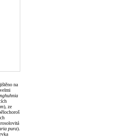
jištěno na
 velmi
nghuhnia
cích
um
), ze
 bělochoroš
ích
 rosolovitá
ria pura
).
evka