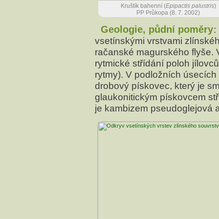
Kruštík bahenní (
Epipactis palustris
)
PP Průkopa (8. 7. 2002)
Geologie, půdní poměry
:
vsetínskými vrstvami zlínskéh
račanské magurského flyše. 
rytmické střídání poloh jílovců
rytmy). V podložních úsecích
drobový pískovec, který je s
glaukonitickým pískovcem stř
je kambizem pseudoglejová 