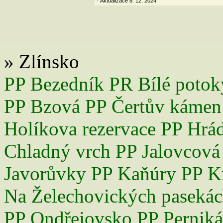
Aktualizace 8. 12. 2024
•
» Zlínsko
PP Bezedník
PR Bílé potok
PP Bzová
PP Čertův kámen
Holíkova rezervace
PP Hrá
Chladný vrch
PP Jalovcová
Javorůvky
PP Kaňúry
PP K
Na Želechovických paseká
PP Ondřejovsko
PP Perniká