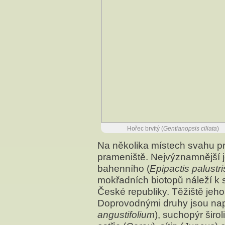
Hořec brvitý (
Gentianopsis ciliata
)
Na několika místech svahu p
prameniště. Nejvýznamnější j
bahenního (
Epipactis palustri
mokřadních biotopů náleží k
České republiky. Těžiště jeho
Doprovodnými druhy jsou např
angustifolium
), suchopýr široli