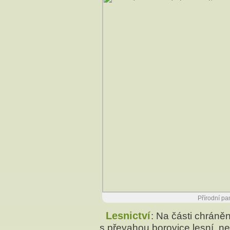
Přírodní pa
Lesnictví
: Na části chráně
s převahou borovice lesní, n