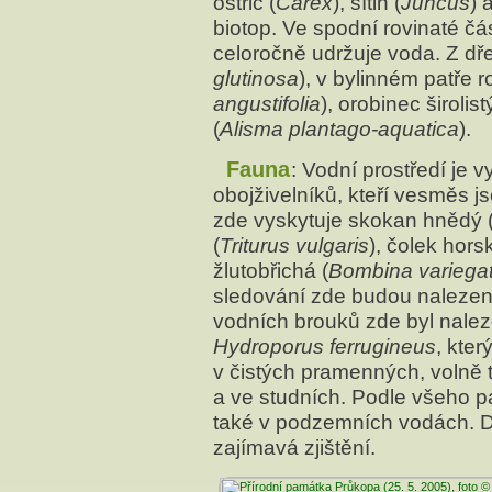
ostřic (
Carex
), sítin (
Juncus
) 
biotop. Ve spodní rovinaté čás
celoročně udržuje voda. Z dře
glutinosa
), v bylinném patře r
angustifolia
), orobinec širolist
(
Alisma plantago-aquatica
).
Fauna
: Vodní prostředí je
obojživelníků, kteří vesměs j
zde vyskytuje skokan hnědý 
(
Triturus vulgaris
), čolek horsk
žlutobřichá (
Bombina variega
sledování zde budou nalezeny
vodních brouků zde byl nale
Hydroporus ferrugineus
, kte
v čistých pramenných, volně
a ve studních. Podle všeho pa
také v podzemních vodách. D
zajímavá zjištění.