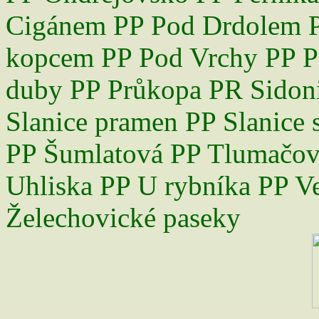
Cigánem
PP Pod Drdolem
kopcem
PP Pod Vrchy
PP P
duby
PP Průkopa
PR Sidon
Slanice pramen
PP Slanice 
PP Šumlatová
PP Tlumačov
Uhliska
PP U rybníka
PP V
Želechovické paseky