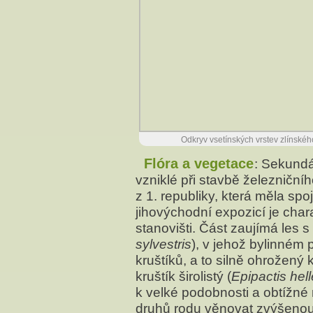
Odkryv vsetínských vrstev zlínskéh
Flóra a vegetace
: Sekundá
vzniklé při stavbě železničn
z 1. republiky, která měla sp
jihovýchodní expozicí je char
stanovišti. Část zaujímá les s
sylvestris
), v jehož bylinném 
kruštíků, a to silně ohrožený k
kruštík širolistý (
Epipactis hel
k velké podobnosti a obtížné 
druhů rodu věnovat zvýšenou 