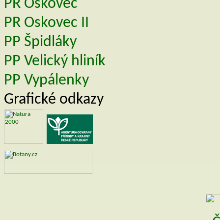
PR Oskovec
PR Oskovec II
PP Špidláky
PP Velický hliník
PP Vypálenky
Grafické odkazy