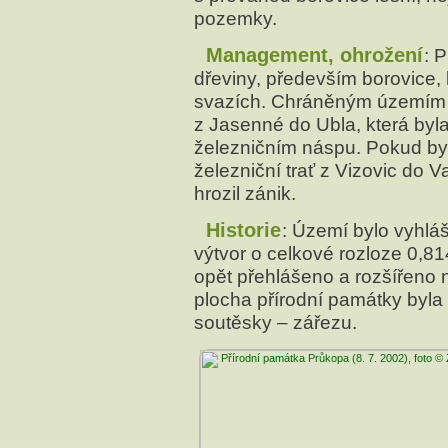
pozemky.
Management, ohrožení
: 
dřeviny, především borovice,
svazích. Chráněným územím 
z Jasenné do Ubla, která by
železničním náspu. Pokud by 
železniční trať z Vizovic do V
hrozil zánik.
Historie
: Území bylo vyhlá
výtvor o celkové rozloze 0,8
opět přehlášeno a rozšířeno 
plocha přírodní památky byla 
soutěsky – zářezu.