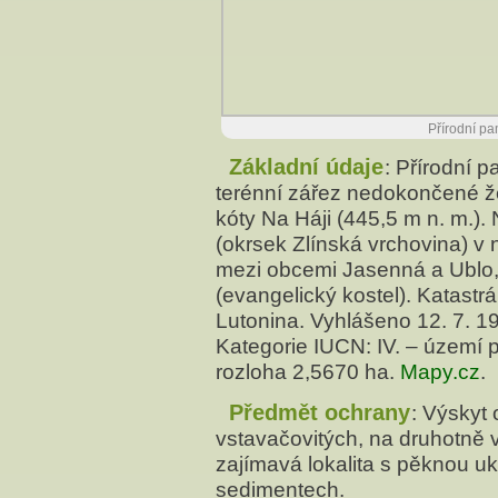
Přírodní pa
Základní údaje
: Přírodní 
terénní zářez nedokončené ž
kóty Na Háji (445,5 m n. m.).
(okrsek Zlínská vrchovina) v
mezi obcemi Jasenná a Ublo,
(evangelický kostel). Katast
Lutonina. Vyhlášeno 12. 7. 1
Kategorie IUCN: IV. – území p
rozloha 2,5670 ha.
Mapy.cz
.
Předmět ochrany
: Výskyt
vstavačovitých, na druhotně v
zajímavá lokalita s pěknou uk
sedimentech.