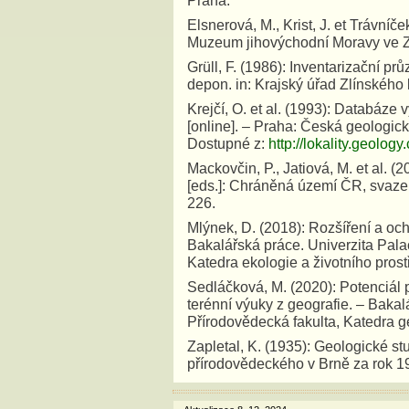
Praha.
Elsnerová, M., Krist, J. et Trávníč
Muzeum jihovýchodní Moravy ve Zl
Grüll, F. (1986): Inventarizační 
depon. in: Krajský úřad Zlínského k
Krejčí, O. et al. (1993): Databáz
[online]. – Praha: Česká geologick
Dostupné z:
http://lokality.geology
Mackovčin, P., Jatiová, M. et al. (
[eds.]: Chráněná území ČR, svaze
226.
Mlýnek, D. (2018): Rozšíření a oc
Bakalářská práce. Univerzita Pala
Katedra ekologie a životního pros
Sedláčková, M. (2020): Potenciál p
terénní výuky z geografie. – Baka
Přírodovědecká fakulta, Katedra g
Zapletal, K. (1935): Geologické st
přírodovědeckého v Brně za rok 1