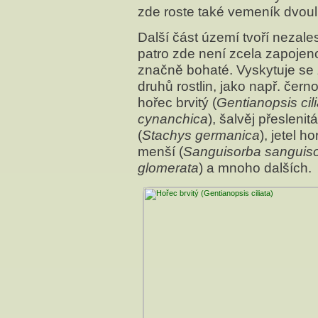
zde roste také vemeník dvouli
Další část území tvoří nezal
patro zde není zcela zapojen
značně bohaté. Vyskytuje se
druhů rostlin, jako např. čern
hořec brvitý (
Gentianopsis cili
cynanchica
), šalvěj přeslenitá
(
Stachys germanica
), jetel ho
menší (
Sanguisorba sanguis
glomerata
) a mnoho dalších.