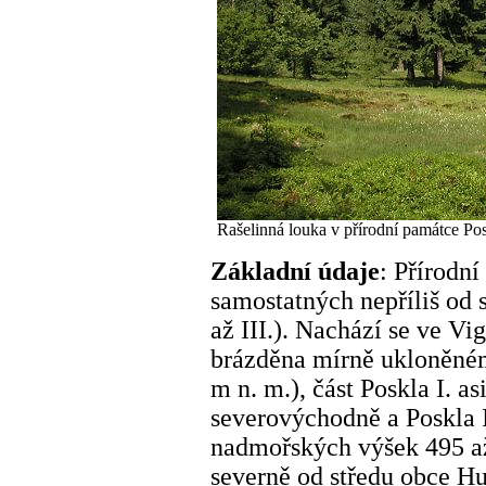
Rašelinná louka v přírodní památce Posk
Základní údaje
: Přírodní
samostatných nepříliš od s
až III.). Nachází se ve V
brázděna mírně ukloněném
m n. m.), část Poskla I. a
severovýchodně a Poskla I
nadmořských výšek 495 až
severně od středu obce Hu