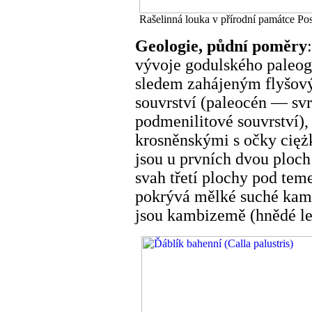
Rašelinná louka v přírodní památce Posk
Geologie, půdní poměry
vývoje godulského paleog
sledem zahájeným flyšov
souvrství (paleocén — sv
podmenilitové souvrství),
krosněnskými s očky cięż
jsou u prvních dvou ploch
svah třetí plochy pod te
pokrývá mělké suché kam
jsou kambizemě (hnědé le