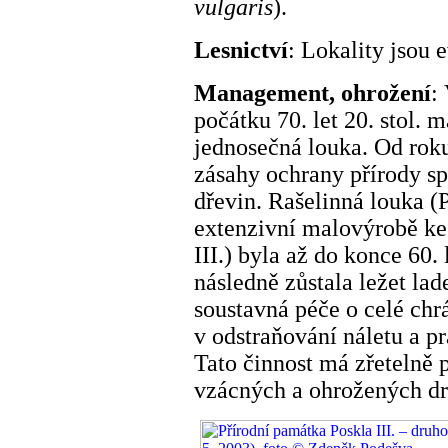
vulgaris
).
Lesnictví
: Lokality jsou 
Management, ohrožení
:
počátku 70. let 20. stol.
jednosečná louka. Od roku
zásahy ochrany přírody sp
dřevin. Rašelinná louka (Po
extenzivní malovýrobě ke 
III.) byla až do konce 60. 
následně zůstala ležet la
soustavná péče o celé chr
v odstraňování náletu a p
Tato činnost má zřetelně 
vzácných a ohrožených dr