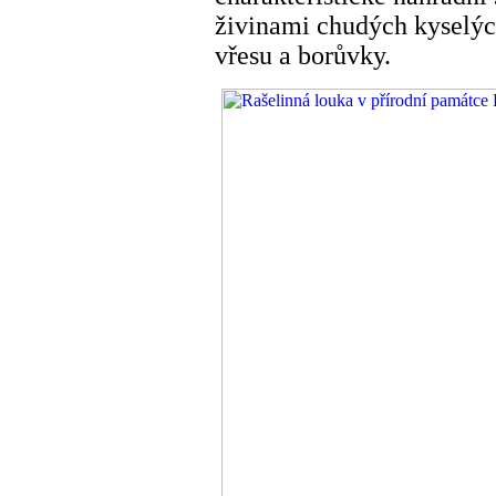
živinami chudých kyselýc
vřesu a borůvky.