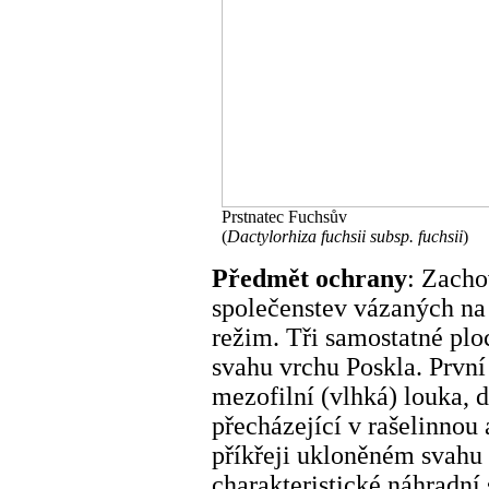
Prstnatec Fuchsův
(
Dactylorhiza fuchsii subsp. fuchsii
)
Předmět ochrany
: Zacho
společenstev vázaných na
režim. Tři samostatné pl
svahu vrchu Poskla. Prvn
mezofilní (vlhká) louka, 
přecházející v rašelinnou
příkřeji ukloněném svahu
charakteristické náhradní