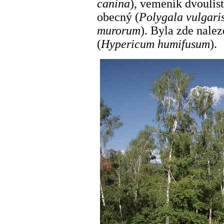
canina
), vemeník dvoulist
obecný (
Polygala vulgari
murorum
). Byla zde nalez
(
Hypericum humifusum
).