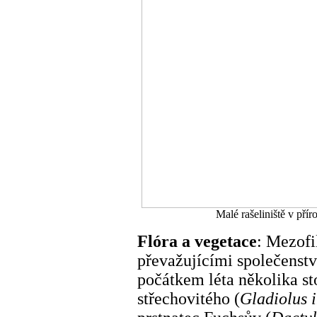
Malé rašeliniště v přír
Flóra a vegetace
: Mezofil
převažujícími společenst
počátkem léta několika s
střechovitého (
Gladiolus 