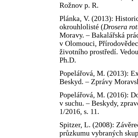
Rožnov p. R.
Plánka, V. (2013): Histori
okrouhlolisté (
Drosera rot
Moravy. – Bakalářská prá
v Olomouci, Přírodovědeck
životního prostředí. Vedo
Ph.D.
Popelářová, M. (2013): 
Beskyd. – Zprávy Moravs
Popelářová, M. (2016): Do
v suchu. – Beskydy, zprav
1/2016, s. 11.
Spitzer, L. (2008): Závěr
průzkumu vybraných skupi