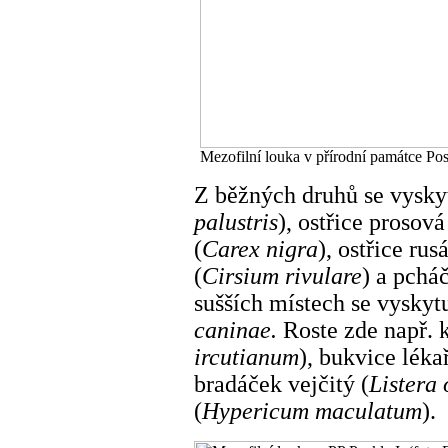
Mezofilní louka v přírodní památce Posk
Z běžných druhů se vyskyt
palustris
), ostřice prosová
(
Carex nigra
), ostřice rusá
(
Cirsium rivulare
) a pchá
sušších místech se vyskyt
caninae.
Roste zde např. k
ircutianum
), bukvice léka
bradáček vejčitý (
Listera 
(
Hypericum maculatum
).