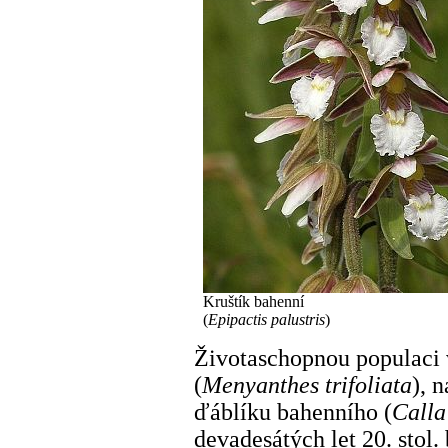
Kruštík bahenní
(
Epipactis palustris
)
Životaschopnou populaci v
(
Menyanthes trifoliata
), 
ďáblíku bahenního (
Calla
devadesátých let 20. stol.