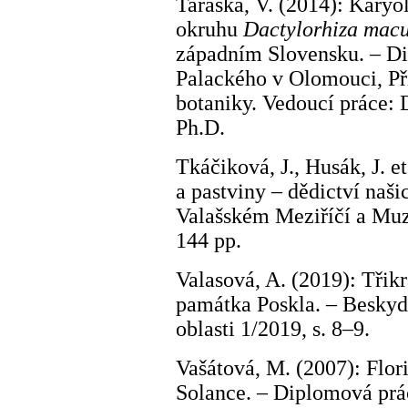
Taraška, V. (2014): Karyo
okruhu
Dactylorhiza macu
západním Slovensku. – Di
Palackého v Olomouci, Př
botaniky. Vedoucí práce:
Ph.D.
Tkáčiková, J., Husák, J. e
a pastviny – dědictví naš
Valašském Meziříčí a Muz
144 pp.
Valasová, A. (2019): Třikr
památka Poskla. – Beskyd
oblasti 1/2019, s. 8–9.
Vašátová, M. (2007): Flor
Solance. – Diplomová prá