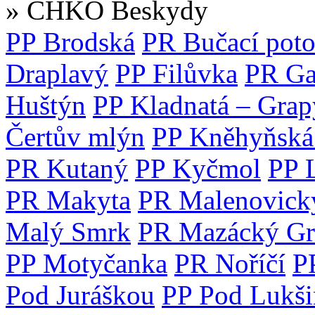
» CHKO Beskydy
PP Brodská
PR Bučací pot
Draplavý
PP Filůvka
PR Ga
Huštýn
PP Kladnatá – Grap
Čertův mlýn
PP Kněhyňská
PR Kutaný
PP Kyčmol
PP 
PR Makyta
PR Malenovický
Malý Smrk
PR Mazácký Gr
PP Motyčanka
PR Noříčí
P
Pod Juráškou
PP Pod Lukš