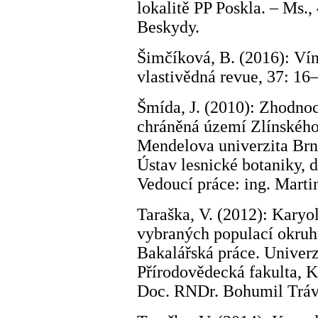
lokalitě PP Poskla. – Ms.
Beskydy.
Šimčíková, B. (2016): Ví
vlastivědná revue, 37: 16
Šmída, J. (2010): Zhodnoc
chráněná území Zlínského 
Mendelova univerzita Brno
Ústav lesnické botaniky, 
Vedoucí práce: ing. Marti
Taraška, V. (2012): Karyo
vybraných populací okru
Bakalářská práce. Univer
Přírodovědecká fakulta, K
Doc. RNDr. Bohumil Tráv