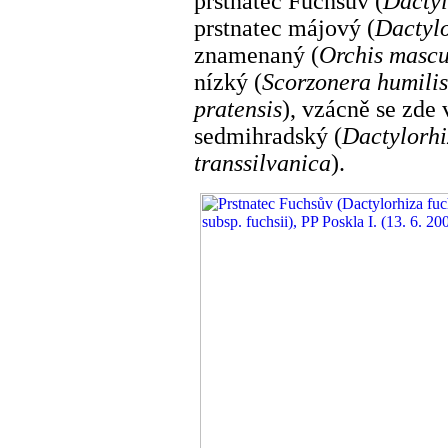
prstnatec Fuchsův (
Dactyl
prstnatec májový (
Dactylo
znamenaný (
Orchis masc
nízký (
Scorzonera humilis
pratensis
), vzácně se zde
sedmihradský (
Dactylorhi
transsilvanica
).