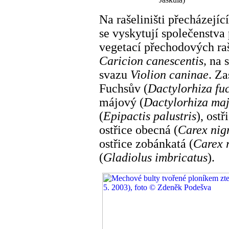
Na rašeliništi přecházejíc
se vyskytují společenstva
vegetací přechodových ra
Caricion
canescentis,
na 
svazu
Violion caninae
. Za
Fuchsův (
Dactylorhiza fu
májový (
Dactylorhiza maj
(
Epipactis palustris
), ostř
ostřice obecná (
Carex nig
ostřice zobánkatá (
Carex r
(
Gladiolus imbricatus
).