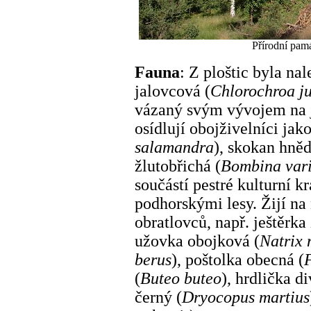
Přírodní pamá
Fauna
: Z ploštic byla na
jalovcová (
Chlorochroa j
vázaný svým vývojem na j
osídlují obojživelníci jak
salamandra
), skokan hněd
žlutobřichá (
Bombina var
součástí pestré kulturní k
podhorskými lesy. Žijí na
obratlovců, např. ještěrka
užovka obojková (
Natrix 
berus
), poštolka obecná (
(
Buteo buteo
), hrdlička d
černý (
Dryocopus martius