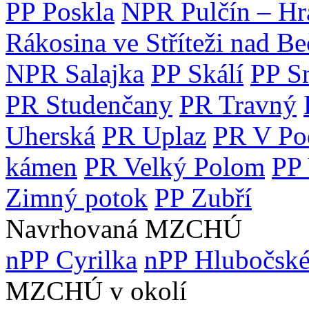
PP Poskla
NPR Pulčín – Hr
Rákosina ve Stříteži nad B
NPR Salajka
PP Skálí
PP S
PR Studenčany
PR Travný
Uherská
PR Uplaz
PR V Po
kámen
PR Velký Polom
PP 
Zimný potok
PP Zubří
Navrhovaná MZCHÚ
nPP Cyrilka
nPP Hlubočské
MZCHÚ v okolí