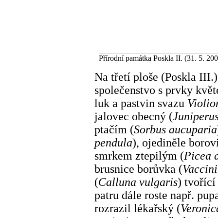
Přírodní památka Poskla II. (31. 5. 200
Na třetí ploše (Poskla III
společenstvo s prvky kvě
luk a pastvin svazu
Violio
jalovec obecný (
Juniperu
ptačím (
Sorbus aucuparia
pendula
), ojediněle borovi
smrkem ztepilým (
Picea 
brusnice borůvka (
Vaccini
(
Calluna vulgaris
) tvoříc
patru dále roste např. pu
rozrazil lékařský (
Veronica