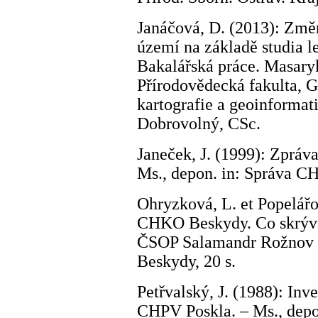
Janáčová, D. (2013): Změn
území na základě studia l
Bakalářská práce. Masary
Přírodovědecká fakulta, G
kartografie a geoinformat
Dobrovolný, CSc.
Janeček, J. (1999): Zpráva
Ms., depon. in: Správa C
Ohryzková, L. et Popelář
CHKO Beskydy. Co skrývaj
ČSOP Salamandr Rožnov
Beskydy, 20 s.
Petřvalský, J. (1988): In
CHPV Poskla. – Ms., dep