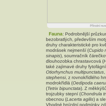
Přírodní rez
Fauna
: Podrobnější průzku
bezobratlých, především motý
druhy charakteristické pro kv
modrásek nejmenší (
Cupido 
sinapis
), soumračník čárečko
dlouhozobka chrastavcová (
H
také zajímavé druhy fytofágn
Otiorhynchus multipunctatus
,
stephensi
, z rovnokřídlého h
modrokřídlá (
Oedipoda caeru
(
Tetrix bipunctata
). Z měkkýš
trojzubky stepní (
Chondrula t
obecnou (
Lacerta agilis
) a s
Vhodné hnízdní podmínky zde