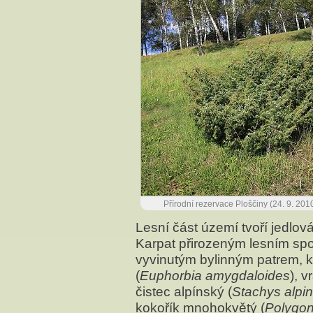
Přírodní rezervace Ploščiny (24. 9. 201
Lesní část území tvoří jedlová
Karpat přirozeným lesním sp
vyvinutým bylinným patrem, k
(
Euphorbia amygdaloides
), v
čistec alpínský (
Stachys alpi
kokořík mnohokvětý (
Polygon