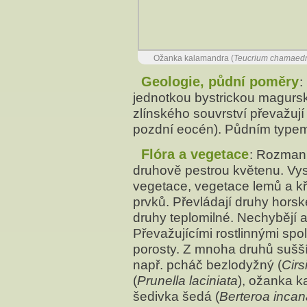
Ožanka kalamandra (
Teucrium chamaedr
Geologie, půdní poměry
:
jednotkou bystrickou magursk
zlínského souvrství převažují 
pozdní eocén). Půdním typem
Flóra a vegetace
: Rozman
druhově pestrou květenu. Vysk
vegetace, vegetace lemů a k
prvků. Převládají druhy hors
druhy teplomilné. Nechybějí a
Převažujícími rostlinnými spo
porosty. Z
mnoha druhů suššíc
např. pcháč bezlodyžný (
Cirs
(
Prunella laciniata
), ožanka k
šedivka šedá (
Berteroa incan