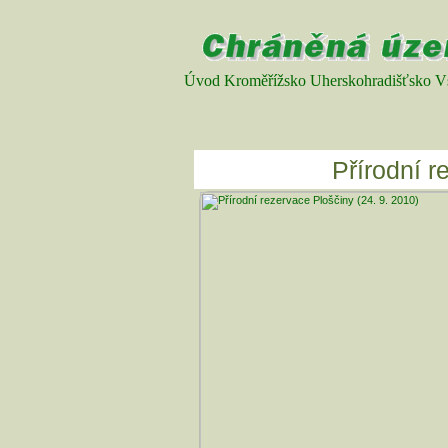
Úvod
Kroměřížsko
Uherskohradišťsko
V
Přírodní r