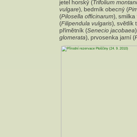
jetel horský (
Trifolium monta
vulgare
), bedrník obecný (
Pim
(
Pilosella officinarum
), smilka
(
Filipendula vulgaris
), světlík 
přímětník (
Senecio jacobaea
glomerata
), prvosenka jarní (