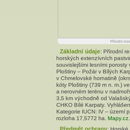
Přírodní rez
Základní údaje
: Přírodní r
horských extenzívních pastvi
souvislejšími lesními porosty 
Ploštiny – Požár v Bílých Ka
v Chmelovské hornatině (okrs
kóty Ploštiny (739 m n. m.) v
a nerovném terénu v nadmořs
3,5 km východně od Valašský
CHKO Bílé Karpaty. Vyhlášen
Kategorie IUCN: IV – území p
rozloha 17,5772 ha.
Mapy.cz
.
Předmět ochrany
: Horské