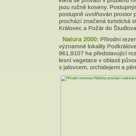
která se provádí v průběhu 
jsou ručně koseny. Postupný
postupně uvolňován prostor 
prochází značená turistická 
Královec a Požár do Študlova
Natura 2000
: Přírodní rez
významné lokality Podkrálov
961,9107 ha představující ro
lesní vegetace v oblasti pův
s jalovcem, orchidejemi a pě