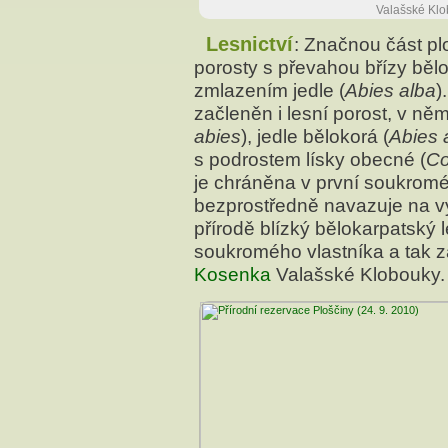
Valašské Klob
Lesnictví
: Značnou část pl
porosty s převahou břízy bělo
zmlazením jedle (
Abies alba
)
začleněn i lesní porost, v něm
abies
), jedle bělokorá (
Abies 
s podrostem lísky obecné (
Co
je chráněna v první soukromé
bezprostředně navazuje na v
přírodě blízký bělokarpatský 
soukromého vlastníka a tak 
Kosenka
Valašské Klobouky.