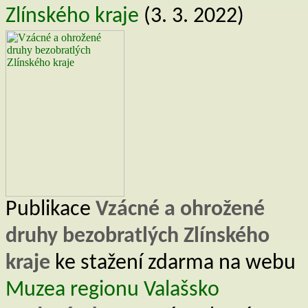
Staněk, S., Jongepierová, I. et Jon
Zlínského kraje
(3. 3. 2022)
Karpat. – Sborn. Přírod. Klubu Uhe
Štefánek, J. et Pechová, L. (2002):
oblastech jihovýchodní Moravy. –
Hradišti, 7: 295–312.
Štrichelová, J. (2010): Terrestrial
Suchozemští stejnonožci Západních
Palackého v Olomouci, Přírodověde
prostředí. Vedoucí práce: doc. RND
Tlusták, V. (2000): Botanický inve
Regionální pracoviště Správa CHK
Trávníček, D. (2020): Vodní brouci
v Bílých Karpatech a nálezy nových
52. ISSN 1804-2732.
Publikace
Vzácné a ohrožené
Vincenecová, K. (2013): Botanický 
druhy bezobratlých Zlínského
CHKO Bílé Karpaty, Poteč, okres Zl
Správa CHKO Bílé Karpaty, Luhač
kraje
ke stažení zdarma na webu
Vincenecová, K. (2022): Botanický
depon. in: Regionální pracoviště 
Muzea regionu Valašsko
Vít, D. et Konvička, O. (2019): In
epigeických predátorů v PR Plošči