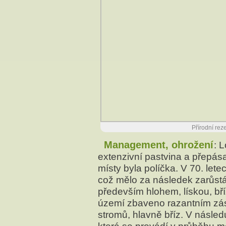
Přírodní rez
Management, ohrožení
: 
extenzivní pastvina a přepás
místy byla políčka. V 70. lete
což mělo za následek zarůstá
především hlohem, lískou, bří
území zbaveno razantním zása
stromů, hlavně bříz. V násled