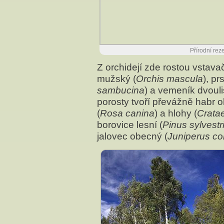
Přírodní rez
Z orchidejí zde rostou vstava
mužský (
Orchis mascula
), pr
sambucina
) a vemeník dvouli
porosty tvoří převážně habr 
(
Rosa canina
) a hlohy (
Crata
borovice lesní (
Pinus sylvestr
jalovec obecný (
Juniperus c