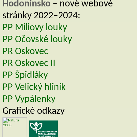
Hodonínsko
– nové webové
pracoviště Správa CHKO Bílé Karp
stránky 2022–2024:
PP Miliovy louky
PP Očovské louky
PR Oskovec
PR Oskovec II
PP Špidláky
PP Velický hliník
PP Vypálenky
Grafické odkazy