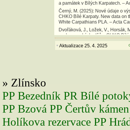
a památek v Bílých Karpatech. – A
Černý, M. (2025): Nové údaje o výs
CHKO Bílé Karpaty. New data on th
White Carpathians PLA. – Acta Ca
Dvořáková, J., Ložek, V., Horsák, M
suchozemských plžů v CHKO Bílé K
Supplementum 1, 124 s. ISBN 978
•
Aktualizace 25. 4. 2025
Elsnerová, M. (1995): Vzácné a o
jihovýchodní Moravy ve Zlíně.
Elsnerová, M., Krist, J. et Trávníč
Muzeum jihovýchodní Moravy ve Zl
Gottwald, A. & Bělín, V. (eds.) 200
» Zlínsko
Lepidoptera of the White Carpatian
Hradišti, Supplementum 7, 153 pp.
PP Bezedník
PR Bílé potok
Grüll, F. (1987): Inventarizační p
depon. in: Regionální pracoviště 
PP Bzová
PP Čertův kámen
Holuša, J. (2006): Inventarizační 
Orthoptera, Mantodea na lokalitě PR
Holíkova rezervace
PP Hrá
Regionální pracoviště Správa CHK
Holuša, J., Kočárek, P. & Konvička