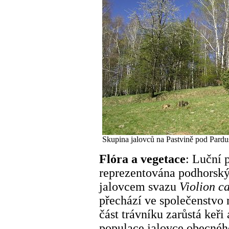
Skupina jalovců na Pastvině pod Pardu
Flóra a vegetace
: Luční 
reprezentována podhorsk
jalovcem svazu
Violion c
přechází ve společenstvo 
část trávníku zarůstá keři
populace jalovce obecnéh