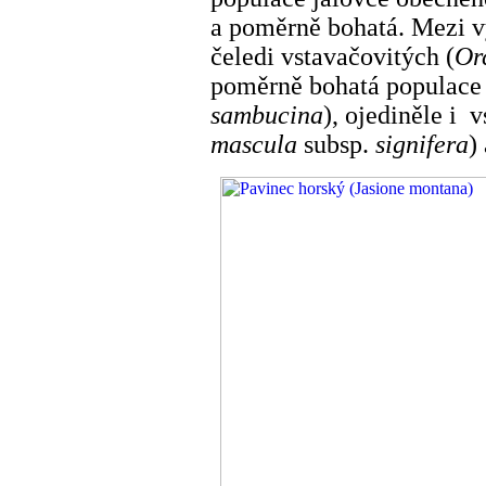
a poměrně bohatá. Mezi 
čeledi vstavačovitých (
Or
poměrně bohatá populace 
sambucina
), ojediněle i
mascula
subsp.
signifera
)