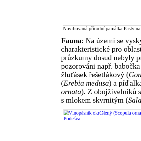
Navrhovaná přírodní památka Pastvina
Fauna
: Na území se vysk
charakteristické pro obla
průzkumy dosud nebyly pr
pozorováni např. babočka
žluťásek řešetlákový (
Gon
(
Erebia medusa
) a píďalk
ornata
). Z obojživelníků 
s mlokem skvrnitým (
Sal