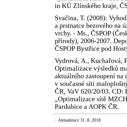
in KÚ Zlínského kraje, 
Svačina, T. (2008): Vyhod
a prstnatce bezového na 
vrchy. - Ms., ČSPOP (Čes
přírody), 2006-2007. Depo
ČSPOP Bystřice pod Hos
Vydrová, A., Kuchařová, P
Optimalizace výsledků map
aktuálního zastoupení na
v současné síti maloplošn
ČR, VaV 620/20/03. CD: P
„Optimalizace sítě MZC
Pardubice a AOPK ČR.
•
Aktualizace 31. 8. 2018