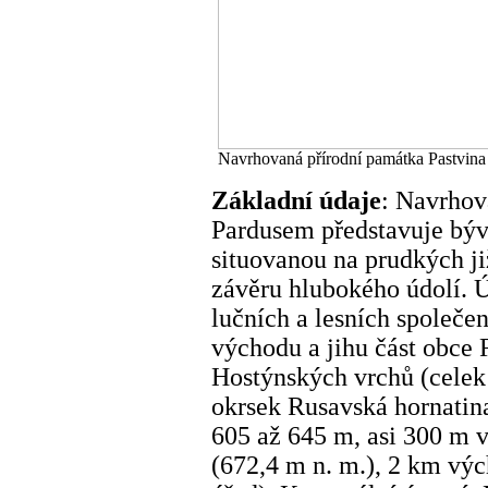
Navrhovaná přírodní památka Pastvina
Základní údaje
: Navrhov
Pardusem představuje býv
situovanou na prudkých ji
závěru hlubokého údolí. Ú
lučních a lesních společen
východu a jihu část obce 
Hostýnských vrchů (celek
okrsek Rusavská hornatin
605 až 645 m, asi 300 m 
(672,4 m n. m.), 2 km vý