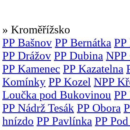
» Kroměřížsko
PP Bašnov
PP Bernátka
PP
PP Drážov
PP Dubina
NPP 
PP Kamenec
PP Kazatelna
Komínky
PP Kozel
NPP Kř
Loučka pod Bukovinou
PP
PP Nádrž Tesák
PP Obora
P
hnízdo
PP Pavlínka
PP Pod