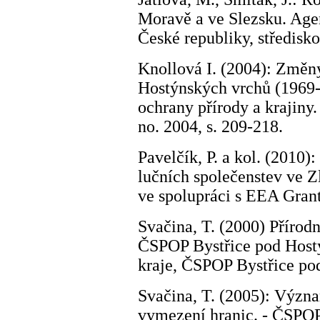
Moravě a ve Slezsku. Agen
České republiky, středisk
Knollová I. (2004):
Změny
Hostýnských vrchů (1969
ochrany přírody a krajiny
no. 2004, s. 209-218.
Pavelčík, P. a kol. (2010
lučních společenstev ve Z
ve spolupráci s EEA Gran
Svačina, T. (2000) Přírod
ČSPOP Bystřice pod Host
kraje, ČSPOP Bystřice p
Svačina, T. (2005): Význa
vymezení hranic. - ČSPO