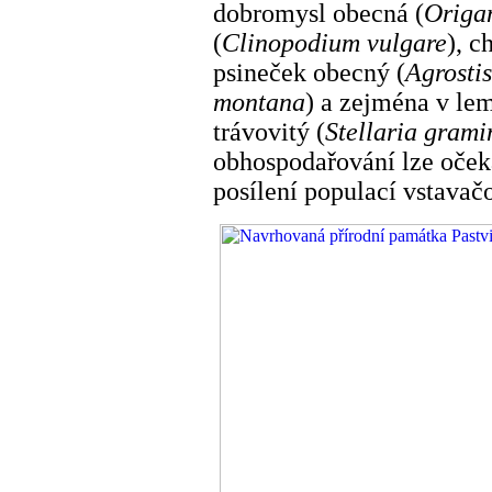
dobromysl obecná (
Origa
(
Clinopodium vulgare
), c
psineček obecný (
Agrostis
montana
) a
zejména v lem
trávovitý (
Stellaria grami
obhospodařování lze očeká
posílení populací vstavač