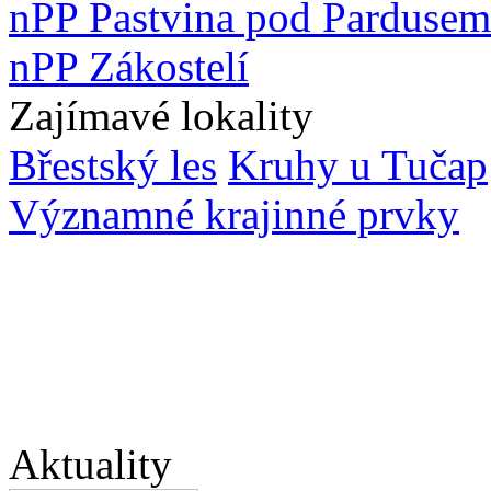
nPP Pastvina pod Pardusem
nPP Zákostelí
Zajímavé lokality
Břestský les
Kruhy u Tučap
Významné krajinné prvky
Aktuality