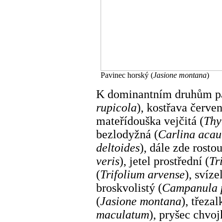
Pavinec horský (
Jasione montana
)
K dominantním druhům pa
rupicola
), kostřava červen
mateřídouška vejčitá (
Thy
bezlodyžná (
Carlina acau
deltoides
), dále zde rosto
veris
), jetel prostřední (
Tr
(
Trifolium arvense
), svíze
broskvolistý (
Campanula p
(
Jasione montana
), třezal
maculatum
), pryšec chvoj