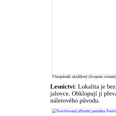
Vlnopásník okrášlený (
Scopula ornata
Lesnictví
: Lokalita je be
jalovce. Obklopují ji pře
náletového původu.