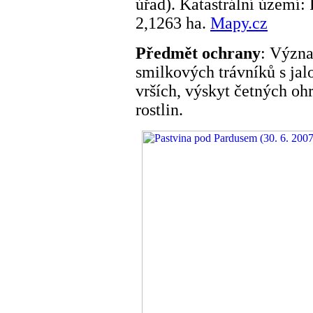
úřad). Katastrální území
2,1263 ha.
Mapy.cz
Předmět ochrany
: Význa
smilkových trávníků s j
vrších, výskyt četných o
rostlin.