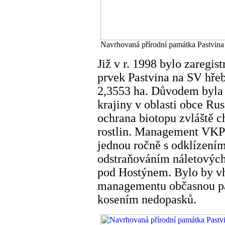
Navrhovaná přírodní památka Pastvina
Již v r. 1998 bylo zaregi
prvek Pastvina na SV hře
2,3553 ha. Důvodem byla 
krajiny v oblasti obce Ru
ochrana biotopu zvláště 
rostlin. Management VKP
jednou ročně s odklízen
odstraňováním náletových
pod Hostýnem. Bylo by vh
managementu občasnou pa
kosením nedopasků.