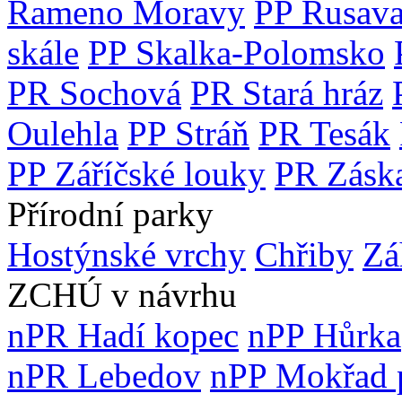
Rameno Moravy
PP Rusava
skále
PP Skalka-Polomsko
PR Sochová
PR Stará hráz
Oulehla
PP Stráň
PR Tesák
PP Záříčské louky
PR Záska
Přírodní parky
Hostýnské vrchy
Chřiby
Zá
ZCHÚ v návrhu
nPR Hadí kopec
nPP Hůrka
nPR Lebedov
nPP Mokřad 