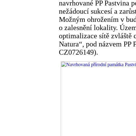
navrhované PP Pastvina 
nežádoucí sukcesí a zarůs
Možným ohrožením v budo
o zalesnění lokality. Úze
optimalizace sítě zvláště
Natura“, pod názvem PP 
CZ0726149).