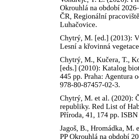
Okrouhlá na období 2026–
ČR, Regionální pracovišt
Luhačovice.
Chytrý, M. [ed.] (2013): V
Lesní a křovinná vegetace
Chytrý, M., Kučera, T., Ko
[eds.] (2010): Katalog bio
445 pp. Praha: Agentura 
978-80-87457-02-3.
Chytrý, M. et al. (2020):
republiky. Red List of Hab
Příroda, 41, 174 pp. ISB
Jagoš, B., Hromádka, M. e
PP Okrouhlá na období 20