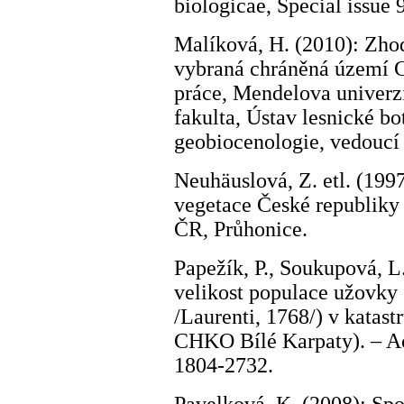
biologicae, Special issue 
Malíková, H. (2010): Zho
vybraná chráněná území 
práce, Mendelova univerzi
fakulta, Ústav lesnické bo
geobiocenologie, vedoucí 
Neuhäuslová, Z. etl. (199
vegetace České republiky 
ČR, Průhonice.
Papežík, P., Soukupová, L
velikost populace užovky
/Laurenti, 1768/) v katas
CHKO Bílé Karpaty). – Ac
1804-2732.