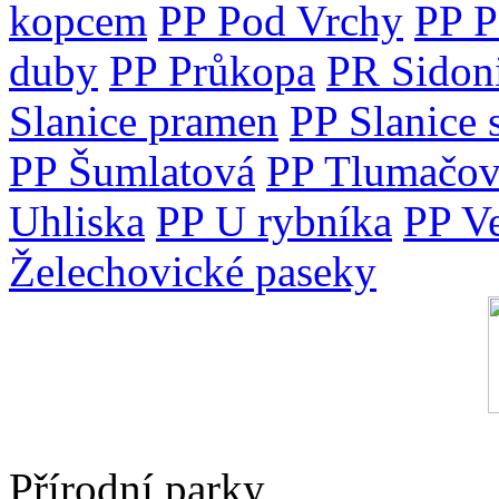
kopcem
PP Pod Vrchy
PP P
duby
PP Průkopa
PR Sidon
Slanice pramen
PP Slanice 
PP Šumlatová
PP Tlumačov
Uhliska
PP U rybníka
PP V
Želechovické paseky
Přírodní parky