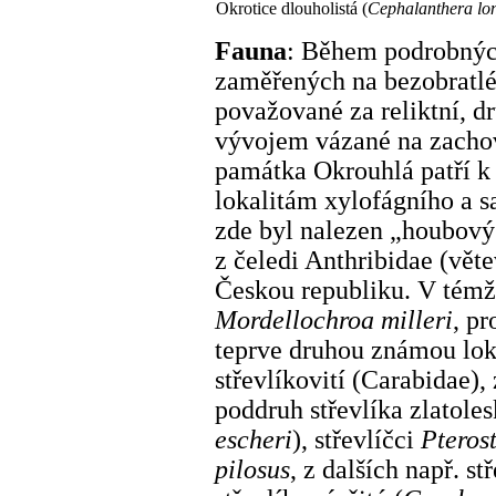
Okrotice dlouholistá (
Cephalanthera lon
Fauna
: Během podrobnýc
zaměřených na bezobratlé 
považované za reliktní, 
vývojem vázané na zachova
památka Okrouhlá patří 
lokalitám xylofágního a 
zde byl nalezen „houbový
z čeledi Anthribidae (vět
Českou republiku. V témže
Mordellochroa milleri
, p
teprve druhou známou lok
střevlíkovití (Carabidae),
poddruh střevlíka zlatoles
escheri
), střevlíčci
Pteros
pilosus
, z dalších např. st