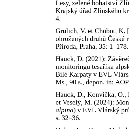
Lesy, zelené bohatství Zlí
Krajský úřad Zlínského k
4.
Grulich, V. et Chobot, K.
ohrožených druhů České re
Příroda, Praha, 35: 1–178.
Hauck, D. (2021): Závěreč
monitoringu tesaříka alps
Bílé Karpaty v EVL Vlárs
Ms., 90 s., depon. in: AO
Hauck, D., Konvička, O., M
et Veselý, M. (2024): Moni
alpina
) v EVL Vlárský pr
s. 32–36.