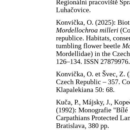
Regionální pracoviště Sp
Luhačovice.
Konvička, O. (2025): Biot
Mordellochroa milleri
(Co
republice. Habitats, conse
tumbling flower beetle
Mo
Mordellidae) in the Czech
126–134. ISSN 27879976.
Konvička, O. et Švec, Z. (
Czech Republic – 357. Col
Klapalekiana 50: 68.
Kuča, P., Májsky, J., Kopeč
(1992): Monografie "Bílé
Carpathians Protected Lan
Bratislava, 380 pp.