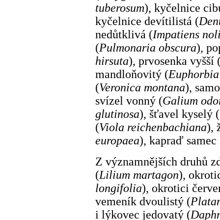
tuberosum
), kyčelnice ci
kyčelnice devítilistá (
Dent
nedůtklivá (
Impatiens nol
(
Pulmonaria obscura
), p
hirsuta
), prvosenka vyšší 
mandloňovitý (
Euphorbia
(
Veronica montana
), samo
svízel vonný (
Galium odo
glutinosa
), šťavel kyselý (
(
Viola reichenbachiana
),
europaea
), kapraď samec 
Z významnějších druhů zd
(
Lilium martagon
), okroti
longifolia
), okrotici červe
vemeník dvoulistý (
Platan
i lýkovec jedovatý (
Daphn