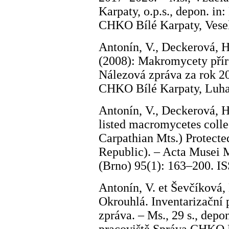
Karpaty, o.p.s., depon. in
CHKO Bílé Karpaty, Vese
Antonín, V., Deckerová, H.
(2008): Makromycety přír
Nálezová zpráva za rok 20
CHKO Bílé Karpaty, Luh
Antonín, V., Deckerová, H.
listed macromycetes colle
Carpathian Mts.) Protect
Republic). – Acta Musei M
(Brno) 95(1): 163–200. I
Antonín, V. et Ševčíková,
Okrouhlá. Inventarizační
zpráva. – Ms., 29 s., dep