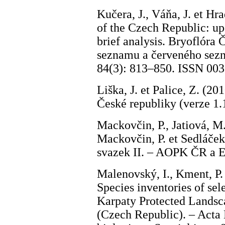
Kučera, J., Váňa, J. et Hr
of the Czech Republic: up
brief analysis. Bryoflóra 
seznamu a červeného sezna
84(3): 813–850. ISSN 003
Liška, J. et Palice, Z. (2
České republiky (verze 1.1
Mackovčin, P., Jatiová, M. 
Mackovčin, P. et Sedláček
svazek II. – AOPK ČR a E
Malenovský, I., Kment, P. 
Species inventories of sel
Karpaty Protected Landsc
(Czech Republic). – Acta