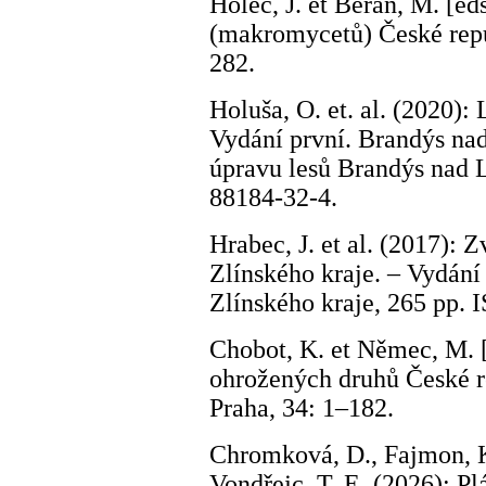
Holec, J. et Beran, M. [e
(makromycetů) České repub
282.
Holuša, O. et. al. (2020):
Vydání první. Brandýs na
úpravu lesů Brandýs nad 
88184-32-4.
Hrabec, J. et al. (2017): 
Zlínského kraje. – Vydání 
Zlínského kraje, 265 pp.
Chobot, K. et Němec, M. 
ohrožených druhů České re
Praha, 34: 1–182.
Chromková, D., Fajmon, K.
Vondřejc, T. E. (2026): P