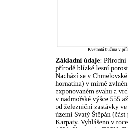
Květnatá bučina v pří
Základní údaje
: Přírodn
přírodě blízké lesní poros
Nachází se v Chmelovské 
hornatina) v mírně zvlně
exponovaném svahu a vrch
v nadmořské výšce 555 až
od železniční zastávky v
území Svatý Štěpán (část
Karpaty. Vyhlášeno v roc