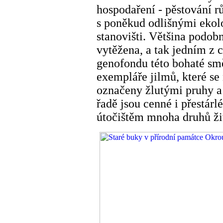
hospodaření - pěstování r
s poněkud odlišnými eko
stanovišti. Většina podobn
vytěžena, a tak jedním z 
genofondu této bohaté smě
exempláře jilmů, které se 
označeny žlutými pruhy a
řadě jsou cenné i přestárl
útočištěm mnoha druhů ži