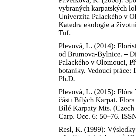
Pavelková, K. (2008): Sp
vybraných karpatských lok
Univerzita Palackého v O
Katedra ekologie a životní
Tuf.
Plevová, L. (2014): Flor
od Brumova-Bylnice. – Di
Palackého v Olomouci, Př
botaniky. Vedoucí práce:
Ph.D.
Plevová, L. (2015): Flóra
části Bílých Karpat. Flora
Bílé Karpaty Mts. (Czech 
Carp. Occ. 6: 50–76. ISS
Resl, K. (1999): Výsledk