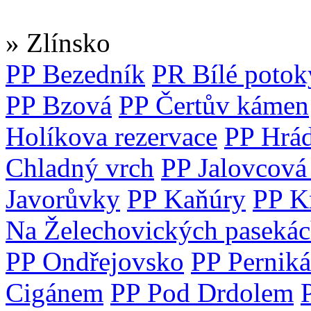
» Zlínsko
PP Bezedník
PR Bílé potok
PP Bzová
PP Čertův kámen
Holíkova rezervace
PP Hrá
Chladný vrch
PP Jalovcová
Javorůvky
PP Kaňúry
PP K
Na Želechovických paseká
PP Ondřejovsko
PP Perniká
Cigánem
PP Pod Drdolem