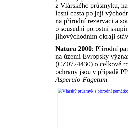
z Vlárského průsmyku, na
lesní cesta po její východ
na přírodní rezervaci a s
o sousední porostní skupi
jihovýchodním okraji stáv
Natura 2000
: Přírodní p
na území Evropsky význa
(CZ0724430) o celkové r
ochrany jsou v případě P
Asperulo-Fagetum
.