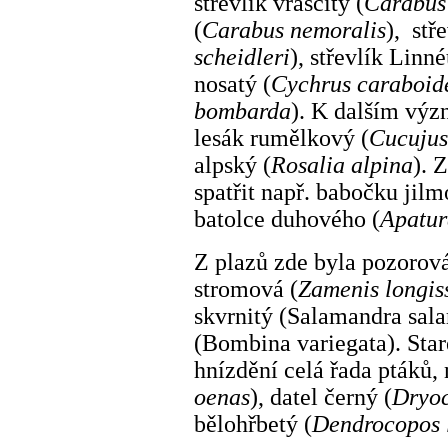
střevlík vrásčitý (
Carabus 
(
Carabus nemoralis
), stř
scheidleri
), střevlík Linné
nosatý (
Cychrus caraboid
bombarda
). K dalším vý
lesák rumělkový (
Cucujus
alpský (
Rosalia alpina
). 
spatřit např. babočku jilm
batolce duhového (
Apatur
Z plazů zde byla pozorov
stromová (
Zamenis longis
skvrnitý (Salamandra sal
(Bombina variegata). Sta
hnízdění celá řada ptáků,
oenas
), datel černý (
Dryoc
bělohřbetý (
Dendrocopos 