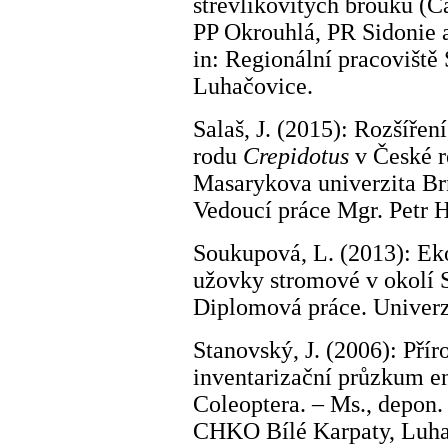
střevlíkovitých brouků (C
PP Okrouhlá, PR Sidonie a
in: Regionální pracovišt
Luhačovice.
Salaš, J. (2015): Rozšířen
rodu
Crepidotus
v České r
Masarykova univerzita Br
Vedoucí práce Mgr. Petr 
Soukupová, L. (2013): Eko
užovky stromové v okolí S
Diplomová práce. Univerz
Stanovský, J. (2006): Pří
inventarizační průzkum e
Coleoptera. – Ms., depon.
CHKO Bílé Karpaty, Luha