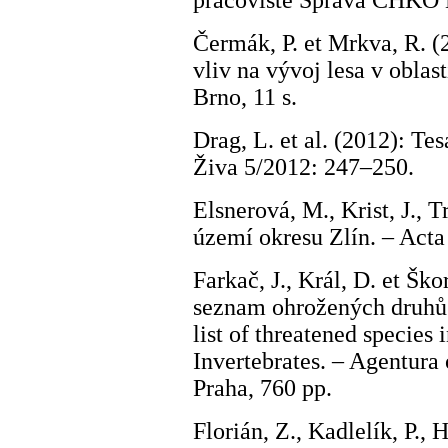
pracoviště Správa CHKO B
Čermák, P. et Mrkva, R. 
vliv na vývoj lesa v obla
Brno, 11 s.
Drag, L. et al. (2012): Te
Živa 5/2012: 247–250.
Elsnerová, M., Krist, J., 
území okresu Zlín. – Acta 
Farkač, J., Král, D. et Šk
seznam ohrožených druhů 
list of threatened species 
Invertebrates. – Agentura
Praha, 760 pp.
Florián, Z., Kadlelík, P., 