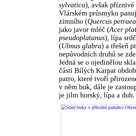
sylvatica
), avšak přízniv
Vlárském průsmyku panují
zimního (
Quercus petraea
jako javor mléč (
Acer pla
pseudoplatanus
), lípa srdč
(
Ulmus glabra
) a třešeň pt
nepůvodních druhů se zde
Jedná se o ojedinělou skl
části Bílých Karpat obdob
patro, které tvoří přiroze
v něm buk, dále je zastou
je jilm horský, lípa a dub.