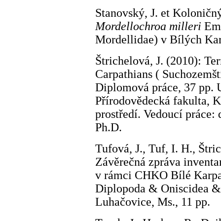
Stanovský, J. et Koloničný
Mordellochroa
milleri
Eme
Mordellidae) v Bílých Kar
Štrichelová, J. (2010): Ter
Carpathians ( Suchozemští
Diplomová práce, 37 pp. 
Přírodovědecká fakulta, K
prostředí. Vedoucí práce:
Ph.D.
Tufová, J., Tuf, I. H., Štr
Závěrečná zpráva invent
v rámci CHKO Bílé Karpa
Diplopoda & Oniscidea & 
Luhačovice, Ms., 11 pp.