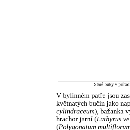
Staré buky v přírod
V bylinném patře jsou zas
květnatých bučin jako nap
cylindraceum
), bažanka v
hrachor jarní (
Lathyrus ve
(
Polygonatum multifloru