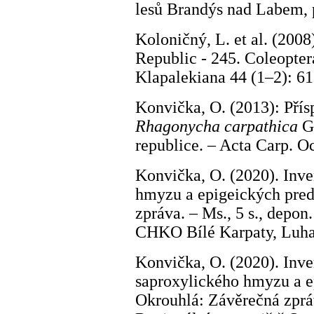
lesů Brandýs nad Labem,
Koloničný, L. et al. (2008
Republic - 245. Coleopter
Klapalekiana 44 (1–2): 61
Konvička, O. (2013): Přís
Rhagonycha carpathica
Ga
republice. – Acta Carp. O
Konvička, O. (2020). Inv
hmyzu a epigeických pred
zpráva. – Ms., 5 s., depon
CHKO Bílé Karpaty, Luha
Konvička, O. (2020). Inv
saproxylického hmyzu a e
Okrouhlá: Závěrečná zpráva