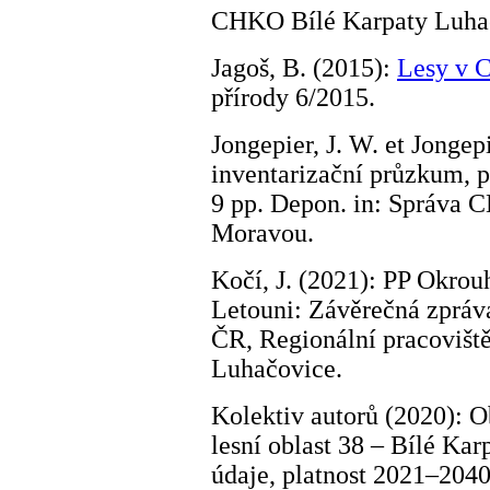
CHKO Bílé Karpaty Luha
Jagoš, B. (2015):
Lesy v 
přírody 6/2015.
Jongepier, J. W. et Jongep
inventarizační průzkum, p
9 pp. Depon. in: Správa 
Moravou.
Kočí, J. (2021): PP Okrou
Letouni: Závěrečná zpráva
ČR, Regionální pracovišt
Luhačovice.
Kolektiv autorů (2020): Ob
lesní oblast 38 – Bílé Ka
údaje, platnost 2021–204