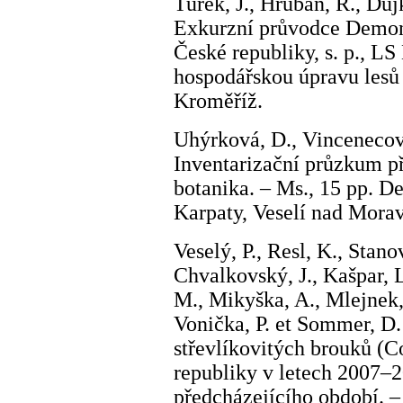
Turek, J., Hruban, R., Dujk
Exkurzní průvodce Demons
České republiky, s. p., L
hospodářskou úpravu les
Kroměříž.
Uhýrková, D., Vincenecová
Inventarizační průzkum p
botanika. – Ms., 15 pp. 
Karpaty, Veselí nad Mora
Veselý, P., Resl, K., Stanov
Chvalkovský, J., Kašpar, L
M., Mikyška, A., Mlejnek, 
Vonička, P. et Sommer, D.
střevlíkovitých brouků (C
republiky v letech 2007–2
předcházejícího období. –