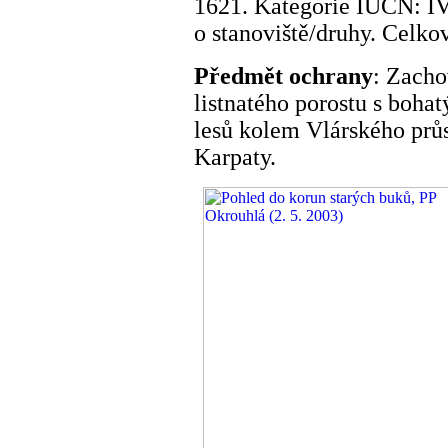
1621. Kategorie IUCN: IV
o stanoviště/druhy. Celko
Předmět ochrany
: Zacho
listnatého porostu s boh
lesů kolem Vlárského prů
Karpaty.