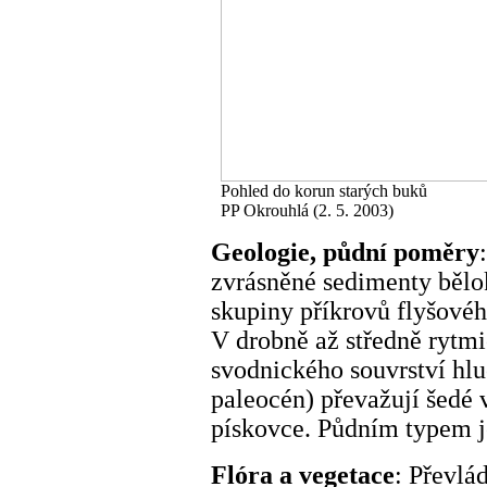
Pohled do korun starých buků
PP Okrouhlá (2. 5. 2003)
Geologie, půdní poměry
zvrásněné
sedimenty bělo
skupiny příkrovů flyšové
V drobně až středně rytm
svodnického souvrství hlu
paleocén) převažují šedé 
pískovce. Půdním typem 
Flóra a vegetace
: Převlád