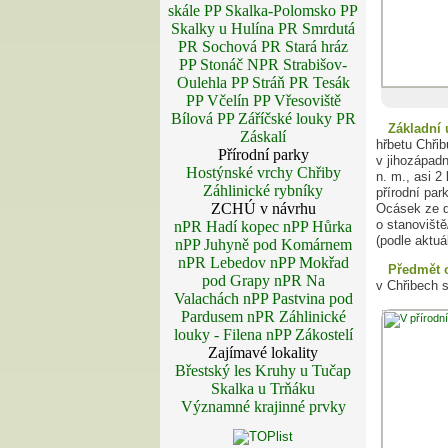
skále
PP Skalka-Polomsko
PP
Skalky u Hulína
PR Smrdutá
PR Sochová
PR Stará hráz
PP Stonáč
NPR Strabišov-
Oulehla
PP Stráň
PR Tesák
PP Včelín
PP Vřesoviště
Bílová
PP Záříčské louky
PR
Základní 
Záskalí
hřbetu Chřib
Přírodní parky
v jihozápad
Hostýnské vrchy
Chřiby
n. m., asi 
Záhlinické rybníky
přírodní par
ZCHÚ v návrhu
Ocásek ze d
o stanovišt
nPR Hadí kopec
nPP Hůrka
(podle aktuá
nPP Juhyně pod Komárnem
nPR Lebedov
nPP Mokřad
Předmět 
pod Grapy
nPR Na
v Chřibech 
Valachách
nPP Pastvina pod
Pardusem
nPR Záhlinické
louky - Filena
nPP Zákostelí
Zajímavé lokality
Břestský les
Kruhy u Tučap
Skalka u Trňáku
Významné krajinné prvky