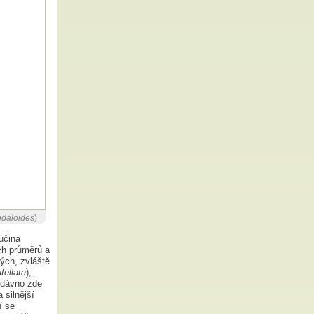
daloides
)
učina
ch průměrů a
lých, zvláště
tellata
),
edávno zde
 silnější
í se