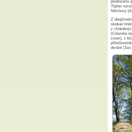
plodnicemi 
Triplax russ
řeřichový (
A
Z obojživeln
skokan hněd
z chráněných
(
Columba o
corax
), v b
příležitostn
divoké (
Sus 