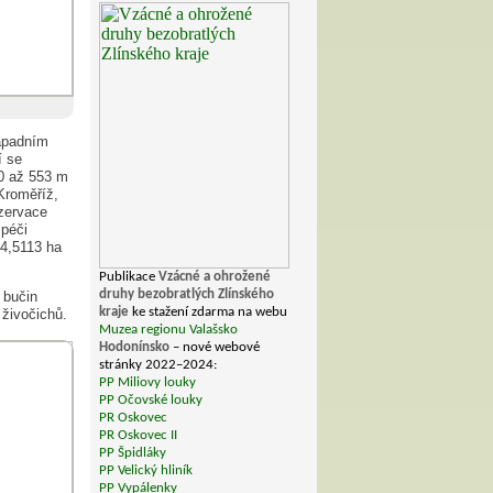
západním
í se
00 až 553 m
Kroměříž,
ezervace
 péči
14,5113 ha
Publikace
Vzácné a ohrožené
druhy bezobratlých Zlínského
 bučin
kraje
ke stažení zdarma na webu
živočichů.
Muzea regionu Valašsko
Hodonínsko
– nové webové
stránky 2022–2024:
PP Miliovy louky
PP Očovské louky
PR Oskovec
PR Oskovec II
PP Špidláky
PP Velický hliník
PP Vypálenky