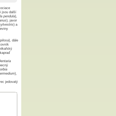
sociace
 jsou další
la pendula
),
anus
), javor
ylvestris
) a
řeviny
pilosa
), dále
kovník
lékařský
 kapraď
entaria
obecný
orbia
termedium
),
vec jedovatý