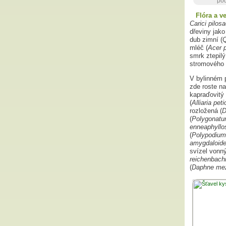
pod
Flóra a v
Carici pilo
dřeviny jako 
dub zimní (
Q
mléč (
Acer 
smrk ztepilý
stromového 
V bylinném p
zde roste na
kapraďovitý 
(
Alliaria peti
rozložená (
D
(
Polygonatu
enneaphyllo
(
Polypodium
amygdaloid
svízel vonný
reichenbach
(
Daphne me