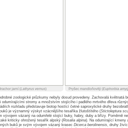
rachor jarní (
Lathyrus vernus
)
Pryšec mandloňovitý (
Euphorbia amyg
odrobné zoologické průzkumy nebyly dosud provedeny. Zachovalá květnatá b
mi odumírajícími stromy a množstvím stojícího i padlého mrtvého dřeva různý
ádiích rozkladu představuje biotop hostící četné saproxylické druhy bezobrat
ouků je významný výskyt vzácnějšího tesaříka žlutoštítého (
Stictoleptura scu
ým vývojem vázaný na odumřelé stojící buky, habry, duby a břízy. Poměrně n
také kriticky ohrožený tesařík alpský (
Rosalia alpina
). Na odumírající kmeny a
ěných buků je svým vývojem vázaný krasec
Dicerca berolinensis
, druhy živíc