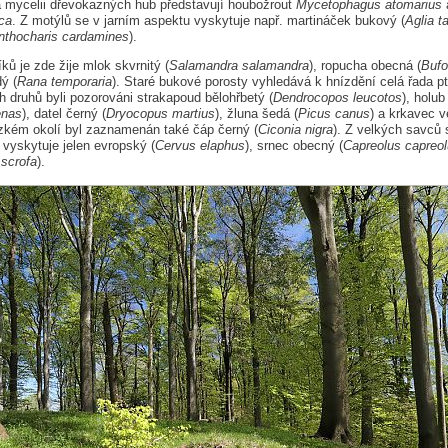
a mycelii dřevokazných hub představují houbožrout
Mycetophagus atomarius
a
ica
. Z motýlů se v jarním aspektu vyskytuje např. martináček bukový (
Aglia t
nthocharis cardamines
).
íků je zde žije mlok skvrnitý (
Salamandra salamandra
), ropucha obecná (
Bufo
ý (
Rana temporaria
). Staré bukové porosty vyhledává k hnízdění celá řada p
 druhů byli pozorováni strakapoud bělohřbetý (
Dendrocopos leucotos
), holu
enas
), datel černý (
Dryocopus martius
), žluna šedá (
Picus canus
) a krkavec v
lízkém okolí byl zaznamenán také čáp černý (
Ciconia nigra
). Z velkých savců 
ě vyskytuje jelen evropský (
Cervus elaphus
), srnec obecný (
Capreolus capreo
scrofa
).