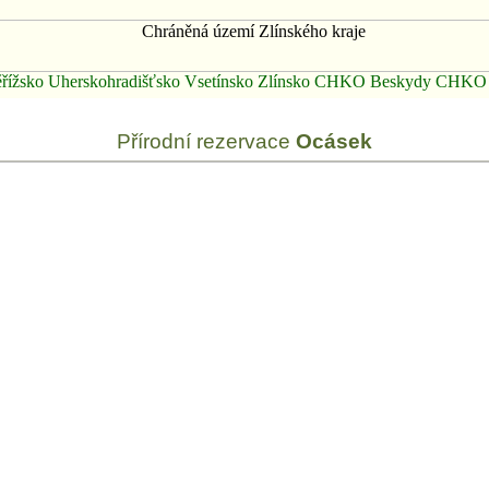
řížsko
Uherskohradišťsko
Vsetínsko
Zlínsko
CHKO Beskydy
CHKO B
Přírodní rezervace
Ocásek