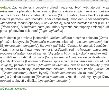
 vrcholem Ocásku (28. 4. 2004)
v PR Ocásek (28. 4. 2004)
egetace
: Zachovalé lesní porosty v přírodní rezervaci tvoří květnaté bučiny a
sae–Fagetum
s převahou buku lesního (
Fagus sylvatica
), přimíšené a vtroušené
je lípa srdčitá (
Tilia cordata
), jilm horský (
Ulmus glabra
), bříza bělokorá (
Betu
uercus petraea
), javor babyka (
Acer campestre
), javor klen (
Acer pseudoplat
platanoides
), modřín opadavý (
Larix decidua
), ojediněle borovice lesní (
Pinus s
 (
Picea abies
). V keřovém patře jsou místy výrazně zastoupeny zmlazující d
patra, především buk lesní (
Fagus sylvatica
).
atře dominuje strdivka jednokvětá (
Melica uniflora
) a ostřice chlupatá (
Carex 
př. bažanka vytrvalá (
Mercurialis perennis
), bika hajní (
Luzula nemorosa
), bu
(
Gymnocarpium dryopteris
), čarovník pařížský (
Circaea lutetiana
), česnáček 
olata
), hrachor jarní (
Lathyrus vernus
), jestřábník zední (
Hieracium murorum
),
ryopteris dilatat
a), kapraď samec (
Dryopteris filix-mas
), kokořík mnohokvětý
m multiflorum
), krtičník hlíznatý (
Scrophularia nodosa
), kyčelnice devítilistá (
D
s
) a cibulkonosná (
Dentaria bulbifera
), lipnice hajní (
Poa nemoralis
), osladič 
 vulgare
), papratka samičí (
Athyrium filix-femina
), pryšec mandloňovitý (
Euph
es
), pstroček dvoulistý (
Maianthemum bifolium
), svízel Schultesův (
Galium in
 (
Galium odoratum
), šťavel kyselý (
Oxalis acetosella
), violka lesní (
Viola
iana
) a žindava evropská (
Sanicula europaea
), vzácně se zde vyskytuje lýko
zereum
) a plavuň vidlačka (
Lycopodium clavatum
).