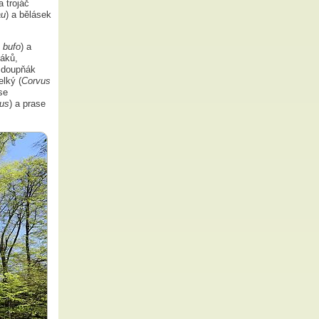
 trojáč
au
) a bělásek
 bufo
) a
táků,
b doupňák
elký (
Corvus
se
lus
) a prase