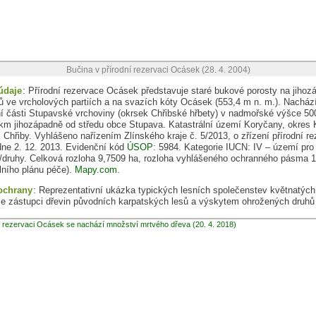
Bučina v přírodní rezervaci Ocásek (28. 4. 2004)
údaje
:
Přírodní rezervace
Ocásek představuje staré bukové porosty na jiho
ů ve vrcholových partiích a na svazích kóty Ocásek (553,4 m n. m.). Nacház
ní části Stupavské vrchoviny (okrsek Chřibské hřbety) v nadmořské výšce 5
2 km jihozápadně od středu obce Stupava. Katastrální území Koryčany, okres 
k Chřiby. Vyhlášeno nařízením Zlínského kraje č. 5/2013, o zřízení přírodní r
ne 2. 12. 2013. Evidenční kód
ÚSOP
: 5984. Kategorie IUCN: IV – území pro
ě/druhy. Celková rozloha 9,7509 ha, rozloha vyhlášeného ochranného pásma 
lního plánu péče).
Mapy.com
.
ochrany
: Reprezentativní ukázka typických lesních společenstev květnatých
se zástupci dřevin původních karpatských lesů a výskytem ohrožených druhů 