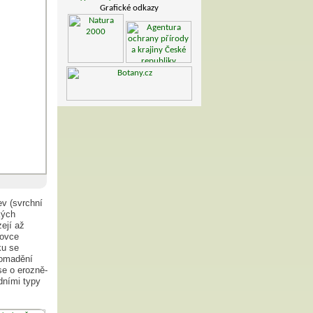
Grafické odkazy
ev (svrchní
kých
ejí až
kovce
ku se
romadění
se o erozně-
dními typy