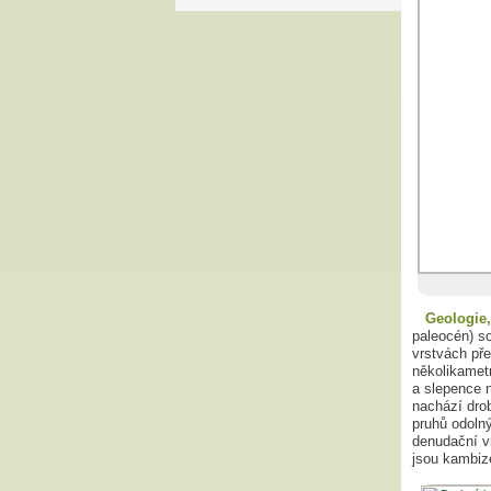
Geologie
paleocén) s
vrstvách pře
několikamet
a slepence 
nachází dro
pruhů odoln
denudační v
jsou kambiz