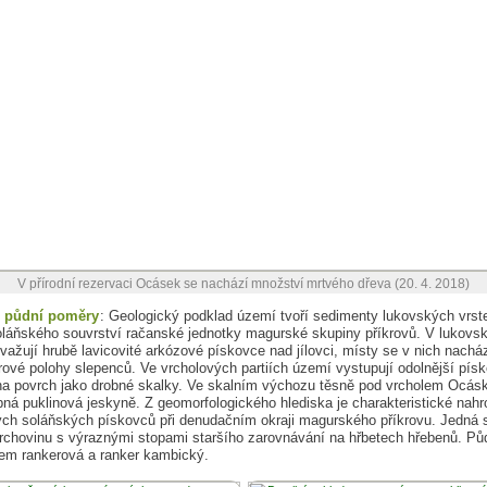
V přírodní rezervaci Ocásek se nachází množství mrtvého dřeva (20. 4. 2018)
, půdní poměry
: Geologický podklad území tvoří sedimenty lukovských vrst
oláňského souvrství račanské jednotky magurské skupiny příkrovů. V lukovs
važují hrubě lavicovité arkózové pískovce nad jílovci, místy se v nich nacház
rové polohy slepenců. Ve vrcholových partiích území vystupují odolnější pís
na povrch jako drobné skalky. Ve skalním výchozu těsně pod vrcholem Ocás
bná puklinová jeskyně. Z geomorfologického hlediska je charakteristické nah
ých soláňských pískovců při denudačním okraji magurského příkrovu. Jedná 
rchovinu s výraznými stopami staršího zarovnávání na hřbetech hřebenů. Pů
em rankerová a ranker kambický.