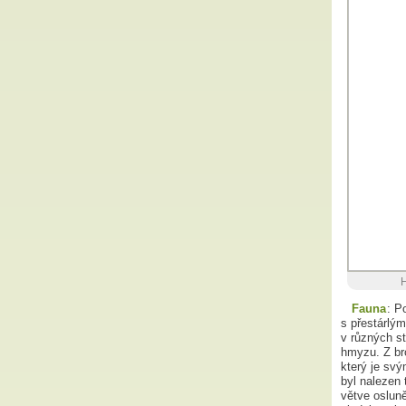
H
Fauna
: P
s přestárlý
v různých st
hmyzu. Z br
který je sv
byl nalezen 
větve oslun