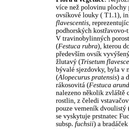
více než polovinu plochy 
ovsíkové louky ( T1.1), in
flavescentis
, reprezentují
podhorských kostřavovo-tr
V travinobylinných poros
(
Festuca rubra
), kterou d
především ovsík vyvýšený
žlutavý (
Trisetum flavesc
bývalé sjezdovky, byla v 
(
Alopecurus pratensis
) a 
rákosovitá (
Festuca arun
nalezeno několik zvláště
rostlin, z čeledi vstavačov
pouze vemeník dvoulistý 
se vyskytuje prstnatec Fu
subsp.
fuchsii
) a bradáček 