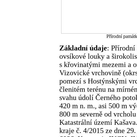
Přírodní památ
Základní údaje
: Přírodn
ovsíkové louky a širokoli
s křovinatými mezemi a o
Vizovické vrchovině (okr
pomezí s Hostýnskými vrc
členitém terénu na mírn
svahu údolí Černého poto
420 m n. m., asi 500 m v
800 m severně od vrcholu 
Katastrální území Kašava
kraje č. 4/2015 ze dne 29