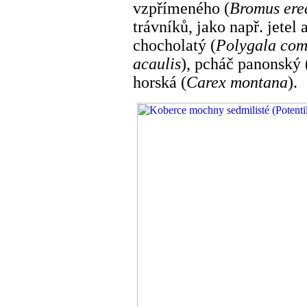
vzpřímeného (
Bromus ere
trávníků, jako např. jetel 
chocholatý (
Polygala co
acaulis
), pcháč panonský 
horská (
Carex montana
).