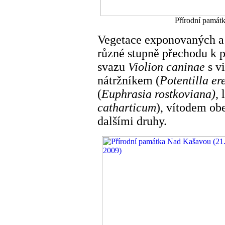
Přírodní památ
Vegetace exponovaných a 
různé stupně přechodu k
svazu
Violion caninae
s vi
nátržníkem (
Potentilla er
(
Euphrasia rostkoviana)
,
catharticum
), vítodem ob
dalšími druhy.