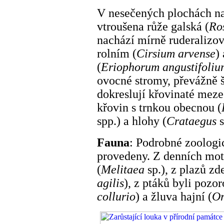
V nesečených plochách na
vtroušena růže galská (
Ro
nachází mírně ruderalizo
rolním (
Cirsium arvense
)
(
Eriophorum angustifoliu
ovocné stromy, převážně 
dokreslují křovinaté meze
křovin s trnkou obecnou (
spp.) a hlohy (
Crataegus
s
Fauna
: Podrobné zoolog
provedeny. Z denních motý
(
Melitaea
sp.), z plazů zd
agilis
), z ptáků byli pozo
collurio
) a žluva hajní (
Or