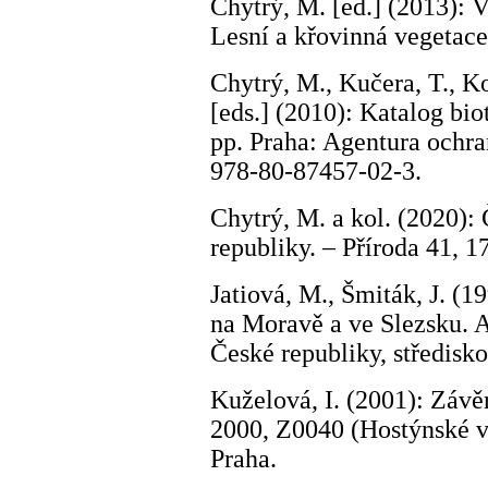
Chytrý, M. [ed.] (2013): V
Lesní a křovinná vegetace
Chytrý, M., Kučera, T., Ko
[eds.] (2010): Katalog bio
pp. Praha: Agentura ochra
978-80-87457-02-3.
Chytrý, M. a kol. (2020)
republiky. – Příroda 41, 
Jatiová, M., Šmiták, J. (1
na Moravě a ve Slezsku. A
České republiky, středisk
Kuželová, I. (2001): Záv
2000, Z0040 (Hostýnské v
Praha.