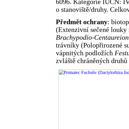
6096. Kategorie IUCN: IV
o stanoviště/druhy. Celko
Předmět ochrany
: bioto
(Extenzivní sečené louky 
Brachypodio-Centaureion
trávníky (Polopřirozené s
vápnitých podložích
Fest
zvláště chráněných druhů r