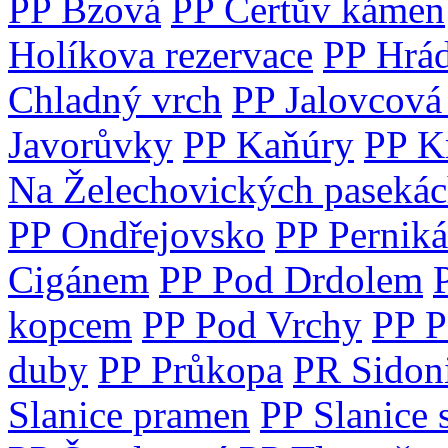
PP Bzová
PP Čertův kámen
Holíkova rezervace
PP Hrá
Chladný vrch
PP Jalovcová
Javorůvky
PP Kaňúry
PP K
Na Želechovických paseká
PP Ondřejovsko
PP Perniká
Cigánem
PP Pod Drdolem
kopcem
PP Pod Vrchy
PP P
duby
PP Průkopa
PR Sidon
Slanice pramen
PP Slanice 