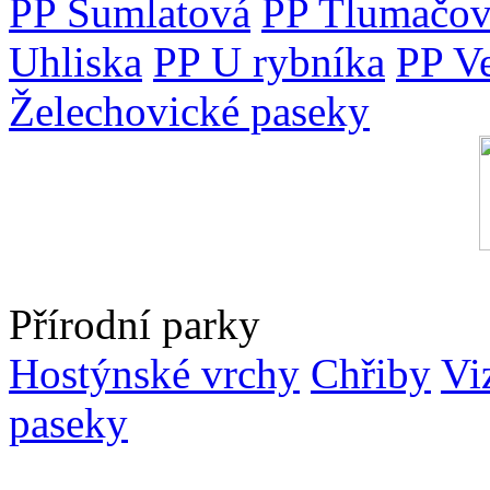
PP Šumlatová
PP Tlumačov
Uhliska
PP U rybníka
PP V
Želechovické paseky
Přírodní parky
Hostýnské vrchy
Chřiby
Vi
paseky