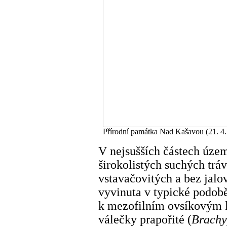
Přírodní památka Nad Kašavou (21. 4.
V nejsušších částech územ
širokolistých suchých tr
vstavačovitých a bez jal
vyvinuta v typické podobě
k mezofilním ovsíkovým 
válečky prapořité (
Brachy