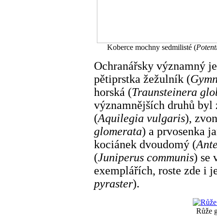
Koberce mochny sedmilisté (
Potent
Ochranářsky významný je v
pětiprstka žežulník (
Gymn
horská (
Traunsteinera glo
významnějších druhů byl
(
Aquilegia vulgaris
), zvo
glomerata
) a prvosenka ja
kociánek dvoudomý (
Ante
(
Juniperus communis
) se
exemplářích, roste zde i j
pyraster
).
Růže g