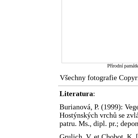
Přírodní památ
Všechny fotografie Copy
Literatura
:
Burianová, P. (1999): Veg
Hostýnských vrchů se zv
patru. Ms., dipl. pr.; dep
Grulich, V. et Chobot, K.