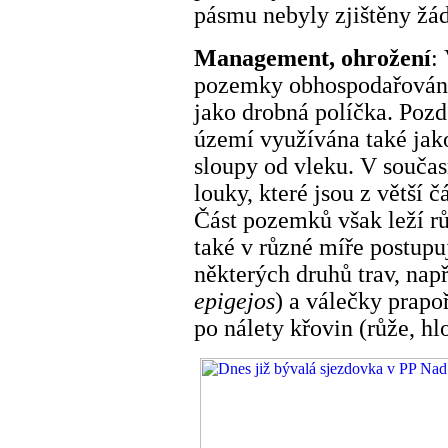
pásmu nebyly zjištěny žád
Management, ohrožení
:
pozemky obhospodařovány 
jako drobná políčka. Pozdě
území využívána také jako
sloupy od vleku. V souča
louky, které jsou z větší 
Část pozemků však leží rů
také v různé míře postupu
některých druhů trav, např.
epigejos
) a válečky prapoř
po nálety křovin (růže, hlo