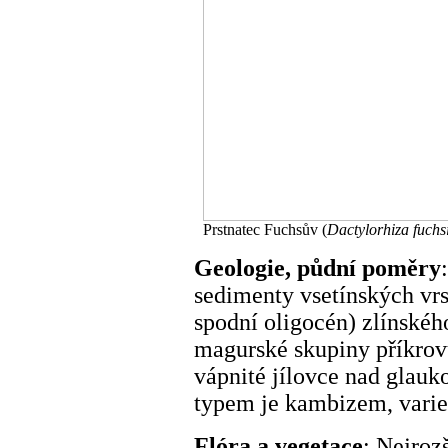
Prstnatec Fuchsův (
Dactylorhiza fuchsi
Geologie, půdní poměry
sedimenty vsetínských vrs
spodní oligocén) zlínskéh
magurské skupiny příkrovů
vápnité jílovce nad glauk
typem je kambizem, varie
Flóra a vegetace
: Nejroz