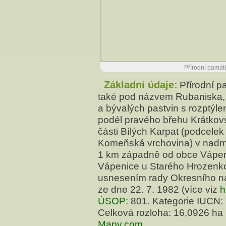
Přírodní památ
Základní údaje
: Přírodní 
také pod názvem Rubaniska, p
a bývalých pastvin s rozptýle
podél pravého břehu Krátkov
části Bílých Karpat (podcelek
Komeňská vrchovina) v nadmo
1 km západně od obce Vápeni
Vápenice u Starého Hrozenko
usnesením rady Okresního ná
ze dne 22. 7. 1982 (více viz
h
ÚSOP
: 801. Kategorie IUCN: 
Celková rozloha: 16,0926 ha 
Mapy.com
.