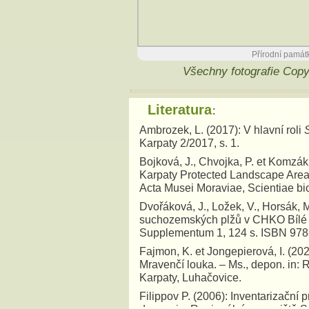
Přírodní památ
Všechny fotografie Cop
Literatura
:
Ambrozek, L. (2017): V hlavní roli
Karpaty 2/2017, s. 1.
Bojková, J., Chvojka, P. et Komzák,
Karpaty Protected Landscape Area
Acta Musei Moraviae, Scientiae bi
Dvořáková, J., Ložek, V., Horsák, M
suchozemských plžů v CHKO Bílé Ka
Supplementum 1, 124 s. ISBN 978
Fajmon, K. et Jongepierová, I. (20
Mravenčí louka. – Ms., depon. in:
Karpaty, Luhačovice.
Filippov P. (2006): Inventarizační