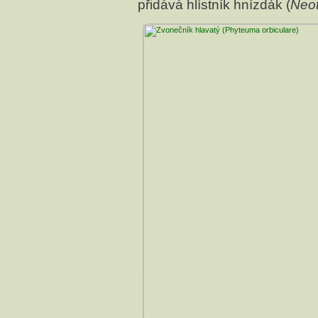
přidává hlístník hnízdák (
Neot