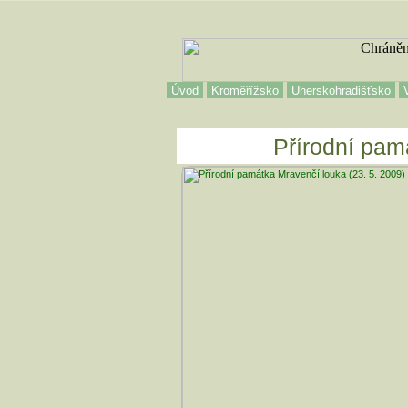
Úvod
Kroměřížsko
Uherskohradišťsko
Přírodní pam