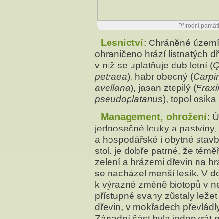
Přírodní památ
Lesnictví
: Chráněné území r
ohraničeno hrází listnatých d
v níž se uplatňuje dub letní (
Q
petraea
), habr obecný (
Carpi
avellana
), jasan ztepilý (
Fraxi
pseudoplatanus
), topol osika 
Management, ohrožení
: 
jednosečné louky a pastviny,
a hospodářské i obytné stavby
stol. je dobře patrné, že témě
zelení a hrázemi dřevin na hr
se nacházel menší lesík. V d
k výrazné změně biotopů v ne
přístupné svahy zůstaly ležet
dřevin, v mokřadech převládl
Západní část byla jedenkrát 