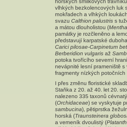
horských smilkových trávník
vlhkých bezkolencových luk
mokřadech a vlhkých loukách
svazu
Calthion palustris
s tu
a mátou dlouholistou (
Mentha 
památky je rozčleněno a lemo
představují karpatské duboh
Carici pilosae-Carpinetum bet
Berberidion vulgaris
až
Sambu
potoka tvořícího severní hran
nevápnité lesní prameniště s
fragmenty nízkých potočních
I přes změnu floristické skl
Staňka z 20. až 40. let 20. s
nalezeno 335 taxonů cévnatýc
(
Orchidaceae
) se vyskytuje p
sambucina
), pětiprstka žežuln
horská (
Traunsteinera globos
a vemeník dvoulistý (
Platanth