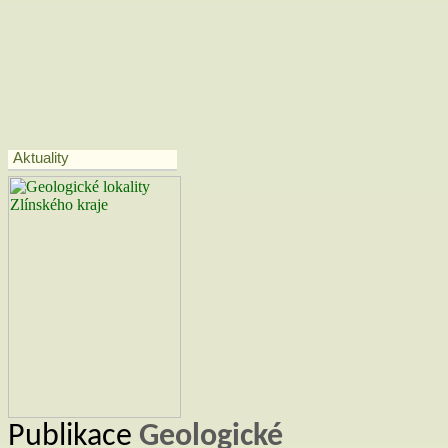
Vlašín, M. (2009): Užovka stromová 
odborná příloha ZOO reportu, Brno,
Vlčková, K. (2014): Chráněná úze
Univerzita Palackého v Olomouci, 
Vedoucí práce Mackovčin, P.
Aktuality
Publikace
Geologické