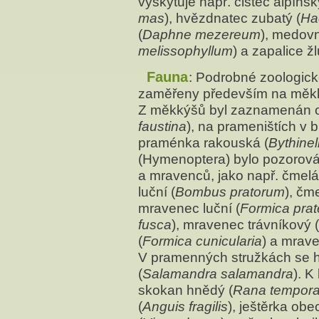
vyskytuje např. čistec alpínsk
mas
), hvězdnatec zubatý (
Ha
(
Daphne mezereum
), medovn
melissophyllum
) a zapalice ž
Fauna
: Podrobné zoologické
zaměřeny především na měkký
Z měkkýšů byl zaznamenán oh
faustina
), na prameništích v 
praménka rakouská (
Bythinel
(Hymenoptera) bylo pozorov
a mravenců, jako např. čmelá
luční (
Bombus pratorum
), čm
mravenec luční (
Formica prat
fusca
), mravenec trávníkový (
(
Formica cunicularia
) a mrave
V pramenných stružkách se ho
(
Salamandra salamandra
). K
skokan hnědý (
Rana tempora
(
Anguis fragilis
), ještěrka obe