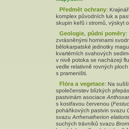
Předmět ochrany
: Krajin
komplex původních luk a past
skupin keřů i stromů, výskyt 
Geologie, půdní poměry
:
zvrásněnými horninami svodn
bělokarpatské jednotky magu
kvartérních svahových sedim
v nivě potoka se nacházejí fl
vedle relativně rovných ploc
s prameništi.
Flóra a vegetace
: Na sušš
společenstev blízkých přep
pastvinám asociace
Anthoxan
s kostřavou červenou (
Festuc
poháňkových pastvin svazu
svazu
Arrhenatherion elatioris
suchých trávníků svazu
Bromi