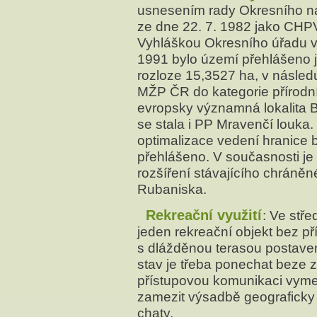
usnesením rady Okresního ná
ze dne 22. 7. 1982 jako CHP
Vyhláškou Okresního úřadu v 
1991 bylo území přehlášeno 
rozloze 15,3527 ha, v násled
MŽP ČR do kategorie přírodn
evropsky významná lokalita B
se stala i PP Mravenčí louka
optimalizace vedení hranice 
přehlášeno. V současnosti je
rozšíření stávajícího chrán
Rubaniska.
Rekreační využití
: Ve stře
jeden rekreační objekt bez př
s dlážděnou terasou postaven
stav je třeba ponechat beze z
přístupovou komunikaci vyme
zamezit výsadbě geograficky n
chaty.