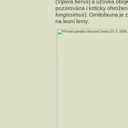
(
Vipera berus
) a užovka oboj
pozorována i kriticky ohrože
longissimus
). Ornitofauna j
na lesní lemy.