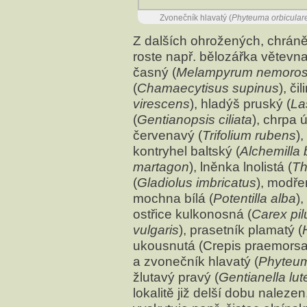
Zvonečník hlavatý (
Phyteuma orbicular
Z dalších ohrožených, chrán
roste např. bělozářka větevna
časný (
Melampyrum nemoro
(
Chamaecytisus supinus
), či
virescens
), hladýš pruský (
La
(
Gentianopsis ciliata
), chrpa 
červenavý (
Trifolium rubens
)
kontryhel baltský (
Alchemilla 
martagon
), lněnka lnolistá (
Th
(
Gladiolus imbricatus
), modře
mochna bílá (
Potentilla alba
),
ostřice kulkonosná (
Carex pilu
vulgaris
), prasetník plamatý (
ukousnutá (Crepis praemorsa)
a zvonečník hlavatý (
Phyteum
žlutavý pravý (
Gentianella lu
lokalitě již delší dobu naleze