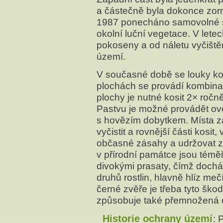
a částečně byla dokonce zorn
1987 ponecháno samovolné su
okolní luční vegetace. V lete
pokoseny a od náletu vyčiště
území.
V současné době se louky ko
plochách se provádí kombina
plochy je nutné kosit 2× ročn
Pastvu je možné provádět o
s hovězím dobytkem. Místa zar
vyčistit a rovnější části kosit
občasné zásahy a udržovat z
v přírodní památce jsou témě
divokými prasaty, čímž dochá
druhů rostlin, hlavně hlíz meč
černé zvěře je třeba tyto šk
způsobuje také přemnožená da
Historie ochrany území
: 