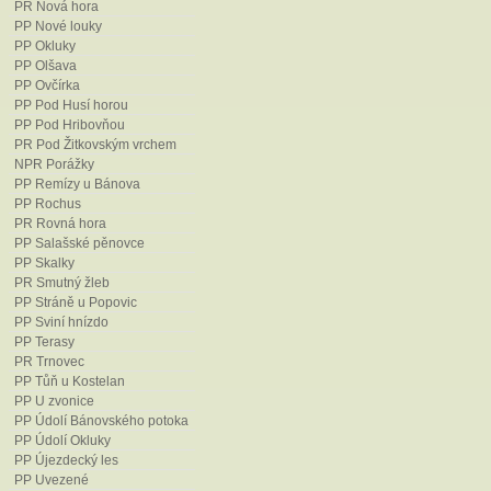
Komzák, P. (2008): Inventarizační 
PR Nová hora
a PP Mravenčí louka a dalších vyb
PP Nové louky
Ms., depon. in: Správa CHKO Bílé 
PP Okluky
PP Olšava
Komzáková, O. (2008): Závěrečná z
PP Ovčírka
Anthomyiidae
(
Diptera
,
Brachycer
PP Pod Husí horou
v roce 2008. – Ms., depon. in: Sp
PP Pod Hribovňou
Kuča, P., Májsky, J., Kopeček, F. e
PR Pod Žitkovským vrchem
krajinná oblasť Biele Bílé Karpaty.
NPR Porážky
PP Remízy u Bánova
Mackovčin, P., Jatiová, M. a kol (2
PP Rochus
(eds.): Chráněná území ČR, svaze
PR Rovná hora
Malenovský, I., Kment, P. et Konvič
PP Salašské pěnovce
PP Skalky
selected insect groups in the Bíl
PR Smutný žleb
Biosphere Reserve (Czech Republi
PP Stráně u Popovic
biologicae, Special issue 96(2): 1
PP Sviní hnízdo
Maňák, R. (2025): Mykologická inv
PP Terasy
Depon. in: AOPK ČR, RP Správa C
PR Trnovec
PP Tůň u Kostelan
Piro, Z. [ed.] (2007): Zpráva o pln
PP U zvonice
„Zachování biologické rozmanitosti 
PP Údolí Bánovského potoka
České republice prostřednictvím cí
PP Údolí Okluky
Evropské unie “ za rok 2006. – Če
PP Újezdecký les
Karpaty, Veselí nad Moravou.
PP Uvezené