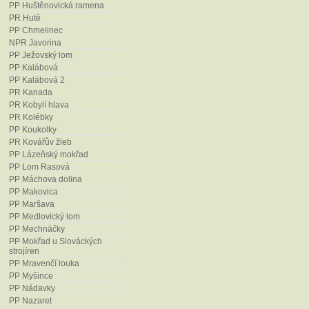
Chytrý, M. [ed.] (2013): Vegetace Č
PP Huštěnovická ramena
vegetace. – Academia, Praha, 552 
PR Hutě
PP Chmelinec
Chytrý, M., Kučera, T., Kočí, M., Gru
NPR Javorina
biotopů České republiky. – 2. vyd.
PP Ježovský lom
krajiny ČR. ISBN 978-80-87457-02
PP Kalábová
Chytrý, M. a kol. (2020): Červený 
PP Kalábová 2
174 pp. ISBN 978-80-7620-043-2.
PR Kanada
PR Kobylí hlava
Jongepier, J. et Jongepierová, I. 
PR Kolébky
Rubaniska, k. ú. Vápenice. – Ms.
PP Koukolky
PR Kovářův žleb
Jongepierová, I. [ed.] (2008): Louk
PP Lázeňský mokřad
Carpathian mountains. – ZO ČSOP 
PP Lom Rasová
80-903-444-6-4.
PP Máchova dolina
Jongepierová, I. et Konvička, O. (
PP Makovica
(Rubaniska) na období 2006–2015.
PP Maršava
pracoviště Správa CHKO Bílé Karp
PP Medlovický lom
PP Mechnáčky
Jongepierová, I., Fajmon, K., Vondř
PP Mokřad u Slováckých
přírodní památku Mravenčí louka 
strojíren
ČR, Regionální pracoviště Správa
PP Mravenčí louka
PP Myšince
Kaplan, Z. et al. (2018): Distributio
PP Nádavky
the Czech Republic. – Preslia 90:
PP Nazaret