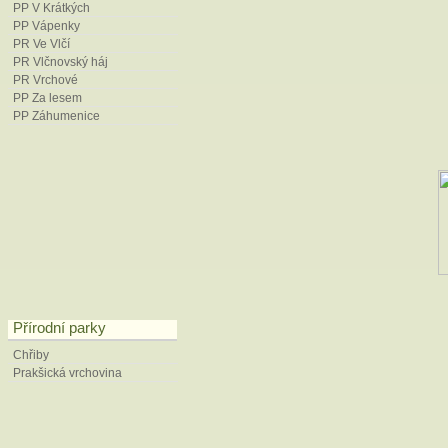
Potyková, Z. et Fajmon, K. (2023)
PP V Krátkých
flora. – Ms., 55 s. Depon. in: AO
PP Vápenky
PR Ve Vlčí
Luhačovice.
PR Vlčnovský háj
Staněk, S., Jongepierová, I. et Jon
PR Vrchové
Karpat. – Sborn. Přírod. Klubu Uhe
PP Za lesem
PP Záhumenice
Šnajdara, P. (1996): Management
in: Správa CHKO Bílé Karpaty, Lu
Tlusták, V. et Jongepierová, I. (19
vlastivědné muzeum Olomouc.
Vejr, L. (2020): Inventarizační p
PP Mravenčí louka. – Ms., 10 s. 
Karpaty, Luhačovice.
Vít, D. (2018): Inventarizační prů
v PP Mravenčí louka. – Ms., depon
Karpaty, Luhačovice.
Přírodní parky
Vít, D. (2018): Inventarizační pr
Chřiby
predátorů v PP Mravenčí louka. – M
Prakšická vrchovina
CHKO Bílé Karpaty, Luhačovice.
Vlašín, M. (1998): Sledování a po
in: Správa CHKO Bílé Karpaty, Lu