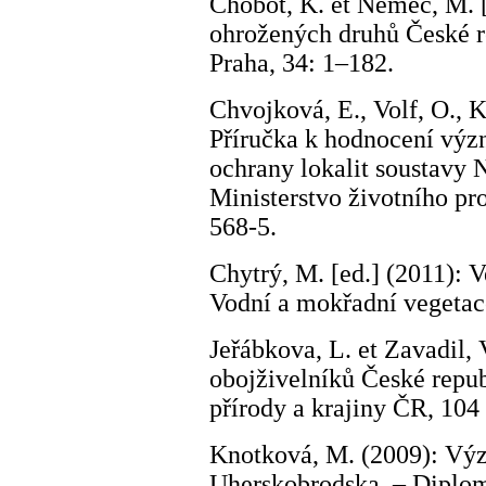
Chobot, K. et Němec, M. 
ohrožených druhů České re
Praha, 34: 1–182.
Chvojková, E., Volf, O., K
Příručka k hodnocení výz
ochrany lokalit soustavy N
Ministerstvo životního pr
568-5.
Chytrý, M. [ed.] (2011): V
Vodní a mokřadní vegetace
Jeřábkova, L. et Zavadil, 
obojživelníků České repub
přírody a krajiny ČR, 10
Knotková, M. (2009): Vý
Uherskobrodska. – Diplo