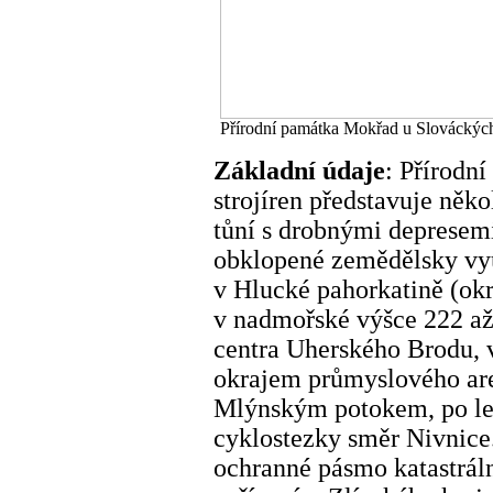
Přírodní památka Mokřad u Slováckých 
Základní údaje
: Přírodn
strojíren představuje ně
tůní s drobnými depresemi
obklopené zemědělsky vy
v Hlucké pahorkatině (okr
v nadmořské výšce 222 až 
centra Uherského Brodu, 
okrajem průmyslového are
Mlýnským potokem, po levé
cyklostezky směr Nivnice
ochranné pásmo katastrál