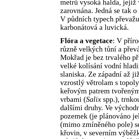
metrů vysoká halda, jejíž
zarovnána. Jedná se tak o 
V půdních typech převažuj
karbonátová a luvická.
Flóra a vegetace
: V přír
různě velkých tůní a přev
Mokřad je bez trvalého p
velké kolísání vodní hladi
slaniska. Ze západní až j
vzrostlý větrolam s topoly
keřovým patrem tvořený
vrbami (
Salix
spp.), trnko
dalšími druhy. Ve východn
pozemek (je plánováno jeh
(mimo zmíněného pole) 
křovin, v severním výběžk