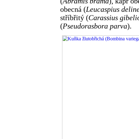
(
Abramis brama
), kapr ob
obecná (
Leucaspius delin
stříbřitý (
Carassius gibeli
(
Pseudorasbora parva
).