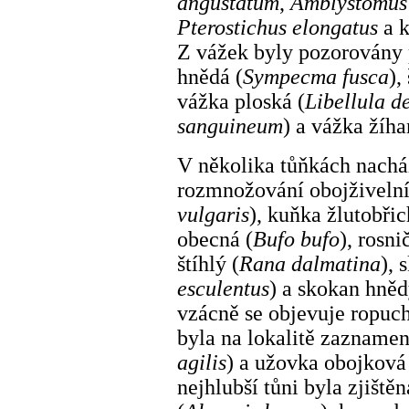
angustatum
,
Amblystomus 
Pterostichus elongatus
a 
Z vážek byly pozorovány 
hnědá (
Sympecma fusca
),
vážka ploská (
Libellula d
sanguineum
) a vážka žíha
V několika tůňkách nachá
rozmnožování obojživelní
vulgaris
), kuňka žlutobřic
obecná (
Bufo bufo
), rosni
štíhlý (
Rana dalmatina
), 
esculentus
) a skokan hněd
vzácně se objevuje ropuch
byla na lokalitě zaznamen
agilis
) a užovka obojková
nejhlubší tůni byla zjiště