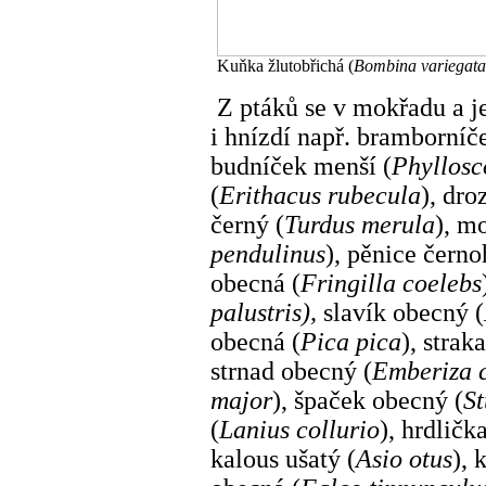
Kuňka žlutobřichá (
Bombina variegata
Z ptáků se v mokřadu a je
i hnízdí např. bramborníč
budníček menší (
Phyllosc
(
Erithacus rubecula
), dro
černý (
Turdus merula
), m
pendulinus
), pěnice černo
obecná (
Fringilla coelebs
palustris),
slavík obecný (
obecná (
Pica pica
), strak
strnad obecný (
Emberiza c
major
), špaček obecný (
St
(
Lanius collurio
), hrdličk
kalous ušatý (
Asio otus
), 