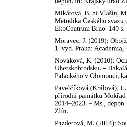
depon. in: Krajský úřad Zl
Mikátová, B. et Vlašín, M
Metodika Českého svazu o
EkoCentrum Brno. 140 s.
Moravec, J. (2019): Obojži
1. vyd. Praha: Academia,
Nováková, K. (2010): Ochr
Uherskobrodsku. – Bakalář
Palackého v Olomouci, ka
Pavelčíková (Králová), L. 
přírodní památku Mokřad 
2014–2023. – Ms., depon. 
Zlín.
Pazderová, M. (2014): So