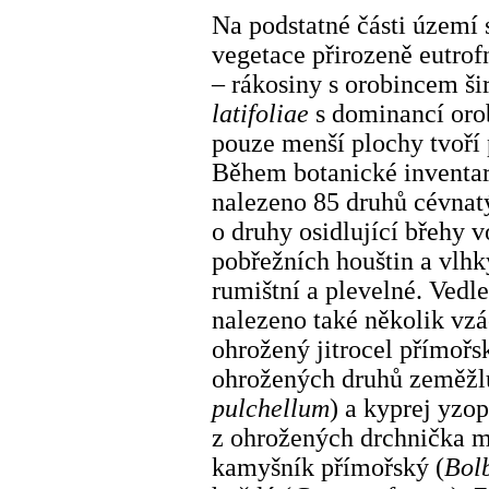
Na podstatné části území 
vegetace přirozeně eutrof
– rákosiny s orobincem š
latifoliae
s dominancí orob
pouze menší plochy tvoří 
Během botanické inventari
nalezeno 85 druhů cévnatý
o druhy osidlující břehy v
pobřežních houštin a vlhký
rumištní a plevelné. Vedl
nalezeno také několik vzác
ohrožený jitrocel přímořs
ohrožených druhů zeměžlu
pulchellum
) a kyprej yzop
z ohrožených drchnička m
kamyšník přímořský (
Bol