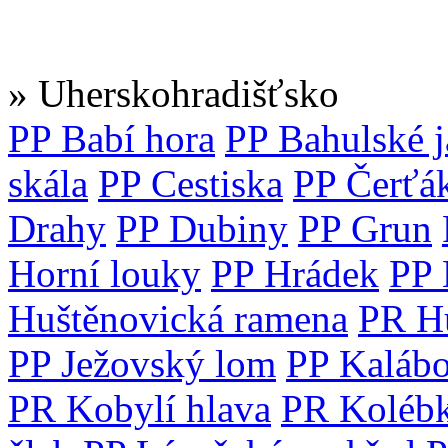
» Uherskohradišťsko
PP Babí hora
PP Bahulské 
skála
PP Cestiska
PP Čerťá
Drahy
PP Dubiny
PP Grun
Horní louky
PP Hrádek
PP 
Huštěnovická ramena
PR H
PP Ježovský lom
PP Kaláb
PR Kobylí hlava
PR Koléb