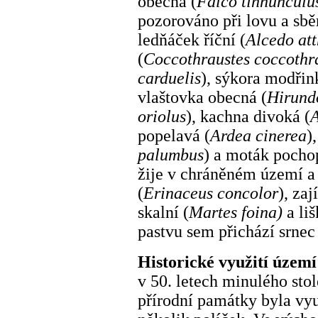
obecná (
Falco tinnunculu
pozorováno při lovu a sběr
ledňáček říční (
Alcedo att
(
Coccothraustes coccothr
carduelis
), sýkora modřin
vlaštovka obecná (
Hirundo
oriolus
), kachna divoká (
A
popelavá (
Ardea cinerea
)
palumbus
) a moták pocho
žije v chráněném území a 
(
Erinaceus concolor
), zaj
skalní (
Martes foina)
a liš
pastvu sem přichází srnec
Historické využití území
v 50. letech minulého stol
přírodní památky byla vyu