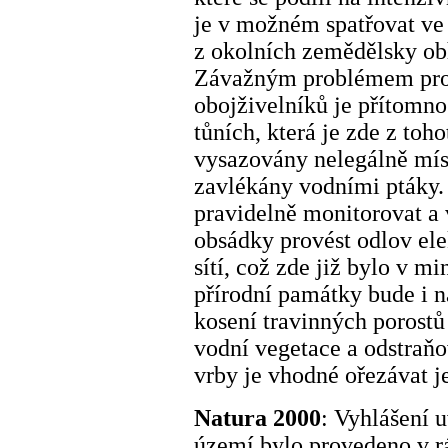
je v možném spatřovat ve
z okolních zemědělsky o
Závažným problémem pro
obojživelníků je přítomn
tůních, která je zde z to
vysazovány nelegálně míst
zavlékány vodními ptáky. 
pravidelně monitorovat a 
obsádky provést odlov el
sítí, což zde již bylo v m
přírodní památky bude i n
kosení travinných porostů
vodní vegetace a odstraňo
vrby je vhodné ořezávat je
Natura 2000
: Vyhlášení 
území bylo provedeno v r