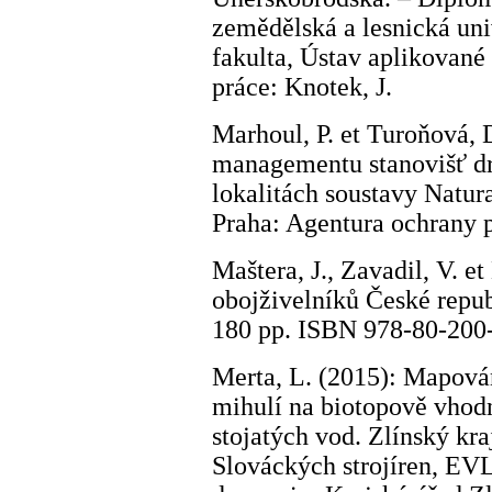
zemědělská a lesnická un
fakulta, Ústav aplikované
práce: Knotek, J.
Marhoul, P. et Turoňová, 
managementu stanovišť d
lokalitách soustavy Natu
Praha: Agentura ochrany p
Maštera, J., Zavadil, V. et
obojživelníků České repub
180 pp. ISBN 978-80-200
Merta, L. (2015): Mapov
mihulí na biotopově vhod
stojatých vod. Zlínský k
Slováckých strojíren, EVL