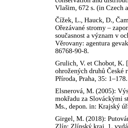
conservation and distribu
Vlašim, 672 s. (in Czech 
Čížek, L., Hauck, D., Čaml
Ořezávané stromy – zapom
současnost a význam v och
Věrovany: agentura gevak 
86768-90-8.
Grulich, V. et Chobot, K.
ohrožených druhů České re
Příroda, Praha, 35: 1–178.
Elsnerová, M. (2005): Vý
mokřadu za Slováckými st
Ms., depon. in: Krajský úř
Girgel, M. (2018): Putová
Zlín: Zlínský kraj, 1. vy