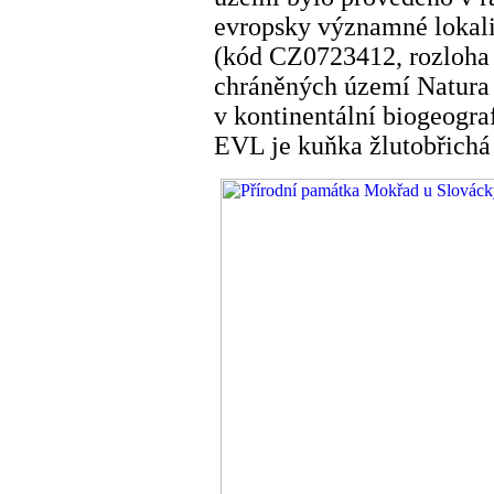
evropsky významné lokali
(kód CZ0723412, rozloha 
chráněných území Natura 
v kontinentální biogeogra
EVL je kuňka žlutobřichá