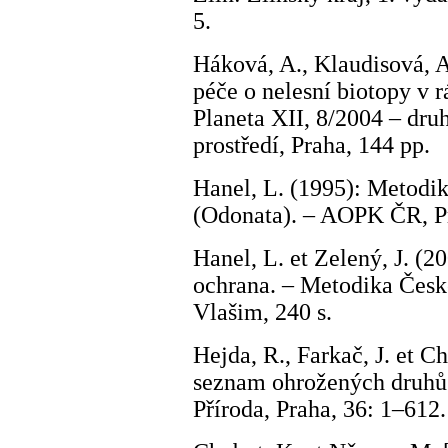
5.
Háková, A., Klaudisová, A.
péče o nelesní biotopy v 
Planeta XII, 8/2004 – druh
prostředí, Praha, 144 pp.
Hanel, L. (1995): Metodi
(Odonata). – AOPK ČR, Pr
Hanel, L. et Zelený, J. (
ochrana. – Metodika České
Vlašim, 240 s.
Hejda, R., Farkač, J. et C
seznam ohrožených druhů 
Příroda, Praha, 36: 1–612.