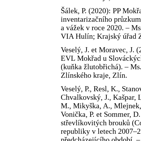
Šálek, P. (2020): PP Mokř
inventarizačního průzkum 
a vážek v roce 2020. – Ms
VIA Hulín; Krajský úřad Zl
Veselý, J. et Moravec, J. 
EVL Mokřad u Slováckých 
(kuňka žlutobřichá). – Ms.
Zlínského kraje, Zlín.
Veselý, P., Resl, K., Stanov
Chvalkovský, J., Kašpar, L
M., Mikyška, A., Mlejnek, 
Vonička, P. et Sommer, D.
střevlíkovitých brouků (C
republiky v letech 2007–2
předcházejícího období. –