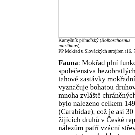
Kamyšník přímořský (
Bolboschoenus
maritimus
),
PP Mokřad u Slováckých strojíren (16. 
Fauna
: Mokřad plní funk
společenstva bezobratlých
tahové zastávky mokřadní
vyznačuje bohatou druhov
mnoha zvláště chráněných
bylo nalezeno celkem 149 
(Carabidae), což je asi 
žijících druhů v České r
nálezům patří vzácní stře