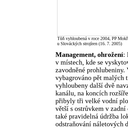
Tůň vyhloubená v roce 2004, PP Mokř
u Slováckých strojíren (16. 7. 2005)
Management, ohrožení
:
v místech, kde se vyskyt
zavodněné prohlubeniny. V
vybagrováno pět malých tů
vyhloubeny další dvě nav
kanálu, na koncích rozšíř
přibyly tři velké vodní pl
větší s ostrůvkem v zadní 
také pravidelná údržba lok
odstraňování náletových d