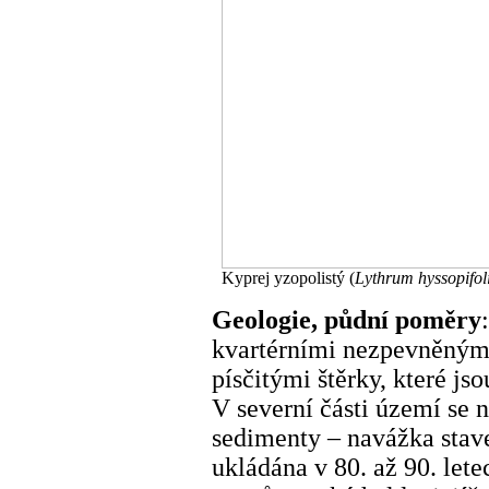
Kyprej yzopolistý (
Lythrum hyssopifol
Geologie, půdní poměry
kvartérními nezpevněnými
písčitými štěrky, které jso
V severní části území se
sedimenty – navážka stave
ukládána v 80. až 90. letec