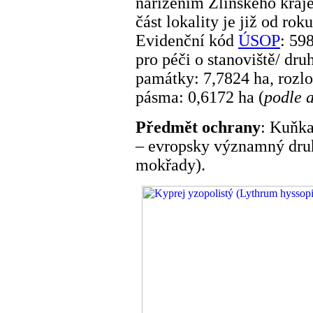
nařízením Zlínského kraje
část lokality je již od ro
Evidenční kód
ÚSOP
: 59
pro péči o stanoviště/ dru
památky: 7,7824 ha, rozl
pásma: 0,6172 ha (
podle 
Předmět ochrany
: Kuňka
– evropsky významný druh 
mokřady).