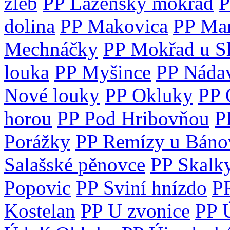
žleb
PP Lázeňský mokřad
P
dolina
PP Makovica
PP Ma
Mechnáčky
PP Mokřad u Sl
louka
PP Myšince
PP Náda
Nové louky
PP Okluky
PP 
horou
PP Pod Hribovňou
P
Porážky
PP Remízy u Báno
Salašské pěnovce
PP Skalk
Popovic
PP Sviní hnízdo
PP
Kostelan
PP U zvonice
PP 