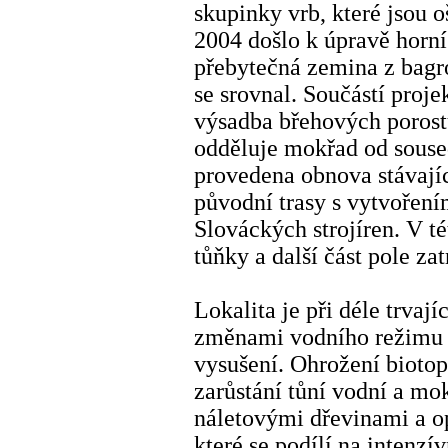
skupinky vrb, které jsou 
2004 došlo k úpravě horní
přebytečná zemina z bagro
se srovnal. Součástí proje
výsadba břehových porostů
odděluje mokřad od souse
provedena obnova stávají
původní trasy s vytvoření
Slováckých strojíren. V t
tůňky a další část pole za
Lokalita je při déle trva
změnami vodního režimu 
vysušení. Ohrožení biotop
zarůstání tůní vodní a mo
náletovými dřevinami a op
které se podílí na intenz