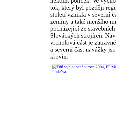
několik políček. Ve výcho
tok, který byl později re
století vznikla v severní 
zeminy a také menšího mno
pocházející ze stavebních
Slováckých strojíren. Navá
vrcholová část je zatravn
a severní část navážky js
křovin.