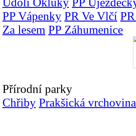
Údolí Okluky
PP Újezdecký
PP Vápenky
PR Ve Vlčí
PR
Za lesem
PP Záhumenice
Přírodní parky
Chřiby
Prakšická vrchovina