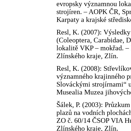
evropsky významnou loka
strojíren. – AOPK ČR, Spr
Karpaty a krajské středisk
Resl, K. (2007): Výsledk
(Coleoptera, Carabidae, 
lokalitě VKP – mokřad. – 
Zlínského kraje, Zlín.
Resl, K. (2008): Střevlíko
významného krajinného p
Slováckými strojírnami“ 
Musealia Muzea jihovýcho
Šálek, P. (2003): Průzkum
plazů na vodních plochách
ZO č. 60/14 ČSOP VIA Hul
Zlínského kraje, Zlín.