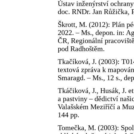
Ústav inženýrství ochrany
doc. RNDr. Jan Růžička, 
Škrott, M. (2012): Plán 
2022. – Ms., depon. in: A
ČR, Regionální pracoviš
pod Radhoštěm.
Tkačíková, J. (2003): T0
textová zpráva k mapován
Smaragd. – Ms., 12 s., de
Tkáčiková, J., Husák, J. e
a pastviny – dědictví naš
Valašském Meziříčí a Muz
144 pp.
Tomečka, M. (2003): Spo