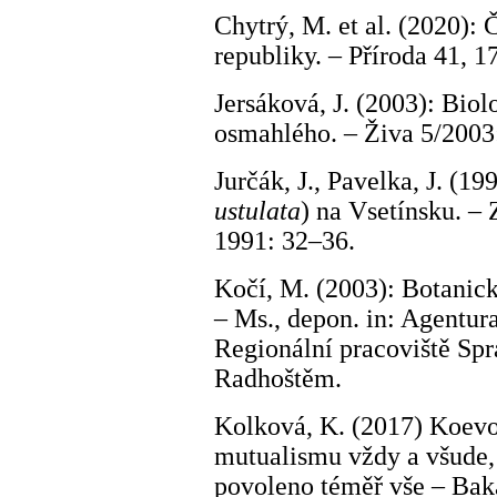
Chytrý, M. et al. (2020):
republiky. – Příroda 41, 
Jersáková, J. (2003): Biol
osmahlého. – Živa 5/2003
Jurčák, J., Pavelka, J. (1
ustulata
) na Vsetínsku. – 
1991: 32–36.
Kočí, M. (2003): Botanic
– Ms., depon. in: Agentur
Regionální pracoviště S
Radhoštěm.
Kolková, K. (2017) Koevol
mutualismu vždy a všude, n
povoleno téměř vše – Baka