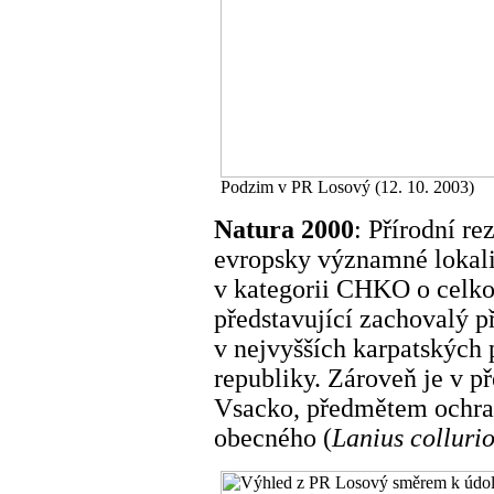
Podzim v PR Losový (12. 10. 2003)
Natura 2000
: Přírodní re
evropsky významné lokal
v kategorii CHKO o celko
představující zachovalý př
v nejvyšších karpatských
republiky. Zároveň je v př
Vsacko, předmětem ochra
obecného (
Lanius colluri