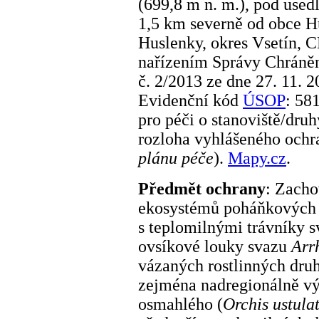
(699,8 m n. m.), pod used
1,5 km severně od obce Hu
Huslenky, okres Vsetín,
nařízením Správy Chráněn
č. 2/2013 ze dne 27. 11. 2
Evidenční kód
ÚSOP
: 58
pro péči o stanoviště/dru
rozloha vyhlášeného ochr
plánu péče
).
Mapy.cz
.
Předmět ochrany
: Zacho
ekosystémů poháňkových 
s teplomilnými trávníky 
ovsíkové louky svazu
Arr
vázaných rostlinných dru
zejména nadregionálně v
osmahlého (
Orchis ustula