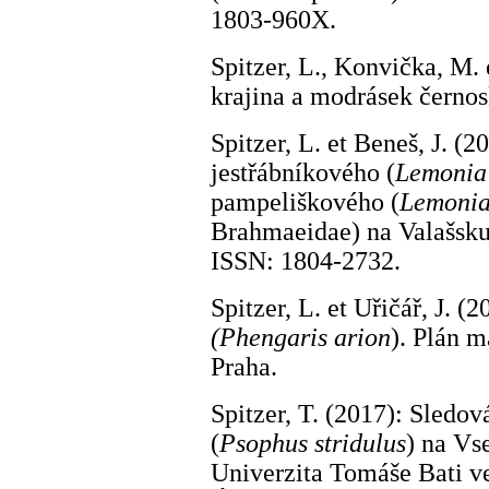
1803-960X.
Spitzer, L., Konvička, M. 
krajina a modrásek černos
Spitzer, L. et Beneš, J. (
jestřábníkového (
Lemonia
pampeliškového (
Lemonia
Brahmaeidae) na Valašsku.
ISSN: 1804-2732.
Spitzer, L. et Uřičář, J. 
(Phengaris arion
). Plán 
Praha.
Spitzer, T. (2017): Sledo
(
Psophus stridulus
) na Vs
Univerzita Tomáše Bati ve