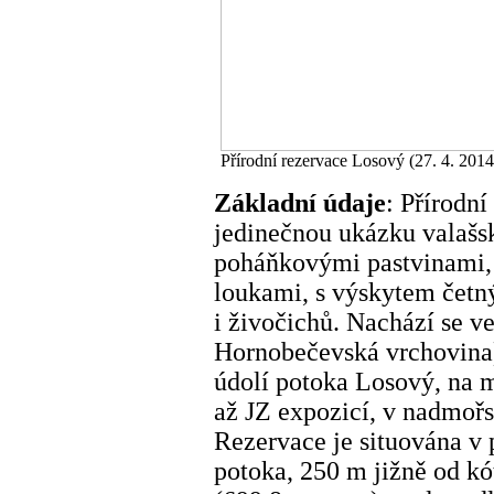
Přírodní rezervace Losový (27. 4. 2014
Základní údaje
: Přírodn
jedinečnou ukázku valašs
poháňkovými pastvinami,
loukami, s výskytem četný
i živočichů. Nachází se v
Hornobečevská vrchovina)
údolí potoka Losový, na 
až JZ expozicí, v nadmoř
Rezervace je situována v
potoka, 250 m jižně od k