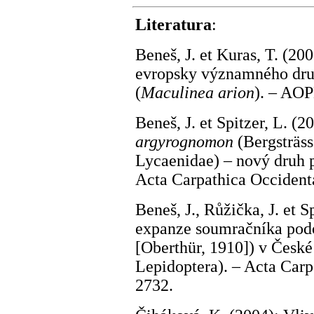
Literatura
:
Beneš, J. et Kuras, T. (2
evropsky významného dru
(
Maculinea arion
). – AOP
Beneš, J. et Spitzer, L. (
argyrognomon
(Bergsträss
Lycaenidae) – nový druh 
Acta Carpathica Occidenta
Beneš, J., Růžička, J. et 
expanze soumračníka pod
[Oberthür, 1910]) v České
Lepidoptera). – Acta Carp
2732.