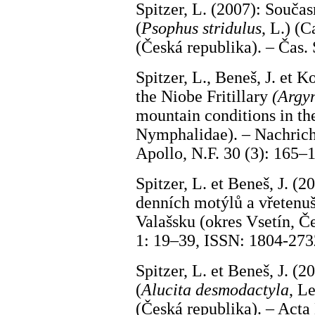
Spitzer, L. (2007): Součas
(
Psophus stridulus
, L.) (
(Česká republika). – Čas.
Spitzer, L., Beneš, J. et 
the Niobe Fritillary
(Argy
mountain conditions in th
Nymphalidae). – Nachrich
Apollo, N.F. 30 (3): 165–
Spitzer, L. et Beneš, J. 
denních motýlů a vřetenu
Valašsku (okres Vsetín, Če
1: 19–39, ISSN: 1804-273
Spitzer, L. et Beneš, J. (
(
Alucita desmodactyla
, L
(Česká republika). – Acta