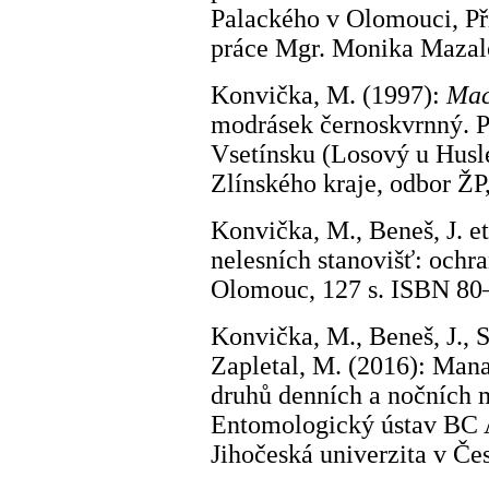
Palackého v Olomouci, Př
práce Mgr. Monika Mazal
Konvička, M. (1997):
Mac
modrásek černoskvrnný. P
Vsetínsku (Losový u Husle
Zlínského kraje, odbor ŽP,
Konvička, M., Beneš, J. e
nelesních stanovišť: ochr
Olomouc, 127 s. ISBN 80
Konvička, M., Beneš, J., S
Zapletal, M. (2016): Man
druhů denních a nočních m
Entomologický ústav BC 
Jihočeská univerzita v Če