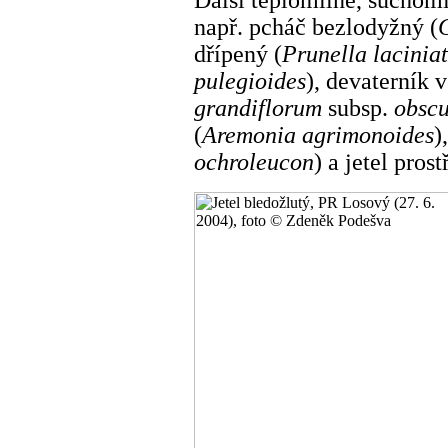
např. pcháč bezlodyžný (
dřípený (
Prunella lacinia
pulegioides
), devaterník 
grandiflorum
subsp.
obsc
(
Aremonia agrimonoides
)
ochroleucon
) a jetel prost