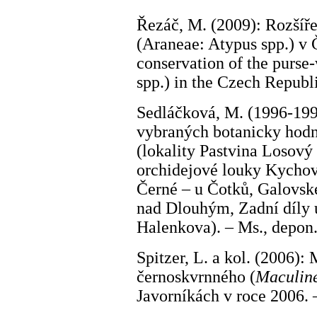
Řezáč, M. (2009): Rozšíř
(Araneae: Atypus spp.) v 
conservation of the purse
spp.) in the Czech Republi
Sedláčková, M. (1996-199
vybraných botanicky hodno
(lokality Pastvina Losový
orchidejové louky Kychov
Černé – u Čotků, Galovsk
nad Dlouhým, Zadní díly u
Halenkova). – Ms., depon.
Spitzer, L. a kol. (2006)
černoskvrnného (
Maculine
Javorníkách v roce 2006.