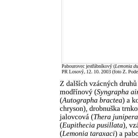
Pabourovec jestřábníkový (
Lemonia d
PR Losový, 12. 10. 2003 (foto Z. Pode
Z dalších vzácných druhů 
modřínový (
Syngrapha ai
(
Autographa bractea
) a k
chryson), drobnuška trnko
jalovcová (
Thera junipera
(
Eupithecia pusillata
),
vzá
(
Lemonia taraxaci
) a pab