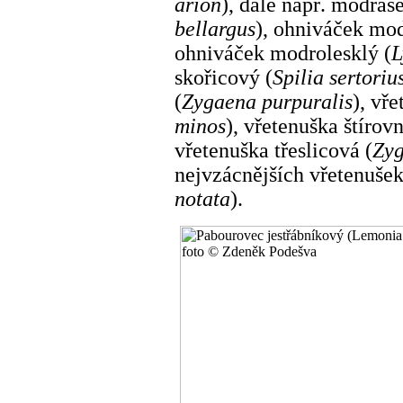
arion
), dále např. modráse
bellargus
), ohniváček mo
ohniváček modrolesklý (
L
skořicový (
Spilia sertoriu
(
Zygaena purpuralis
), vř
minos
), vřetenuška štírov
vřetenuška třeslicová (
Zyg
nejvzácnějších vřetenušek
notata
).