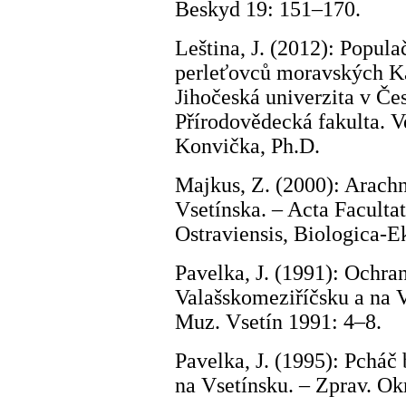
Beskyd 19: 151–170.
Leština, J. (2012): Popul
perleťovců moravských Ka
Jihočeská univerzita v Če
Přírodovědecká fakulta. V
Konvička, Ph.D.
Majkus, Z. (2000): Arach
Vsetínska. – Acta Faculta
Ostraviensis, Biologica-E
Pavelka, J. (1991): Ochra
Valašskomeziříčsku a na V
Muz. Vsetín 1991: 4–8.
Pavelka, J. (1995): Pcháč
na Vsetínsku. – Zprav. Okr