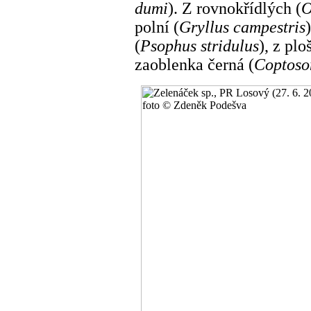
dumi
). Z rovnokřídlých (
O
polní (
Gryllus campestris
(
Psophus stridulus
), z ploš
zaoblenka černá (
Coptoso