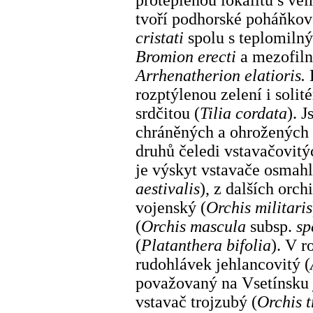
tvoří podhorské poháňkov
cristati
spolu s teplomilný
Bromion erecti
a mezofil
Arrhenatherion elatioris.
rozptýlenou zelení i solit
srdčitou (
Tilia cordata
). 
chráněných a ohrožených 
druhů čeledi vstavačovitý
je výskyt vstavače osmahl
aestivalis
), z dalších orch
vojenský (
Orchis militaris
(
Orchis mascula
subsp.
sp
(
Platanthera bifolia
). V r
rudohlávek jehlancovitý (
považovaný na Vsetínsku 
vstavač trojzubý (
Orchis t