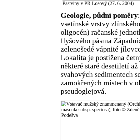
Pastviny v PR Losový (27. 6. 2004)
Geologie, půdní poměry
vsetínské vrstvy zlínského
oligocén) račanské jedno
flyšového pásma Západníc
zelenošedé vápnité jílovc
Lokalita je postižena čet
některé staré desetiletí až
svahových sedimentech se
zamokřených místech v o
pseudoglejová.