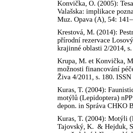
Konvička, O. (2005): Tes
Valašska: implikace pozna
Muz. Opava (A), 54: 141–
Krestová, M. (2014): Pestr
přírodní rezervace Losov
krajinné oblasti 2/2014, s.
Krupa, M. et Konvička, M
možnosti financování péč
Živa 4/2011, s. 180. ISSN
Kuras, T. (2004): Faunist
motýlů (Lepidoptera) nP
depon. in Správa CHKO B
Kuras, T. (2004): Motýli (
Tajovský, K. & Hejduk, S.