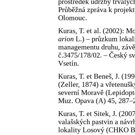
prostředek údržby trvalý
Průběžná zpráva k projek
Olomouc.
Kuras, T. et al. (2002): 
arion
L.) – průzkum lokali
managementu druhu, závě
č.3475/178/02. – Český s
Vsetín.
Kuras, T. et Beneš, J. (1
(Zeller, 1874) a vřetenuš
severní Moravě (Lepidopte
Muz. Opava (A) 45, 287–
Kuras, T. et Sitek, J. (20
valašských pastvin a náv
lokality Losový (CHKO Be