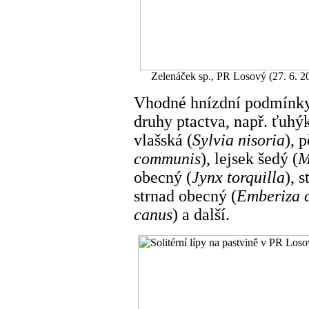
Zelenáček sp., PR Losový (27. 6. 2
Vhodné hnízdní podmínky 
druhy ptactva, např. ťuhý
vlašská (
Sylvia nisoria
), 
communis
), lejsek šedý (
M
obecný (
Jynx torquilla
), s
strnad obecný (
Emberiza c
canus
) a další.