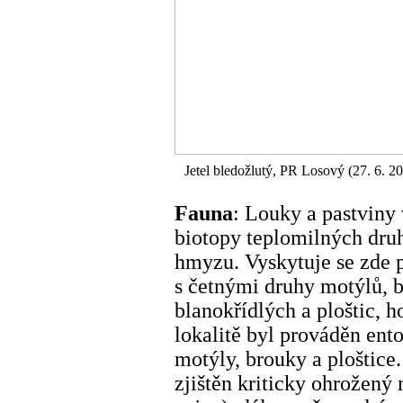
Jetel bledožlutý, PR Losový (27. 6. 2
Fauna
: Louky a pastviny
biotopy teplomilných dru
hmyzu. Vyskytuje se zde
s četnými druhy motýlů, b
blanokřídlých a ploštic, h
lokalitě byl prováděn en
motýly, brouky a ploštice
zjištěn kriticky ohrožený