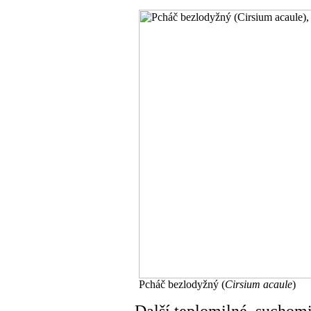
Pcháč bezlodyžný (
Cirsium acaule
)
Další teplomilné, suchomi