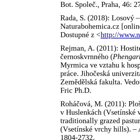
Bot. Společ., Praha, 46: 
Rada, S. (2018): Losový –
Naturabohemica.cz [online
Dostupné z <
http://www.n
Rejman, A. (2011): Hostit
černoskvrnného (
Phengari
Myrmica ve vztahu k hosp
práce. Jihočeská univerzi
Zemědělská fakulta. Vedo
Fric Ph.D.
Roháčová, M. (2011): Ploš
v Huslenkách (Vsetínské v
traditionally grazed past
(Vsetínské vrchy hills). –
1804-2732.