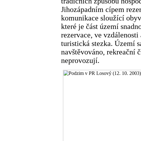
tradičních způsobů hospod
Jihozápadním cípem rezer
komunikace sloužící obyv
které je část území snadn
rezervace, ve vzdálenosti
turistická stezka. Území s
navštěvováno, rekreační či
neprovozují.