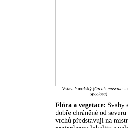
Vstavač mužský (
Orchis mascula
su
speciosa
)
Flóra a vegetace
: Svahy 
dobře chráněné od severu
vrchů představují na mís
proteplenou lokalitu s ve