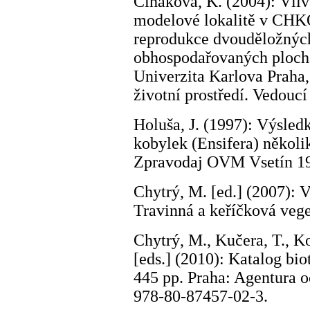
Čiháková, K. (2004): Vliv
modelové lokalitě v CHKO
reprodukce dvouděložných
obhospodařovaných ploch
Univerzita Karlova Praha,
životní prostředí. Vedou
Holuša, J. (1997): Výsled
kobylek (Ensifera) několik
Zpravodaj OVM Vsetín 19
Chytrý, M. [ed.] (2007): V
Travinná a keříčková vege
Chytrý, M., Kučera, T., Ko
[eds.] (2010): Katalog bio
445 pp. Praha: Agentura 
978-80-87457-02-3.