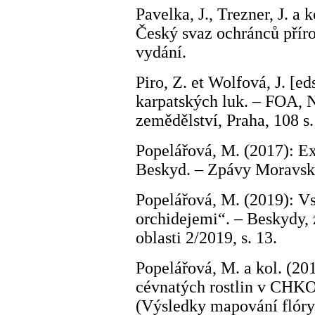
Pavelka, J., Trezner, J. a 
Český svaz ochránců příro
vydání.
Piro, Z. et Wolfová, J. [e
karpatských luk. – FOA, 
zemědělství, Praha, 108 s.
Popelářová, M. (2017): E
Beskyd. – Zpávy Moravsk
Popelářová, M. (2019): V
orchidejemi“. – Beskydy, 
oblasti 2/2019, s. 13.
Popelářová, M. a kol. (20
cévnatých rostlin v CHKO
(Výsledky mapování flóry