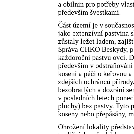
a obilnin pro potřeby vla
především švestkami.
Část území je v současno
jako extenzívní pastvina s
zůstaly ležet ladem, zajiš
Správa CHKO Beskydy, pod
každoroční pastvu ovcí. 
především v odstraňování
kosení a péči o keřovou a
zdejších ochránců přírody
bezobratlých a dozrání se
v posledních letech ponec
plochy) bez pastvy. Tyto 
koseny nebo přepásány, m
Ohrožení lokality předsta