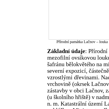
Přírodní památka Lačnov – louka 
Základní údaje
: Přírodn
mezofilní ovsíkovou lou
šafránu bělokvětého na mí
severní expozicí, částečn
vzrostlými dřevinami. Na
vrchovině (okrsek Lačnovs
zástavby v obci Lačnov, z
(u školního hřiště) v nad
n. m. Katastrální území L