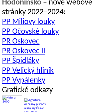
Hodonínsko
– nové webové
stránky 2022–2024:
PP Miliovy louky
PP Očovské louky
PR Oskovec
PR Oskovec II
PP Špidláky
PP Velický hliník
PP Vypálenky
Grafické odkazy