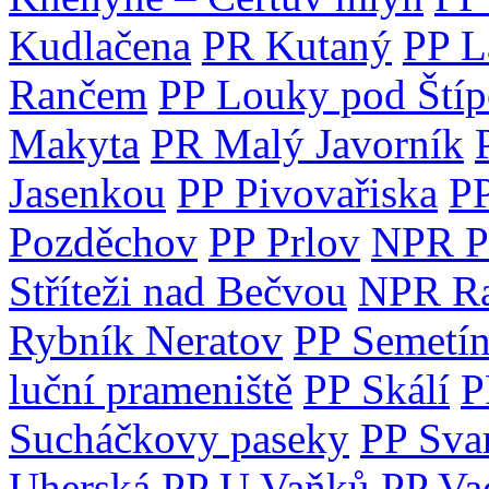
Kudlačena
PR Kutaný
PP L
Rančem
PP Louky pod Ští
Makyta
PR Malý Javorník
Jasenkou
PP Pivovařiska
PP
Pozděchov
PP Prlov
NPR Pu
Stříteži nad Bečvou
NPR Ra
Rybník Neratov
PP Semetín
luční prameniště
PP Skálí
P
Sucháčkovy paseky
PP Svan
Uherská
PP U Vaňků
PP Va