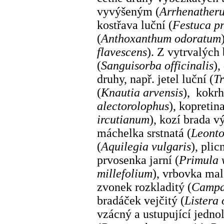
vyvýšeným (
Arrhenatheru
kostřava luční (
Festuca pr
(
Anthoxanthum odoratum
flavescens
). Z vytrvalých
(
Sanguisorba officinalis
),
druhy, např. jetel luční (
Tr
(
Knautia arvensis
), kokrh
alectorolophus
), kopretina
ircutianum
), kozí brada v
máchelka srstnatá (
Leonto
(
Aquilegia vulgaris
), plic
prvosenka jarní (
Primula 
millefolium
), vrbovka mal
zvonek rozkladitý (
Campa
bradáček vejčitý (
Listera 
vzácný a ustupující jednol