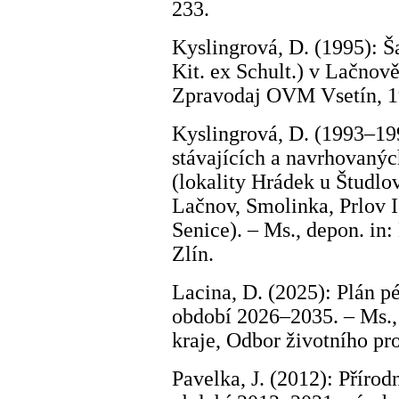
233.
Kyslingrová, D. (1995): Š
Kit. ex Schult.) v Lačno
Zpravodaj OVM Vsetín, 19
Kyslingrová, D. (1993–1
stávajících a navrhovanýc
(lokality Hrádek u Študlo
Lačnov, Smolinka, Prlov I,
Senice). – Ms., depon. in:
Zlín.
Lacina, D. (2025): Plán p
období 2026–2035. – Ms., 
kraje, Odbor životního pro
Pavelka, J. (2012): Příro