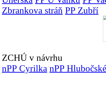
Zbrankova stráň
PP Zubří
ZCHÚ v návrhu
nPP Cyrilka
nPP Hlubočské