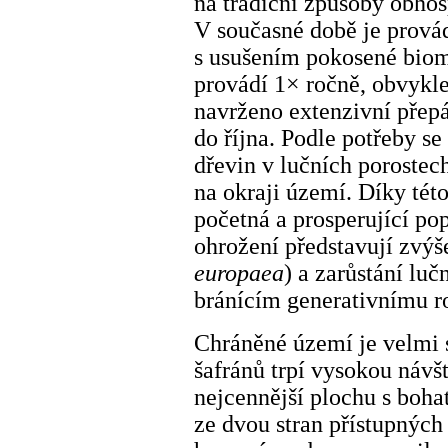
na tradiční způsoby obhos
V současné době je prová
s usušením pokosené biom
provádí 1× ročně, obvykle
navrženo extenzivní přepá
do října. Podle potřeby se
dřevin v lučních porostec
na okraji území. Díky tét
početná a prosperující po
ohrožení představují zvýš
europaea
) a zarůstání lu
bránícím generativnímu r
Chráněné území je velmi 
šafránů trpí vysokou návš
nejcennější plochu s boh
ze dvou stran přístupnýc