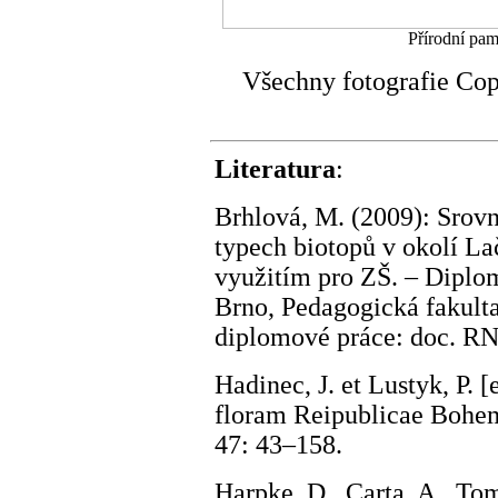
Přírodní pam
Všechny fotografie Co
Literatura
:
Brhlová, M. (2009): Srov
typech biotopů v okolí L
využitím pro ZŠ. – Diplo
Brno, Pedagogická fakulta
diplomové práce: doc. RN
Hadinec, J. et Lustyk, P. 
floram Reipublicae Bohemi
47: 43–158.
Harpke, D., Carta, A., Tom