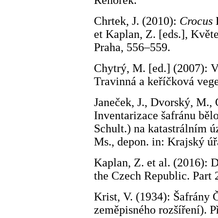
Řehořek.
Chrtek, J. (2010):
Crocus
L
et Kaplan, Z. [eds.], Kvě
Praha, 556–559.
Chytrý, M. [ed.] (2007): V
Travinná a keříčková vege
Janeček, J., Dvorský, M., 
Inventarizace šafránu běl
Schult.) na katastrálním 
Ms., depon. in: Krajský úř
Kaplan, Z. et al. (2016): D
the Czech Republic. Part 2
Krist, V. (1934): Šafrány
zeměpisného rozšíření). P