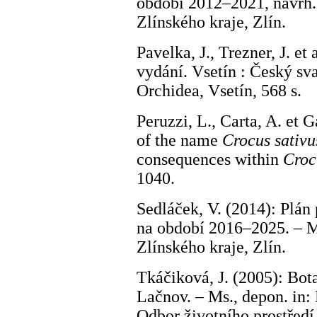
období 2012–2021, návrh. 
Zlínského kraje, Zlín.
Pavelka, J., Trezner, J. et 
vydání. Vsetín : Český sv
Orchidea, Vsetín, 568 s.
Peruzzi, L., Carta, A. et G
of the name
Crocus sativu
consequences within
Croc
1040.
Sedláček, V. (2014): Plán
na období 2016–2025. – Ms
Zlínského kraje, Zlín.
Tkáčiková, J. (2005): Bot
Lačnov. – Ms., depon. in:
Odbor životního prostředí 