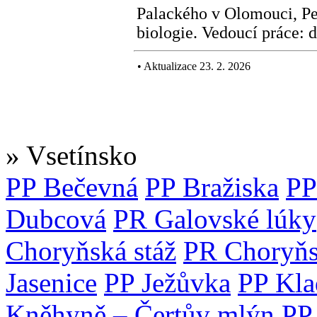
Palackého v Olomouci, Pe
biologie. Vedoucí práce: 
•
Aktualizace 23. 2. 2026
» Vsetínsko
PP Bečevná
PP Bražiska
PP
Dubcová
PR Galovské lúky
Choryňská stáž
PR Choryň
Jasenice
PP Ježůvka
PP Kla
Kněhyně – Čertův mlýn
PP