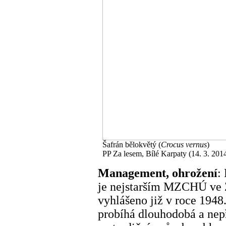
Šafrán bělokvětý (
Crocus vernus
)
PP Za lesem, Bílé Karpaty (14. 3. 201
Management, ohrožení
:
je nejstarším MZCHÚ ve 
vyhlášeno již v roce 1948
probíhá dlouhodobá a nepř