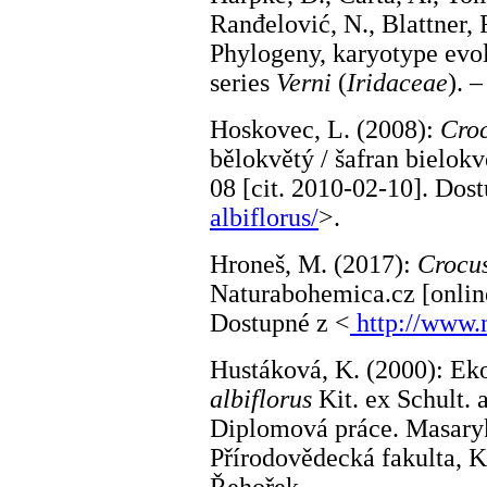
Ranđelović, N., Blattner, F
Phylogeny, karyotype evo
series
Verni
(
Iridaceae
). 
Hoskovec, L. (2008):
Croc
bělokvětý / šafran bielokv
08 [cit. 2010-02-10]. Dos
albiflorus/
>.
Hroneš, M. (2017):
Crocus
Naturabohemica.cz [online
Dostupné z <
http://www.
Hustáková, K. (2000): Ek
albiflorus
Kit. ex Schult. 
Diplomová práce. Masary
Přírodovědecká fakulta, K