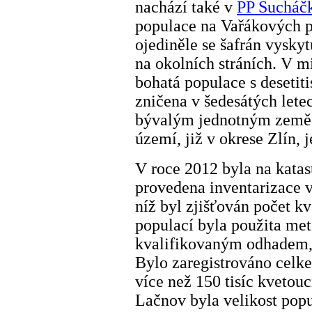
nachází také v
PP Sucháč
populace na Vařákových pa
ojediněle se šafrán vysky
na okolních stráních. V m
bohatá populace s desetiti
zničena v šedesátých letech
bývalým jednotným zeměd
území, již v okrese Zlín, 
V roce 2012 byla na kata
provedena inventarizace v
níž byl zjišťován počet kv
populací byla použita me
kvalifikovaným odhadem, 
Bylo zaregistrováno celk
více než 150 tisíc kvetouc
Lačnov byla velikost pop