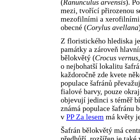
(
Ranunculus arvensis
). P
mezi, tvořící přirozenou s
mezofilními a xerofilními
obecné (
Corylus avellana
Z floristického hlediska j
památky a zároveň hlavn
bělokvětý (
Crocus vernus
o nejbohatší lokalitu šafr
každoročně zde kvete
něko
populace šafránů převažuj
fialové barvy, pouze okraj
objevují jedinci s téměř b
známá populace šafránu b
v
PP Za lesem
má květy jen
Šafrán bělokvětý má centr
předhůří, rozšířen je také