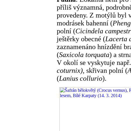
příliš významná, podrobn
provedeny. Z motýlů byl 
modrásek bahenní (
Phenga
polní (
Cicindela campestr
ještěrky obecné (
Lacerta a
zaznamenáno hnízdění br
(
Saxicola torquata
) a strn
V okolí se vyskytuje např.
coturnix)
, skřivan polní (
A
(
Lanius collurio
).