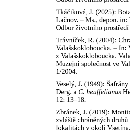
Tkáčiková, J. (2025): Bot
Lačnov. – Ms., depon. in:
Odbor životního prostředí 
Trávníček, R. (2004): Chr
Valašskokloboucka. – In: 
z Valašskokloboucka. Va
Muzejní společnost ve Val
1/2004.
Veselý, J. (1949): Šafrány 
Derg. a
C. heuffelianus
Her
12: 13–18.
Zbránek, J. (2019): Moni
zvláště chráněných druhů 
lokalitách v okolí Vsetín