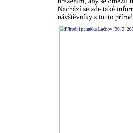
hrazením, aby se omezil n
Nachází se zde také infor
návštěvníky s touto příro