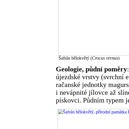
Šafrán bělokvětý (
Crocus vernus
)
Geologie, půdní poměry
újezdské vrstvy (svrchní e
račanské jednotky magursk
i nevápnité jílovce až sl
pískovci. Půdním typem j