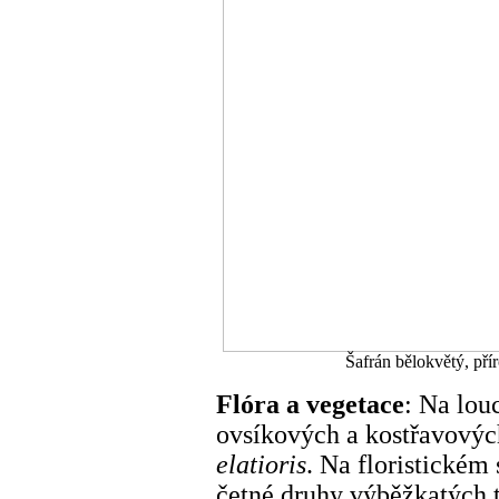
Šafrán bělokvětý, pří
Flóra a vegetace
: Na lou
ovsíkových a kostřavovýc
elatioris
. Na floristickém 
četné druhy výběžkatých 