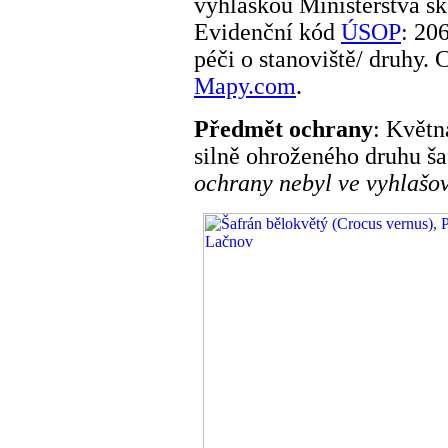
vyhláškou Ministerstva ško
Evidenční kód
ÚSOP
: 20
péči o stanoviště/ druhy. 
Mapy.com
.
Předmět ochrany
: Květn
silně ohroženého druhu ša
ochrany nebyl ve vyhlašo