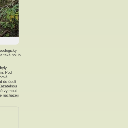
zoologicky
a také holub
 byly
ín. Pod
uhové
d do údolí
Kazatelnou
né vyjmout
se nacházejí