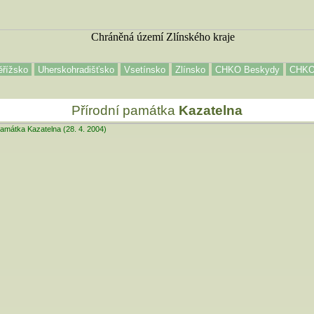
řížsko
Uherskohradišťsko
Vsetínsko
Zlínsko
CHKO Beskydy
CHKO 
Přírodní památka
Kazatelna