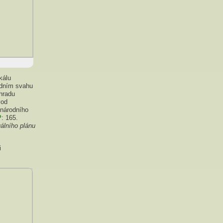
kálu
odním svahu
 hradu
vod
 národního
P
: 165.
uálního plánu
i