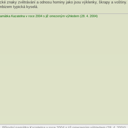
ické znaky zvětrávání a odnosu horniny jako jsou výklenky, škrapy a voštiny
mbizem typická kyselá.
Přírodní památka Kazatelna v roce 2004 s již omezeným výhledem (28. 4. 2004)