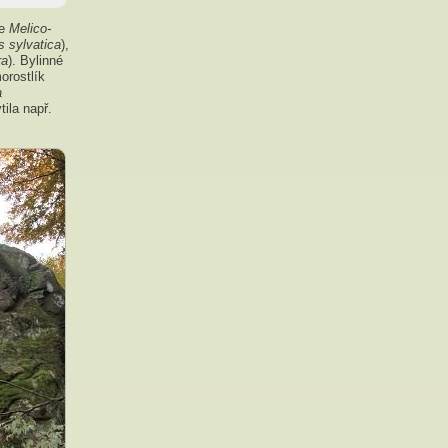
ce
Melico-
 sylvatica
),
ra
). Bylinné
orostlík
a
tila např.