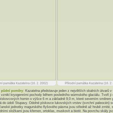
ní památka Kazatelna (16. 2. 2002)
Přírodní památka Kazatelna (16. 2
, půdní poměry
: Kazatelna představuje jeden z největších skalních útvarů v
ě vznikl kryogenními pochody během posledního würmského glaciálu. Tvoří j
pískovcových hornin o výšce 6 m a základně 9,0 m, které severním směrem
á do údolí Stupavy. Odolné pískovce lukovských vrstev (svrchní paleocén) 
ačanské jednotky magurského flyšového pásma jsou středně až hrubě zrnité, 
dními složkami jsou křemen, ortoklas, muskovit a biotit. Na povrchu skály js