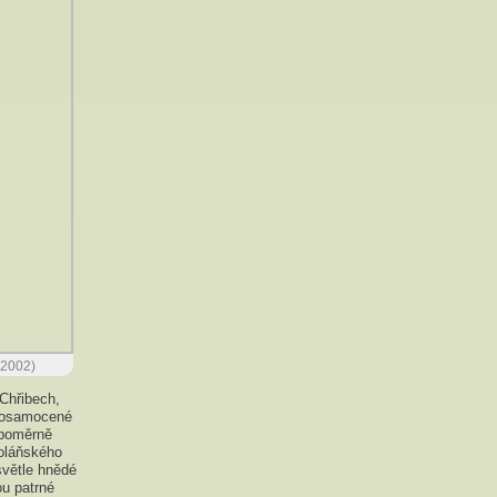
. 2002)
 Chřibech,
i osamocené
 poměrně
soláňského
světle hnědé
ou patrné