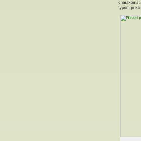
charakterist
typem je ka