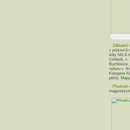
Základní 
z pískovců 
kóty 541,6 m
Cimburk, v 
Buchlovice,
výboru v Kro
Kategorie IU
péče
).
Mapy
Předmět 
magurských 