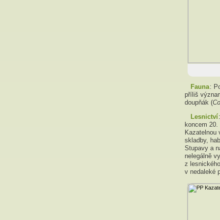
Fauna
: P
příliš význ
doupňák (
Co
Lesnictví
koncem 20. s
Kazatelnou 
skladby, ha
Stupavy a n
nelegálně v
z lesnického
v nedaleké p