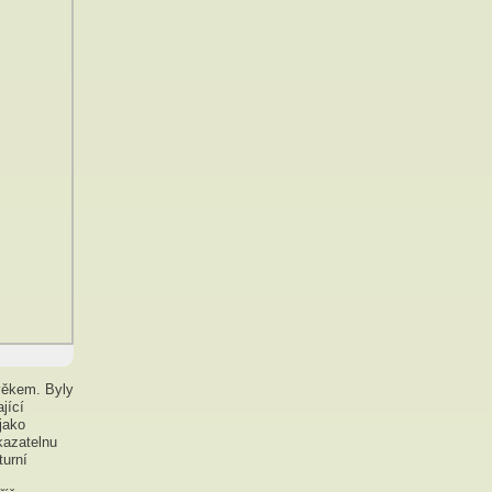
věkem. Byly
jící
jako
 kazatelnu
turní