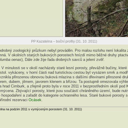
PP Kazatelna – boční profily (31. 10. 2011)
odrobný zoologický průzkum nebyl prováděn. Pro malou rozlohu není lokalita 
amná. V okolních starých bukových porostech hnízdí mimo běžné druhy ptactv
lumba oenas
), Dále zde žije řada drobných savců a jelení zvěř.
: V minulosti se v okolí nacházely staré lesní porosty, převážně bučiny, které
tol. vykáceny, v horní části nad turistickou cestou byl vysázen smrk a modř
vznikla přirozenou obnovou buková mlazina s dalšími dřevinami přirozené dr
brem, dubem, jilmem, javorem klenem a břízou. Ta postupně omezovala výhle
a hrad Cimburk, a zřejmě proto byla v roce 2011 v bezprostředním okolí pod 
ymýcena. Zbývající porosty, které jsou součástí chráněného území, bude nut
 hospodaření a zařadit do kategorie ochranného lesa. Staré bukové porosty 
řírodní rezervaci
Ocásek
.