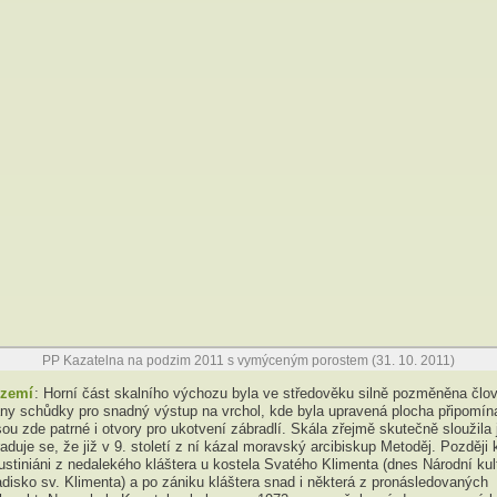
PP Kazatelna na podzim 2011 s vymýceným porostem (31. 10. 2011)
území
: Horní část skalního výchozu byla ve středověku silně pozměněna člo
ány schůdky pro snadný výstup na vrchol, kde byla upravená plocha připomína
sou zde patrné i otvory pro ukotvení zábradlí. Skála zřejmě skutečně sloužila 
raduje se, že již v 9. století z ní kázal moravský arcibiskup Metoděj. Později
ustiniáni z nedalekého kláštera u kostela Svatého Klimenta (dnes Národní kul
disko sv. Klimenta) a po zániku kláštera snad i některá z pronásledovaných