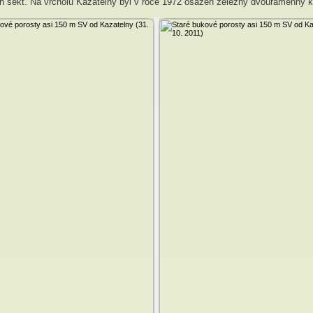
h sekt. Na vrcholu Kazatelny byl v roce 1972 osazen železný dvouramenný k