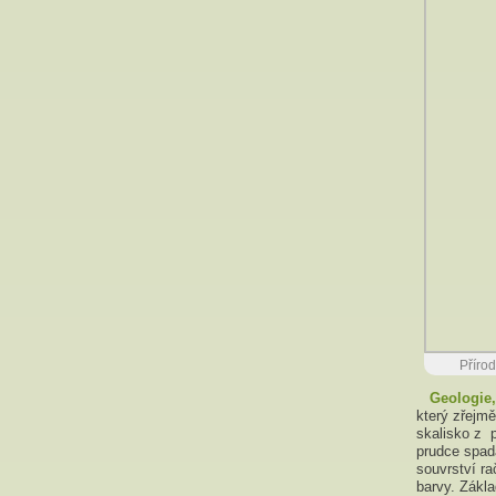
Přírod
Geologie
který zřejm
skalisko z 
prudce spad
souvrství r
barvy. Zákla