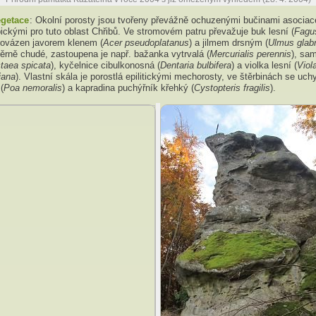
egetace
: Okolní porosty jsou tvořeny převážně ochuzenými bučinami asocia
ickými pro tuto oblast Chřibů. Ve stromovém patru převažuje buk lesní (
Fagus
provázen javorem klenem (
Acer pseudoplatanus
) a jilmem drsným (
Ulmus glab
ěrně chudé, zastoupena je např. bažanka vytrvalá (
Mercurialis perennis
), sam
taea spicata
), kyčelnice cibulkonosná (
Dentaria bulbifera
) a violka lesní (
Viol
iana
). Vlastní skála je porostlá epilitickými mechorosty, ve štěrbinách se uchy
(
Poa nemoralis
) a kapradina puchýřník křehký (
Cystopteris fragilis
).