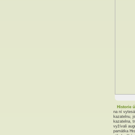
Historie 
na ní vytes
kazatelnu, j
kazatelna, t
vyžívali aug
památka Hra