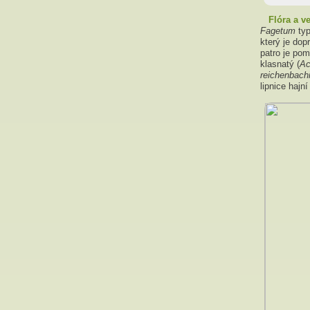
Flóra a v
Fagetum
typ
který je do
patro je pom
klasnatý (
Ac
reichenbach
lipnice hajní 