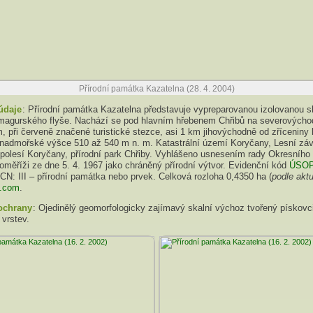
Přírodní památka Kazatelna (28. 4. 2004)
údaje
: Přírodní památka Kazatelna představuje vypreparovanou izolovanou s
magurského flyše. Nachází se pod hlavním hřebenem Chřibů na severových
, při červeně značené turistické stezce, asi 1 km jihovýchodně od zříceniny
nadmořské výšce 510 až 540 m n. m. Katastrální území Koryčany, Lesní zá
 polesí Koryčany, přírodní park Chřiby. Vyhlášeno usnesením rady Okresního
měříži ze dne 5. 4. 1967 jako chráněný přírodní výtvor. Evidenční kód
ÚSO
CN: III – přírodní památka nebo prvek. Celková rozloha 0,4350 ha (
podle akt
.com
.
ochrany
: Ojedinělý geomorfologicky zajímavý skalní výchoz tvořený pískovc
vrstev.