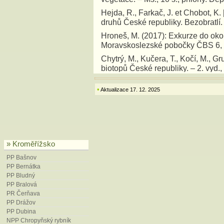
Hejda, R., Farkač, J. et Chobot, K
druhů České republiky. Bezobratlí.
Hroneš, M. (2017): Exkurze do oko
Moravskoslezské pobočky ČBS 6, 
Chytrý, M., Kučera, T., Kočí, M., Gru
biotopů České republiky. – 2. vyd.
krajiny ČR. ISBN 978-80-87457-02
•
Aktualizace 17. 12. 2025
Chytrý, M. [ed.] (2013): Vegetace Č
vegetace. – Academia, Praha, 552 
Chytrý, M. a kol. (2020): Červený 
174 pp. ISBN 978-80-7620-043-2.
Láznička, V. et Smejkalová, E. (1
» Kroměřížsko
Veronica 5: 40–42.
PP Bašnov
Mackovčin P., Jatiová M. a kol (200
PP Bernátka
[eds.]: Chráněná území ČR, svaze
PP Bludný
Psotová, H. (2001): Plán péče PP 
PP Bralová
úřad Zlínského kraje, Zlín.
PR Čerňava
PP Drážov
Psotová, H., Ungermanová, L. et Gi
PP Dubina
Dubina na období 2011–2020. Ms., d
NPP Chropyňský rybník