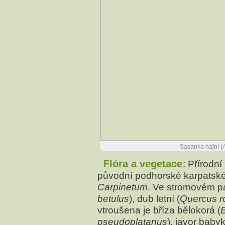
Sasanka hajní (
Flóra a vegetace
: Přírodn
původní podhorské karpatsk
Carpinetum
. Ve stromovém pa
betulus
), dub letní (
Quercus r
vtroušena je bříza bělokorá (
pseudoplatanus
), javor babyk