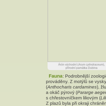
Árón východní (
Arum cylindraceum
),
přírodní památka Dubina
Fauna
: Podrobnější zoolo
prováděny. Z motýlů se vysky
(
Anthocharis cardamines
), ž
a okáč pýrový (
Pararge aeger
s chřestovníčkem liliovým (
Lil
Z plazů byla při okraji chrán