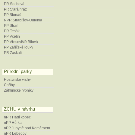
zpráva, depon. in: AOPK ČR, Prah
PR Sochová
PR Stará hráz
Svačina, T. et Hanáková, P. (2012)
PP Stonáč
snědku pyrenejského kulatoplodéh
NPR Strabišov-Oulehla
sphaerocarpum
/Kerner/ Hegi) v H
PP Stráň
Svačina, T. et Hanáková, P. (2022
PR Tesák
období 2022–2031. – Ms. Depon. in:
PP Včelín
PP Vřesoviště Bílová
Šindelářová, M. (2010): Zhodnoce
PP Záříčské louky
území Kroměřížska. – Diplomová pr
PR Záskalí
Agronomická fakulta, Ústav lesnic
vedoucí práce Ing. Martin Svátek, 
Přírodní parky
Hostýnské vrchy
Chřiby
Záhlinické rybníky
ZCHÚ v návrhu
nPR Hadí kopec
nPP Hůrka
nPP Juhyně pod Komárnem
nPR Lebedov