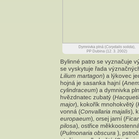
Dymnivka plná (
Corydalis solida
),
PP Dubina (12. 3. 2002)
Bylinné patro se vyznačuje v
se vyskytuje řada význačných d
Lilium martagon
) a lýkovec je
hojná je sasanka hajní (
Anem
cylindraceum
) a dymnivka pln
hvězdnatec zubatý (
Hacqueti
major
), kokořík mnohokvětý (
vonná (
Convallaria majalis
), 
europaeum
), orsej jarní (
Ficar
pilosa
), ostřice měkkoostenná
(
Pulmonaria obscura
), pstro