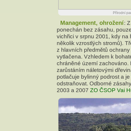
Přírodní pa
Management, ohrožení
: 
ponechán bez zásahu, pouze 
vichřici v srpnu 2001, kdy na 
několik vzrostlých stromů). Tř
z hlavních předmětů ochrany 
vytlačena. Vzhledem k bohat
chráněné území zachováno. P
zarůstáním náletovými dřevi
potlačuje bylinný podrost a je
odstraňovat. Odborné zásahy 
2003 a 2007
ZO ČSOP Vai Hu