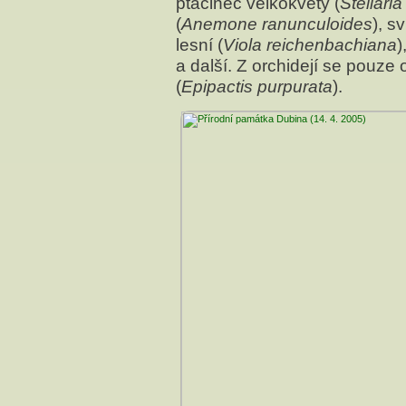
ptačinec velkokvětý (
Stellari
(
Anemone ranunculoides
), s
lesní (
Viola reichenbachiana
)
a další. Z orchidejí se pouze 
(
Epipactis purpurata
).