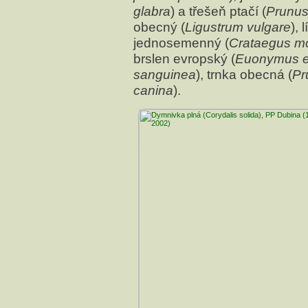
glabra
) a třešeň ptačí (
Prunus
obecný (
Ligustrum vulgare
), 
jednosemenný (
Crataegus m
brslen evropský (
Euonymus 
sanguinea
), trnka obecná (
Pr
canina
).