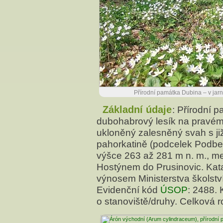
Přírodní památka Dubina – v jarn
Základní údaje
: Přírodní 
dubohabrový lesík na pravém
ukloněný zalesněný svah s ji
pahorkatině (podcelek Podbe
výšce 263 až 281 m n. m., mezi
Hostýnem do Prusinovic. Kata
výnosem Ministerstva školstv
Evidenční kód
ÚSOP
: 2488. 
o stanoviště/druhy. Celková 