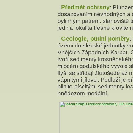
Předmět ochrany
: Přiroz
dosazováním nevhodných a ciz
bylinným patrem, stanoviště te
jediná lokalita třešně křovité
Geologie, půdní poměry
:
území do slezské jednotky vn
Vnějších Západních Karpat. 
tvoří sedimenty krosněnského
miocén) godulského vývoje sl
flyši se střídají žlutošedé a
vápnitými jílovci. Podloží je p
hlinito-písčitými sedimenty k
hnědozem modální.