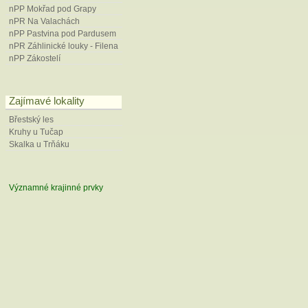
nPP Mokřad pod Grapy
nPR Na Valachách
nPP Pastvina pod Pardusem
nPR Záhlinické louky - Filena
nPP Zákostelí
Zajímavé lokality
Břestský les
Kruhy u Tučap
Skalka u Trňáku
Významné krajinné prvky