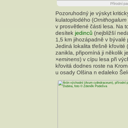
Přírodní pa
Pozoruhodný je výskyt kriti
kulatoplodého (
Ornithogalum
v prosvětlené části lesa. Na 
desítek
jedinců
(nejbližší ned
1,5 km jihozápadně v bývalé 
Jediná lokalita třešně křovité 
zanikla, připomíná ji několik j
×
eminens
) v cípu lesa při v
křovitá dodnes roste na Krom
u osady Olšina n edaleko Šel