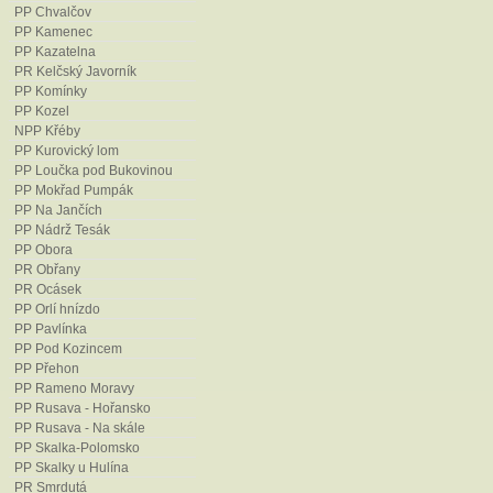
Svačina, T. (2011): Mapování krit
PP Chvalčov
kulatoplodý
Ornithogalum pyrenai
PP Kamenec
PP Kazatelna
Hostýnských vrších a okolí a jeho 
PR Kelčský Javorník
Českomoravské sdružení pro ochra
PP Komínky
Svačina, T. [ed.] (2017): Záchrann
PP Kozel
České republice. – Ms. Návrh zác
NPP Křéby
PP Kurovický lom
Svačina, T., Fajmon, K. et Fajmono
PP Loučka pod Bukovinou
populací snědku pyrenejského kul
PP Mokřad Pumpák
zpráva, depon. in: Českomoravské 
PP Na Jančích
Bystřice pod Hostýnem.
PP Nádrž Tesák
Svačina, T., Fajmon, K. et Fajmono
PP Obora
populací snědku pyrenejského kul
PR Obřany
zpráva, depon. in: AOPK ČR, Prah
PR Ocásek
PP Orlí hnízdo
Svačina, T., Fajmon, K. et Potykov
PP Pavlínka
populací snědku pyrenejského kul
PP Pod Kozincem
zpráva, depon. in: AOPK ČR, Prah
PP Přehon
PP Rameno Moravy
Svačina, T., Fajmon, K. et Potykov
PP Rusava - Hořansko
populací snědku pyrenejského kul
PP Rusava - Na skále
zpráva, depon. in: AOPK ČR, Prah
PP Skalka-Polomsko
Svačina, T., Fajmon, K. et Potykov
PP Skalky u Hulína
populací snědku pyrenejského kul
PR Smrdutá