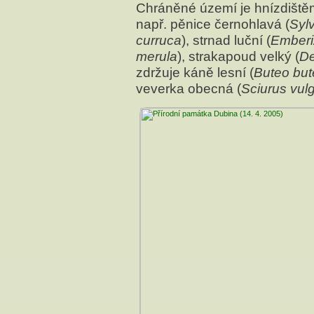
Chráněné území je hnízdištěm
např. pěnice černohlavá (
Sylv
curruca
), strnad luční (
Emberi
merula
), strakapoud velký (
De
zdržuje káně lesní (
Buteo but
veverka obecná (
Sciurus vulg