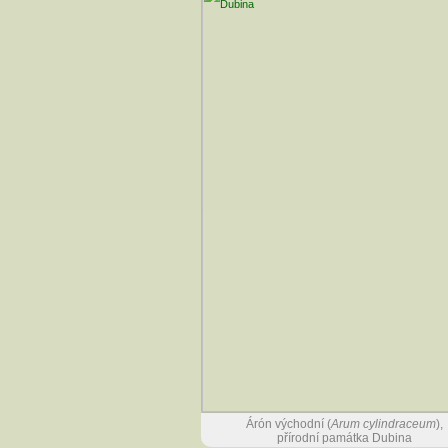
Árón východní (
Arum cylindraceum
),
přírodní památka Dubina