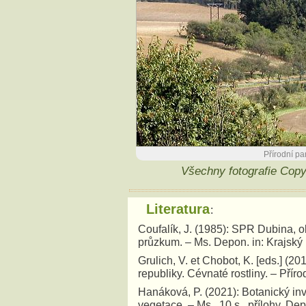
Přírodní pa
Všechny fotografie Cop
Literatura
:
Coufalík, J. (1985): SPR Dubina, ok
průzkum. – Ms. Depon. in: Krajský 
Grulich, V. et Chobot, K. [eds.] 
republiky. Cévnaté rostliny. – Přír
Hanáková, P. (2021): Botanický inv
vegetace. – Ms., 10 s., přílohy. D